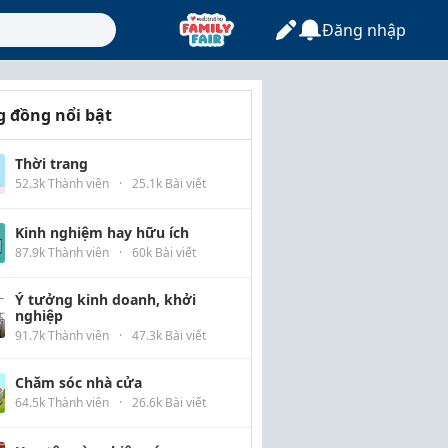
Đăng nhập
 đồng nổi bật
Thời trang
52.3k Thành viên
·
25.1k Bài viết
Kinh nghiệm hay hữu ích
87.9k Thành viên
·
60k Bài viết
Ý tưởng kinh doanh, khởi
nghiệp
91.7k Thành viên
·
47.3k Bài viết
Chăm sóc nhà cửa
64.5k Thành viên
·
26.6k Bài viết