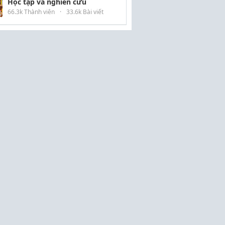
Học tập và nghiên cứu
66.3k Thành viên
·
33.6k Bài viết