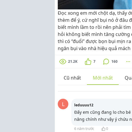
Đọc xong em mới chột dạ, thấy ớ
thèm để ý, cứ nghĩ bụi nó ở đâu 
biết mình lầm to rồi nên phải tìm
hỏi không biết mình tăng cường 
thì có “đuổi” được bọn bụi mịn r
ngăn bụi vào nhà hiệu quả mách 
21.2K
7
160
Cũ nhất
Mới nhất
Qu
L
leduuuu12
Đấy em cũng đang lo cho bé 
năng chính như vậy ý chứu 
6 năm trước
0