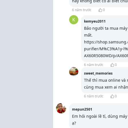
hay không biết có ai biết ch
6 năm trước
0
K
kemyeu2011
Bảo người ta mua máy 
mất.
https://shop.samsung.
purifier/M%C3%A1y-
AX60R5080WD/p/AX60
6 năm trước
0
sweet_memories
Thế thì mua online và 
cùng mua xem ai nhận
6 năm trước
0
mepun2501
Em hỏi ngoài lề tí, dùng máy 
ạ?