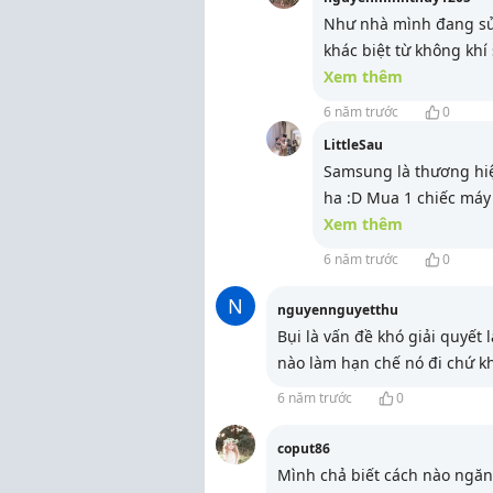
Như nhà mình đang sử
khác biệt từ không khí
Xem thêm
6 năm trước
0
LittleSau
Samsung là thương hiệ
ha :D Mua 1 chiếc máy
Xem thêm
6 năm trước
0
N
nguyennguyetthu
Bụi là vấn đề khó giải quyết
nào làm hạn chế nó đi chứ k
6 năm trước
0
coput86
Mình chả biết cách nào ngăn