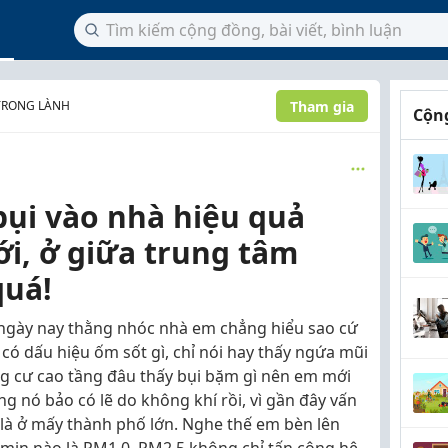
Tham gia
TRONG LÀNH
Cộng
bụi vào nhà hiệu quả
ới, ở giữa trung tâm
quá!
 ngày nay thằng nhóc nhà em chẳng hiểu sao cứ
g có dấu hiệu ốm sốt gì, chỉ nói hay thấy ngứa mũi
ng cư cao tầng đâu thấy bụi bặm gì nên em mới
ng nó bảo có lẽ do không khí rồi, vì gần đây vấn
 là ở mấy thành phố lớn. Nghe thế em bèn lên