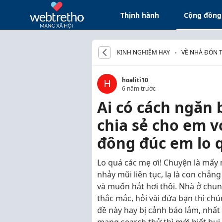
Thịnh hành
Cộng đồng
KINH NGHIỆM HAY
VỀ NHÀ ĐÓN 
hoaliti10
H
6 năm trước
Ai có cách ngăn 
chia sẻ cho em v
đông đúc em lo 
Lo quá các mẹ ơi! Chuyện là mấy
nhảy mũi liên tục, lạ là con chẳn
và muốn hắt hơi thôi. Nhà ở chu
thắc mắc, hỏi vài đứa bạn thì chú
đề này hay bị cảnh báo lắm, nhất