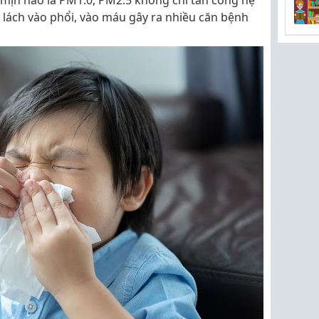
 mịn nào là PM1.0, PM2.5 không chỉ tấn công hệ
 lách vào phổi, vào máu gây ra nhiều căn bệnh