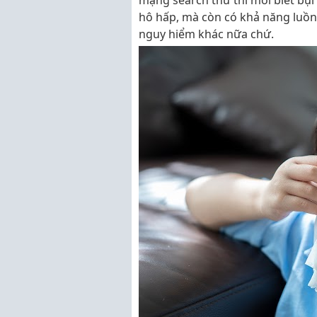
mạng search thử thì mới biết bụi
hô hấp, mà còn có khả năng luồn
nguy hiểm khác nữa chứ.