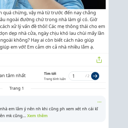
n quá chừng, vậy mà từ trước đến nay chẳng
đâu ngoài đường chứ trong nhà làm gì có. Giờ
 cách xử lý vấn đề thôi! Các mẹ thông thái cho em
dọn dẹp nhà cửa, ngày chịu khó lau chùi mấy lần
a ngoài không? Hay ai còn biết cách nào giúp
giúp em với! Em cảm ơn cả nhà nhiều lắm ạ.
Tìm tới
an tâm nhất
/
2
Trang bình luận
Trang 1
nhà em lắm ý nên nh khi cũng ph xem xét nh cái kĩ
nên mk cũng
...
Xem thêm