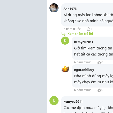
Ann1973
Ai dùng máy lọc không khí rồ
không? Do nhà mình có người
6 năm trước
1
Xem thêm trả lời
K
kemyeu2011
Giờ tìm kiếm thông tin
hết tất cả các thông ti
6 năm trước
0
ngocanhlizzy
Nhà mình dùng máy l
máy chạy êm ru như khô
6 năm trước
0
K
kemyeu2011
Các mẹ định mua máy lọc khô