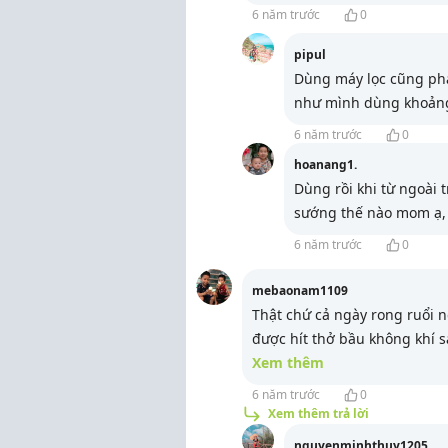
6 năm trước
0
pipul
Dùng máy lọc cũng phả
như mình dùng khoảng 
6 năm trước
0
hoanang1.
Dùng rồi khi từ ngoài 
sướng thế nào mom ạ, 
6 năm trước
0
mebaonam1109
Thật chứ cả ngày rong ruổi 
được hít thở bầu không khí s
Xem thêm
6 năm trước
0
Xem thêm trả lời
nguyenminhthuy1205