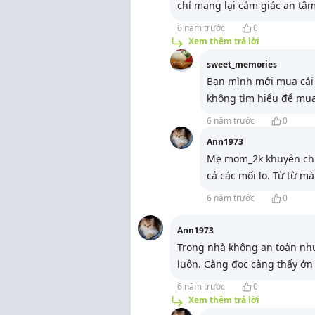
chỉ mang lại cảm giác an tâm
6 năm trước
0
Xem thêm trả lời
sweet_memories
Bạn mình mới mua cái m
không tìm hiểu để mua
6 năm trước
0
Ann1973
Mẹ mom_2k khuyên chí 
cả các mối lo. Từ từ m
6 năm trước
0
Ann1973
Trong nhà không an toàn như
luôn. Càng đọc càng thấy ớn 
6 năm trước
0
Xem thêm trả lời