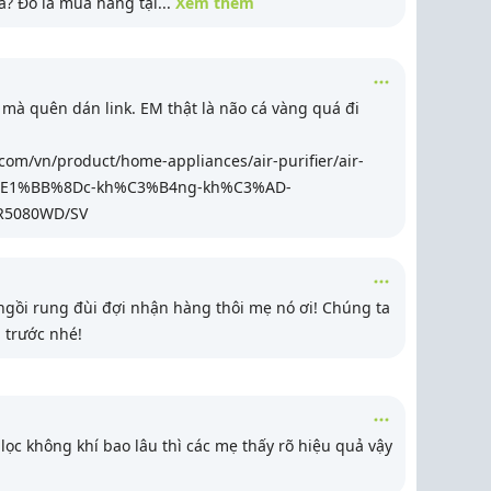
ưa? Đó là mua hàng tại
...
Xem thêm
mà quên dán link. EM thật là não cá vàng quá đi
com/vn/product/home-appliances/air-purifier/air-
l%E1%BB%8Dc-kh%C3%B4ng-kh%C3%AD-
R5080WD/SV
ngồi rung đùi đợi nhận hàng thôi mẹ nó ơi! Chúng ta
 trước nhé!
lọc không khí bao lâu thì các mẹ thấy rõ hiệu quả vậy