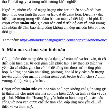
thọ lâu dài ngay cả trong môi trường khắc nghiệt.
Ngoài ra, nhôm còn có trọng lượng nhẹ hơn nhiều so với sắt hay
thép, giúp quá trình thi công và lắp đặt dễ dàng hơn. Điều này đặc
biệt quan trọng trong việc đảm bảo an toàn và tiết kiệm chi phí. Khi
chọn cổng nhôm đúc
, gia chủ nên chú ý đến độ dày và chất lượng
của nhôm để đảm bảo rằng cổng không chỉ đẹp mà còn bền bỉ theo
thời gian.
Xem thêm:
https://nhomduchoangnguyen.com/shops/cua-nhom-duc/
5.
Mẫu mã và hoa văn tinh xảo
Cổng nhôm đúc mang đến sự đa dạng về mẫu mã và hoa văn, từ cổ
điển đến hiện đại, từ đơn giản đến phức tạp. Tùy theo sở thích và
yêu cầu cá nhân, gia chủ có thể dễ dàng tìm được mẫu cổng phù
hợp. Những hoa văn như rồng, phượng, hoa lá hay các biểu tượng
truyền thống đều mang ý nghĩa riêng biệt, tượng trưng cho sự thịnh
vượng, tài lộc và quyền lực.
Chọn cổng nhôm đúc
với hoa văn phù hợp không chỉ giúp tăng giá
trị thẩm mỹ cho ngôi nhà mà còn thể hiện được cá tính và địa vị của
gia chủ. Nhôm đúc Hoàng Nguyễn luôn tự hào cung cấp các mẫu
cổng với hoa văn được chế tác tinh xảo, đáp ứng mọi yêu cầu về
thiết kế và thẩm mỹ.