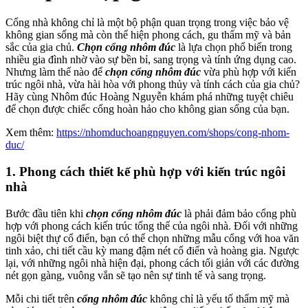
Cổng nhà không chỉ là một bộ phận quan trọng trong việc bảo vệ
không gian sống mà còn thể hiện phong cách, gu thẩm mỹ và bản
sắc của gia chủ.
Chọn cổng nhôm đúc
là lựa chọn phổ biến trong
nhiều gia đình nhờ vào sự bền bỉ, sang trọng và tính ứng dụng cao.
Nhưng làm thế nào để
chọn cổng nhôm đúc
vừa phù hợp với kiến
trúc ngôi nhà, vừa hài hòa với phong thủy và tính cách của gia chủ?
Hãy cùng Nhôm đúc Hoàng Nguyễn khám phá những tuyệt chiêu
để chọn được chiếc cổng hoàn hảo cho không gian sống của bạn.
Xem thêm:
https://nhomduchoangnguyen.com/shops/cong-nhom-
duc/
1.
Phong cách thiết kế phù hợp với kiến trúc ngôi
nhà
Bước đầu tiên khi
chọn cổng nhôm đúc
là phải đảm bảo cổng phù
hợp với phong cách kiến trúc tổng thể của ngôi nhà. Đối với những
ngôi biệt thự cổ điển, bạn có thể chọn những mẫu cổng với hoa văn
tinh xảo, chi tiết cầu kỳ mang đậm nét cổ điển và hoàng gia. Ngược
lại, với những ngôi nhà hiện đại, phong cách tối giản với các đường
nét gọn gàng, vuông vắn sẽ tạo nên sự tinh tế và sang trọng.
Mỗi chi tiết trên
cổng nhôm đúc
không chỉ là yếu tố thẩm mỹ mà