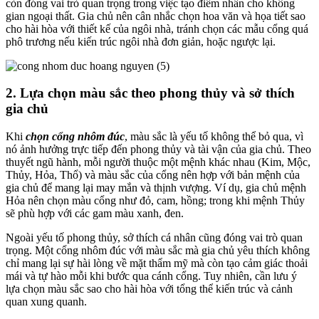
còn đóng vai trò quan trọng trong việc tạo điểm nhấn cho không
gian ngoại thất. Gia chủ nên cân nhắc chọn hoa văn và họa tiết sao
cho hài hòa với thiết kế của ngôi nhà, tránh chọn các mẫu cổng quá
phô trương nếu kiến trúc ngôi nhà đơn giản, hoặc ngược lại.
2.
Lựa chọn màu sắc theo phong thủy và sở thích
gia chủ
Khi
chọn cổng nhôm đúc
, màu sắc là yếu tố không thể bỏ qua, vì
nó ảnh hưởng trực tiếp đến phong thủy và tài vận của gia chủ. Theo
thuyết ngũ hành, mỗi người thuộc một mệnh khác nhau (Kim, Mộc,
Thủy, Hỏa, Thổ) và màu sắc của cổng nên hợp với bản mệnh của
gia chủ để mang lại may mắn và thịnh vượng. Ví dụ, gia chủ mệnh
Hỏa nên chọn màu cổng như đỏ, cam, hồng; trong khi mệnh Thủy
sẽ phù hợp với các gam màu xanh, đen.
Ngoài yếu tố phong thủy, sở thích cá nhân cũng đóng vai trò quan
trọng. Một cổng nhôm đúc với màu sắc mà gia chủ yêu thích không
chỉ mang lại sự hài lòng về mặt thẩm mỹ mà còn tạo cảm giác thoải
mái và tự hào mỗi khi bước qua cánh cổng. Tuy nhiên, cần lưu ý
lựa chọn màu sắc sao cho hài hòa với tổng thể kiến trúc và cảnh
quan xung quanh.