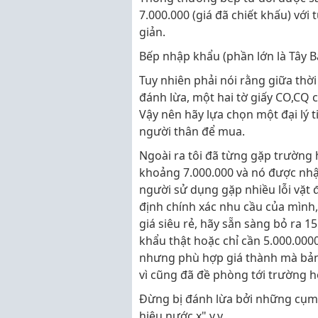
7.000.000 (giá đã chiết khấu) với
giản.
Bếp nhập khẩu (phần lớn là Tây B
Tuy nhiên phải nói rằng giữa thời
đánh lừa, một hai tờ giấy CO,CQ 
Vậy nên hãy lựa chọn một đại lý ti
người thân để mua.
Ngoài ra tôi đã từng gặp trường 
khoảng 7.000.000 và nó được nhập
người sử dụng gặp nhiều lỗi vặt đ
định chính xác nhu cầu của mình
giá siêu rẻ, hãy sẵn sàng bỏ ra 
khẩu thật hoặc chỉ cần 5.000.00
nhưng phù hợp giá thành mà bản 
vì cũng đã đề phòng tới trường 
Đừng bị đánh lừa bởi những cụm
hiệu nước x" v.v...