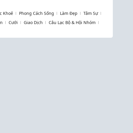
c Khoẻ
Phong Cách Sống
Làm Đẹp
Tâm Sự
òn
Cưới
Giao Dịch
Câu Lạc Bộ & Hội Nhóm