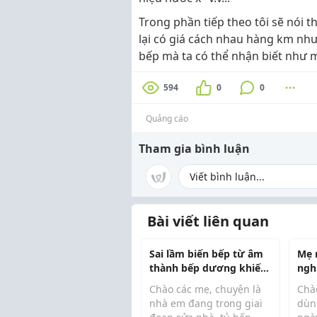
Trong phần tiếp theo tôi sẽ nói 
lại có giá cách nhau hàng km như 
bếp mà ta có thể nhận biết như m
594
0
0
Quảng cáo
Tham gia bình luận
Bài viết liên quan
Sai lầm biến bếp từ âm
Mẹ n
thành bếp dương khiến
ngh
hãng từ chối bảo hành
nướ
Chào các mẹ, chuyện là
Chà
bền
nhà em đang trong giai
dùn