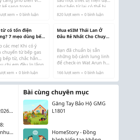
y càng phổ biến vì
sao một thiết bị hiện đại
t kế sang trọng,
như bếp từ lại có thể bị
ều tính năng thông
chập nổ. Theo đội ngũ kỹ
lượt xem
0
bình luận
820
lượt xem
0
bình luận
 và nấu ăn lại cực kỳ
thuật giàu kinh nghiệm
oàn, sạch sẽ. Gian
tại
Köcher
, hiện tượng
 từ có tốn điện
Mua eSIM Thái Lan Ở
 có chiếc bếp từ đẹp
này phần lớn chỉ xảy ra
ng? 7 mẹo dùng bếp
Đâu Rẻ Nhất Cho Chuyến
 phần nào thể ...
trên c...
cực tiết kiệm mà bà
Đi Tự Túc?
 các mẹ! Khi có ý
 trợ nào cũng cần
Bạn đã chuẩn bị sẵn
h chuyển từ bếp gas
những bộ cánh lung linh
g bếp từ, chắc hẳn
để check-in Wat Arun hay
ều chị em đều lo lắng
lên lịch càn quét các khu
g biết bếp từ có tốn
ượt xem
0
bình luận
166
lượt xem
0
bình luận
chợ đêm sầm uất tại
 không, nhất là khi
Bangkok? Thế nhưng,
n vào bảng thông số
hành trình bỗng "khựng
 công suất lên tới
Bài cùng chuyên mục
lại" vì bạn chưa biết mua
0W - 7000W...
eSIM Thái Lan ở ...
Găng Tay Bảo Hộ GMG
026 -
L1801
8:
 nhu
HomeStory - Đồng
hành kiến tạo không