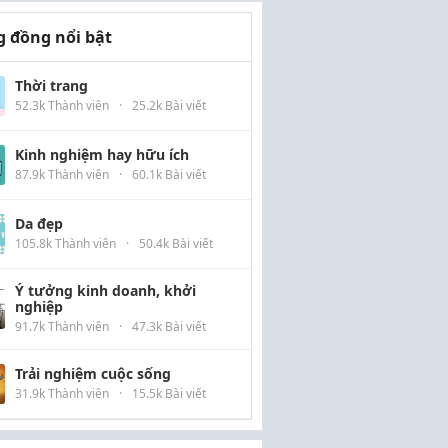
 đồng nổi bật
Thời trang
52.3k Thành viên
·
25.2k Bài viết
Kinh nghiệm hay hữu ích
87.9k Thành viên
·
60.1k Bài viết
Da đẹp
105.8k Thành viên
·
50.4k Bài viết
Ý tưởng kinh doanh, khởi
nghiệp
91.7k Thành viên
·
47.3k Bài viết
Trải nghiệm cuộc sống
31.9k Thành viên
·
15.5k Bài viết