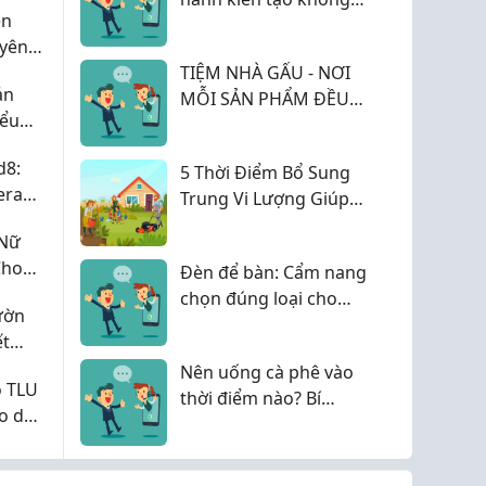
ên
gian wellness đẳng
 yên
cấp
TIỆM NHÀ GẤU - NƠI
ản
MỖI SẢN PHẨM ĐỀU
iểu
ĐƯỢC CHỌN BẰNG SỰ
TẬN TÂM
d8:
5 Thời Điểm Bổ Sung
era
Trung Vi Lượng Giúp
 ý
Cây Khỏe Mạnh, Ra
"Nữ
Hoa Đồng Loạt Và
Cho
Đèn để bàn: Cẩm nang
Tăng Năng Suất
chọn đúng loại cho
ườn
học tập, làm việc và
ết
trang trí 2026
Nên uống cà phê vào
o TLU
thời điểm nào? Bí
ho dân
quyết thưởng thức cà
phê hiệu quả