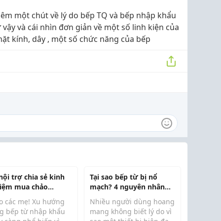
thêm một chút về lý do bếp TQ và bếp nhập khẩu
vậy và cái nhìn đơn giản về một số linh kiện của
ặt kính, dây , một số chức năng của bếp
ội trợ chia sẻ kinh
Tại sao bếp từ bị nổ
iệm mua chảo
mạch? 4 nguyên nhân
ng bếp từ ngon -
cốt lõi từ chuyên gia kỹ
o các mẹ! Xu hướng
Nhiều người dùng hoang
 - không lo kén bếp
thuật Köcher
g bếp từ nhập khẩu
mang không biết lý do vì