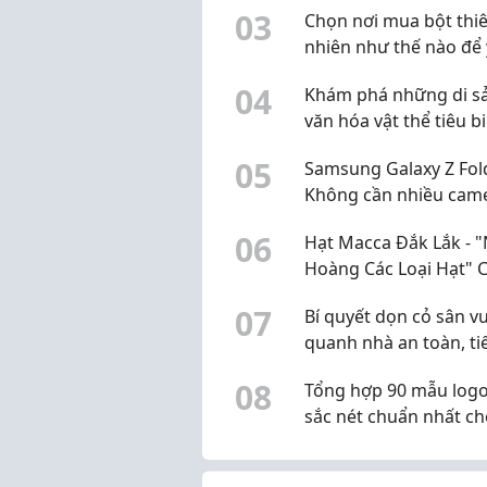
0
3
Chọn nơi mua bột thi
nhiên như thế nào để
tâm?
0
4
Khám phá những di s
văn hóa vật thể tiêu b
Ninh Bình
0
5
Samsung Galaxy Z Fol
Không cần nhiều cam
vẫn có điểm đáng chú
0
6
Hạt Macca Đắk Lắk - 
Hoàng Các Loại Hạt" 
Sức Khỏe Gia Đình
0
7
Bí quyết dọn cỏ sân v
quanh nhà an toàn, ti
kiệm thời gian
0
8
Tổng hợp 90 mẫu log
sắc nét chuẩn nhất c
thiết kế