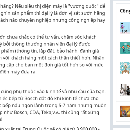
h hãng? Nếu siêu thị điện máy là "vương quốc" để
Cộng
hìn sản phẩm thì đại lý là đơn vị sát sườn hãng
 cách nào chuyên nghiệp nhưng công nghiệp hay
lớn chưa chắc có thể tư vấn, chăm sóc khách
lý bởi thông thường nhân viên đại lý được
n phẩm (thông tin, lắp đặt, bảo hành, đánh giá
n với khách hàng một cách thân thiết hơn. Nhân
ung cấp cho bạn một đơn giá tốt hơn so với mức
 điện máy đưa ra.
à cũng phụ thuộc vào kinh tế và nhu cầu của bạn.
iếc bếp từ Bosch đắt đỏ khi kinh tế chưa cho
ếc bếp nấu ngon lành trong 5-7 năm nhưng muốn
 như Bosch, CDA, Teka,v.v.. thì cũng rất xứng
m!
 xuất tại Trung Quốc sẽ có giá từ 3.900.000 -