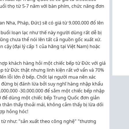
 tuổi thọ từ 5-7 năm với bàn phím, chức năng đơn
an Nha, Pháp, Đức) sẽ có giá từ 9.000.000 đổ lên
 buổi loạn lạc như thế này người dùng rất dễ bị
cũng chưa thể nói lên tất cả nguồn gốc xuất xứ.
n cậy (đại lý cấp 1 của hãng tại Việt Nam) hoặc
hợp khách hàng hỏi một chiếc bếp từ Đức với giá
 từ Đức thật nhưng linh kiện rất vớ vẩn và 70%
ến lỗi lớn ở bếp. Chốt lại người mua nên xác
, đừng bị đánh lừa bởi suy nghĩ hàng nhập khẩu
15.000.000 -30.000.000 để sắm một chiếc bếp nhập
00 để dùng một chiếc bếp Trung Quốc đơn giản
thân thấy thoải mái, không cảm thấy bị lừa dối
hợp hỏng hóc!
 từ như: "sản xuất theo công nghệ" "thương