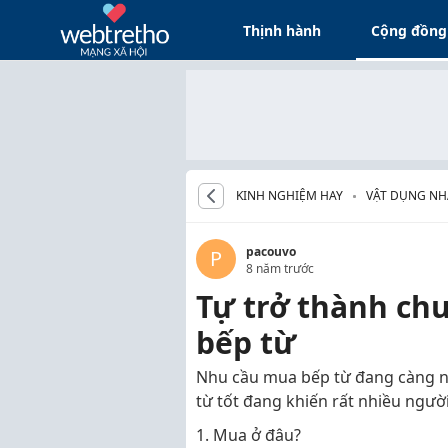
Thịnh hành
Cộng đồng
KINH NGHIỆM HAY
VẬT DỤNG NHÀ 
pacouvo
P
8 năm trước
Tự trở thành chu
bếp từ
Nhu cầu mua bếp từ đang càng ng
từ tốt đang khiến rất nhiều ngườ
1. Mua ở đâu?