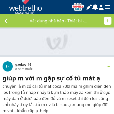
Vật dụng nhà bếp - Thiết bị -...
gaukoy_16
G
8 năm trước
giúp m với m gặp sự cố tủ mát ạ
chuyện là m có cái tủ mát coca 700l mà m ghim điện đèn
les trong tủ nhấp nháy tí k ,m tháo máy za xem thì ở cục
máy dan ở dưới báo đèn đỏ và m reset thì đèn les cũng
chỉ nháy tí oy tắt .tủ m nv là bị sao ạ .mong mn giúp đỡ
m voi ...khẩn cấp ạ .help