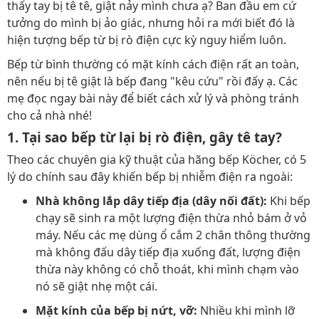
thấy tay bị tê tê, giật nảy mình chưa ạ? Ban đầu em cứ
tưởng do mình bị ảo giác, nhưng hỏi ra mới biết đó là
hiện tượng bếp từ bị rò điện cực kỳ nguy hiểm luôn.
Bếp từ bình thường có mặt kính cách điện rất an toàn,
nên nếu bị tê giật là bếp đang "kêu cứu" rồi đấy ạ. Các
mẹ đọc ngay bài này để biết cách xử lý và phòng tránh
cho cả nhà nhé!
1. Tại sao bếp từ lại bị rò điện, gây tê tay?
Theo các chuyên gia kỹ thuật của hãng bếp Köcher, có 5
lý do chính sau đây khiến bếp bị nhiễm điện ra ngoài:
Nhà không lắp dây tiếp địa (dây nối đất):
Khi bếp
chạy sẽ sinh ra một lượng điện thừa nhỏ bám ở vỏ
máy. Nếu các mẹ dùng ổ cắm 2 chân thông thường
mà không đấu dây tiếp địa xuống đất, lượng điện
thừa này không có chỗ thoát, khi mình chạm vào
nó sẽ giật nhẹ một cái.
Mặt kính của bếp bị nứt, vỡ:
Nhiều khi mình lỡ