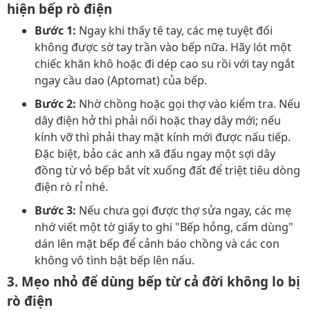
hiện bếp rò điện
Bước 1:
Ngay khi thấy tê tay, các mẹ tuyệt đối
không được sờ tay trần vào bếp nữa. Hãy lót một
chiếc khăn khô hoặc đi dép cao su rồi với tay ngắt
ngay cầu dao (Aptomat) của bếp.
Bước 2:
Nhờ chồng hoặc gọi thợ vào kiểm tra. Nếu
dây điện hở thì phải nối hoặc thay dây mới; nếu
kính vỡ thì phải thay mặt kính mới được nấu tiếp.
Đặc biệt, bảo các anh xã đấu ngay một sợi dây
đồng từ vỏ bếp bắt vít xuống đất để triệt tiêu dòng
điện rò rỉ nhé.
Bước 3:
Nếu chưa gọi được thợ sửa ngay, các mẹ
nhớ viết một tờ giấy to ghi "Bếp hỏng, cấm dùng"
dán lên mặt bếp để cảnh báo chồng và các con
không vô tình bật bếp lên nấu.
3. Mẹo nhỏ để dùng bếp từ cả đời không lo bị
rò điện