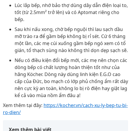
Lúc lắp bếp, nhớ bảo thợ dùng dây dẫn điện loại to,
tốt (từ 2.5mm² trở lên) và có Aptomat riêng cho
bếp.
Sau khi nấu xong, chờ bếp nguội thì lau sạch dầu
mỡ trào ra để gầm bếp không bị rỉ sét. Cứ 6 tháng
một lần, các mẹ cúi xuống gầm bếp ngó xem có tổ
gián, tổ thạch sùng nào không thì dọn dẹp sạch sẽ.
Nếu có điều kiện đổi bếp mới, các mẹ nên chọn các
dòng bếp có chất lượng hoàn thiện tốt như của
hãng Köcher. Dòng này dùng linh kiện E.G.O cao
cấp của Đức, bo mạch có lớp phủ chống ẩm rất dày
nên cực kỳ an toàn, không lo bị rò điện hay giật lag
kể cả vào mùa nồm ẩm đâu ạ!
Xem thêm tại đây:
https://kocher.vn/cach-xu-ly-bep-tu-bi-
ro-dien/
Xem thêm bài viết