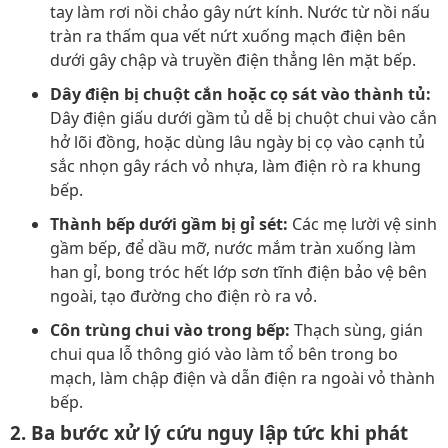
tay làm rơi nồi chảo gây nứt kính. Nước từ nồi nấu
tràn ra thấm qua vết nứt xuống mạch điện bên
dưới gây chập và truyền điện thẳng lên mặt bếp.
Dây điện bị chuột cắn hoặc cọ sát vào thành tủ:
Dây điện giấu dưới gầm tủ dễ bị chuột chui vào cắn
hở lõi đồng, hoặc dùng lâu ngày bị cọ vào cạnh tủ
sắc nhọn gây rách vỏ nhựa, làm điện rò ra khung
bếp.
Thành bếp dưới gầm bị gỉ sét:
Các mẹ lười vệ sinh
gầm bếp, để dầu mỡ, nước mắm tràn xuống làm
han gỉ, bong tróc hết lớp sơn tĩnh điện bảo vệ bên
ngoài, tạo đường cho điện rò ra vỏ.
Côn trùng chui vào trong bếp:
Thạch sùng, gián
chui qua lỗ thông gió vào làm tổ bên trong bo
mạch, làm chập điện và dẫn điện ra ngoài vỏ thành
bếp.
2. Ba bước xử lý cứu nguy lập tức khi phát