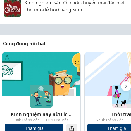
Kinh nghiệm săn đồ chơi khuyến mãi đặc biệt
cho mùa lễ hội Giáng Sinh
Cộng đồng nổi bật
Kinh nghiệm hay hữu íc...
Thời tr
88k Thành viên
·
60.1k Bài viết
52.3k Thành viên
·
Tham gia
Tham gia