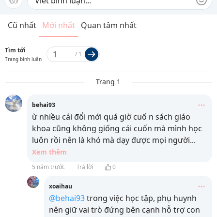
Cũ nhất
Mới nhất
Quan tâm nhất
Tìm tới
/
1
Trang bình luận
Trang 1
behai93
ừ nhiều cái đổi mới quá giờ cuố n sách giáo
khoa cũng không giống cái cuốn mà mình học
luôn rồi nên là khó mà dạy được mọi người
...
Xem thêm
5 năm trước
Trả lời
0
xoaihau
@behai93
trong việc học tập, phụ huynh
nên giữ vai trò đứng bên cạnh hỗ trợ con