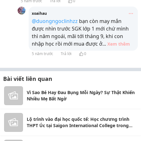
5 năm trước
Trả lời
0
xoaihau
@duongngoclinhzz
bạn còn may mắn
được nhìn trước SGK lớp 1 mới chứ mình
thì năm ngoái, mãi tới tháng 9, khi con
nhập học rồi mới mua được ở
...
Xem thêm
5 năm trước
Trả lời
0
Bài viết liên quan
Vì Sao Bé Hay Đau Bụng Mỗi Ngày? Sự Thật Khiến
Nhiều Mẹ Bất Ngờ
Lộ trình vào đại học quốc tế: Học chương trình
THPT Úc tại Saigon International College trong
môi trường tiếng Anh.