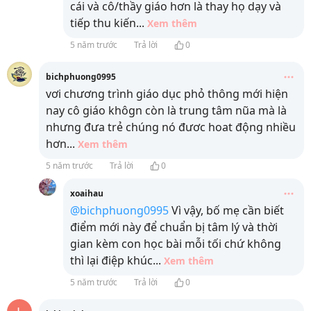
cái và cô/thầy giáo hơn là thay họ dạy và
tiếp thu kiến
...
Xem thêm
5 năm trước
Trả lời
0
bichphuong0995
vơi chương trình giáo dục phỏ thông mới hiện
nay cô giáo khôgn còn là trung tâm nũa mà là
nhưng đưa trẻ chúng nó đươc hoat động nhiều
hơn
...
Xem thêm
5 năm trước
Trả lời
0
xoaihau
@bichphuong0995
Vì vậy, bố mẹ cần biết
điểm mới này để chuẩn bị tâm lý và thời
gian kèm con học bài mỗi tối chứ không
thì lại điệp khúc
...
Xem thêm
5 năm trước
Trả lời
0