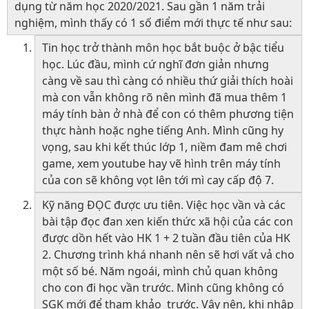
dụng từ năm học 2020/2021. Sau gần 1 năm trải
nghiệm, mình thấy có 1 số điểm mới thực tế như sau:
Tin học trở thành môn học bắt buộc ở bậc tiểu
học. Lúc đầu, mình cứ nghĩ đơn giản nhưng
càng về sau thì càng có nhiều thứ giải thích hoài
mà con vẫn không rõ nên mình đã mua thêm 1
máy tính bàn ở nhà để con có thêm phương tiện
thực hành hoặc nghe tiếng Anh. Mình cũng hy
vọng, sau khi kết thúc lớp 1, niềm đam mê chơi
game, xem youtube hay vẽ hình trên máy tính
của con sẽ không vọt lên tới mì cay cấp độ 7.
Kỹ năng ĐỌC được ưu tiên. Việc học vần và các
bài tập đọc đan xen kiến thức xã hội của các con
được dồn hết vào HK 1 + 2 tuần đầu tiên của HK
2. Chương trình khá nhanh nên sẽ hơi vất vả cho
một số bé. Năm ngoái, mình chủ quan không
cho con đi học vần trước. Mình cũng không có
SGK mới để tham khảo trước. Vậy nên, khi nhập