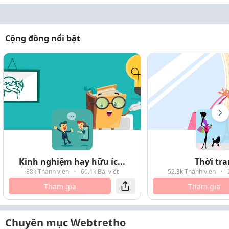
Cộng đồng nổi bật
Kinh nghiệm hay hữu íc...
Thời tr
88k Thành viên
·
60.1k Bài viết
52.3k Thành viên
·
Tham gia
Tham gia
Chuyên mục Webtretho