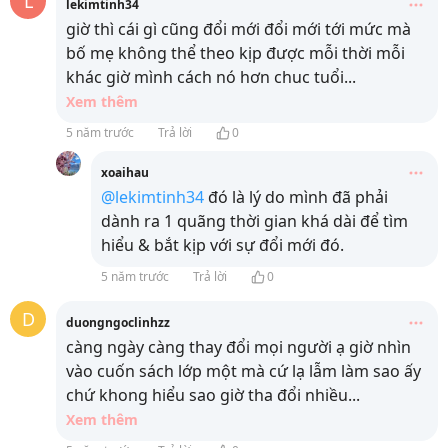
L
lekimtinh34
giờ thì cái gì cũng đổi mới đổi mới tới mức mà
bố mẹ không thể theo kịp được mỗi thời mỗi
khác giờ mình cách nó hơn chuc tuổi
...
Xem thêm
5 năm trước
Trả lời
0
xoaihau
@lekimtinh34
đó là lý do mình đã phải
dành ra 1 quãng thời gian khá dài để tìm
hiểu & bắt kịp với sự đổi mới đó.
5 năm trước
Trả lời
0
D
duongngoclinhzz
càng ngày càng thay đổi mọi người ạ giờ nhìn
vào cuốn sách lớp một mà cứ lạ lẫm làm sao ấy
chứ khong hiểu sao giờ tha đổi nhiều
...
Xem thêm