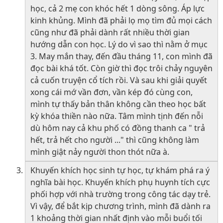
học, cả 2 mẹ con khóc hết 1 dòng sông. Áp lực
kinh khủng. Mình đã phải lọ mọ tìm đủ mọi cách
cũng như đã phải dành rất nhiều thời gian
hướng dẫn con học. Lý do vì sao thì nằm ở mục
3. May mắn thay, đến đầu tháng 11, con mình đã
đọc bài khá tốt. Còn giờ thì đọc trôi chảy nguyên
cả cuốn truyện cổ tích rồi. Và sau khi giải quyết
xong cái mớ vần đơn, vần kép đó cùng con,
mình tự thấy bản thân không cần theo học bất
kỳ khóa thiền nào nữa. Tâm mình tịnh đến nỗi
dù hôm nay cả khu phố có đồng thanh ca " trả
hết, trả hết cho người ..." thì cũng không làm
mình giật nảy người thon thót nữa à.
Khuyến khích học sinh tự học, tự khám phá ra ý
nghĩa bài học. Khuyến khích phụ huynh tích cực
phối hợp với nhà trường trong công tác dạy trẻ.
Vì vậy, để bắt kịp chương trình, mình đã dành ra
1 khoảng thời gian nhất định vào mỗi buổi tối