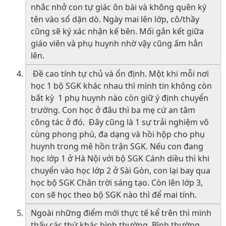
nhắc nhở con tự giác ôn bài và không quên ký
tên vào sổ dặn dò. Ngày mai lên lớp, cô/thầy
cũng sẽ ký xác nhận kế bên. Mối gắn kết giữa
giáo viên và phụ huynh nhờ vậy cũng ấm hẳn
lên.
Đề cao tính tự chủ và ổn định. Một khi mỗi nơi
học 1 bộ SGK khác nhau thì mình tin không còn
bất kỳ 1 phụ huynh nào còn giữ ý định chuyển
trường. Con học ở đâu thì ba mẹ cứ an tâm
công tác ở đó. Đây cũng là 1 sự trải nghiệm vô
cùng phong phú, đa dạng và hồi hộp cho phụ
huynh trong mê hồn trận SGK. Nếu con đang
học lớp 1 ở Hà Nội với bộ SGK Cánh diều thì khi
chuyển vào học lớp 2 ở Sài Gòn, con lại bay qua
học bộ SGK Chân trời sáng tạo. Còn lên lớp 3,
con sẽ học theo bộ SGK nào thì để mai tính.
Ngoài những điểm mới thực tế kể trên thì mình
thấy các thứ khác bình thường. Bình thường