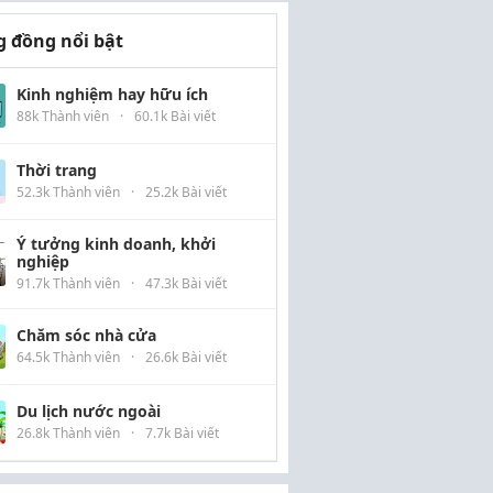
 đồng nổi bật
Kinh nghiệm hay hữu ích
88k Thành viên
·
60.1k Bài viết
Thời trang
52.3k Thành viên
·
25.2k Bài viết
Ý tưởng kinh doanh, khởi
nghiệp
91.7k Thành viên
·
47.3k Bài viết
Chăm sóc nhà cửa
64.5k Thành viên
·
26.6k Bài viết
Du lịch nước ngoài
26.8k Thành viên
·
7.7k Bài viết