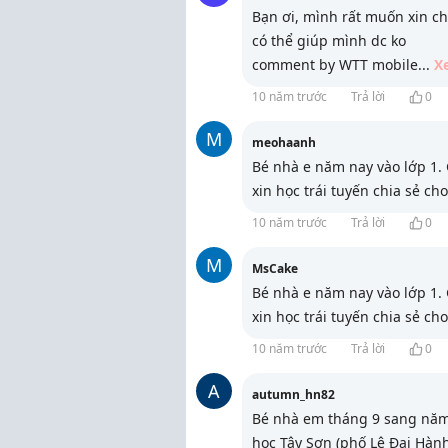
Bạn ơi, mình rất muốn xin c
có thể giúp mình dc ko
comment by WTT mobile
...
X
10 năm trước
Trả lời
0
M
meohaanh
Bé nhà e năm nay vào lớp 1.
xin học trái tuyến chia sẻ cho
10 năm trước
Trả lời
0
M
MsCake
Bé nhà e năm nay vào lớp 1.
xin học trái tuyến chia sẻ cho
10 năm trước
Trả lời
0
A
autumn_hn82
Bé nhà em tháng 9 sang năm 
học Tây Sơn (phố Lê Đại Hành