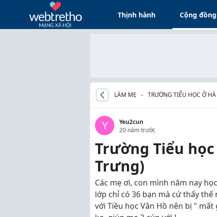
Thịnh hành
Cộng đồng
LÀM MẸ
TRƯỜNG TIỂU HỌC Ở HÀ
Yeu2cun
Y
20 năm trước
Trường Tiểu học
Trưng)
Các mẹ ơi, con mình năm nay học 
lớp chỉ có 36 bạn mà cứ thấy thế 
với Tiều học Vân Hồ nên bị " mất 