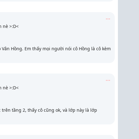
n nè >:D<
ô Vân Hồng. Em thấy mọi người nói cô Hồng là cô kèm
n nè >:D<
trên tầng 2, thấy cô cũng ok, và lớp này là lớp