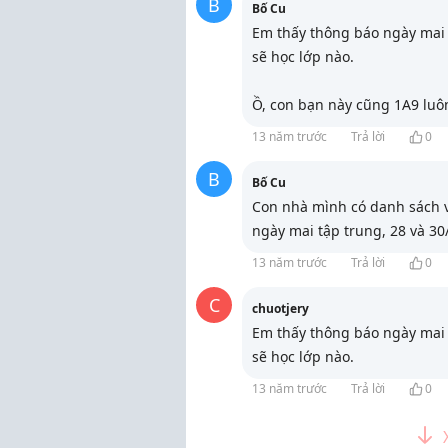
B
Bố Cu
Em thấy thông báo ngày mai 
sẽ học lớp nào.
Ồ, con bạn này cũng 1A9 luô
13 năm trước
Trả lời
0
B
Bố Cu
Con nhà mình có danh sách v
ngày mai tập trung, 28 và 30/
13 năm trước
Trả lời
0
C
chuotjery
Em thấy thông báo ngày mai 
sẽ học lớp nào.
13 năm trước
Trả lời
0