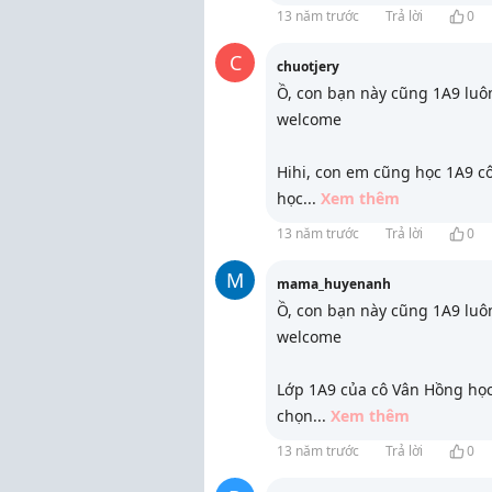
13 năm trước
Trả lời
0
C
chuotjery
Ồ, con bạn này cũng 1A9 luô
welcome
Hihi, con em cũng học 1A9 c
học
...
Xem thêm
13 năm trước
Trả lời
0
M
mama_huyenanh
Ồ, con bạn này cũng 1A9 luô
welcome
Lớp 1A9 của cô Vân Hồng học 
chọn
...
Xem thêm
13 năm trước
Trả lời
0