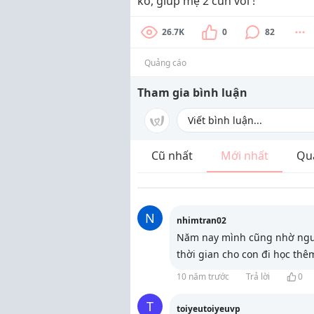
ko, giúp mẹ 2 cún với !
26.7K
0
82
Quảng cáo
Tham gia bình luận
Cũ nhất
Mới nhất
Qu
N
nhimtran02
Năm nay mình cũng nhờ ngườ
thời gian cho con đi học thê
10 năm trước
Trả lời
0
T
toiyeutoiyeuvp