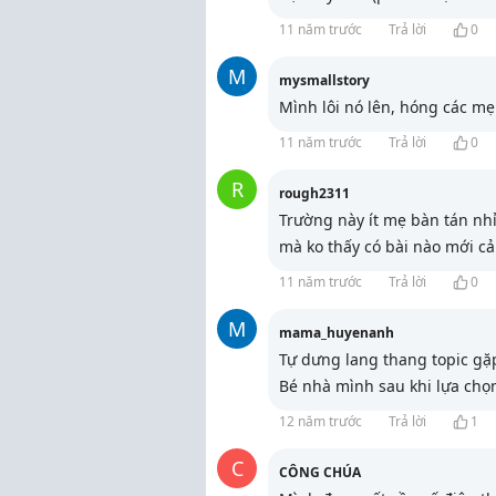
11 năm trước
Trả lời
0
M
mysmallstory
Mình lôi nó lên, hóng các mẹ 
11 năm trước
Trả lời
0
R
rough2311
Trường này ít mẹ bàn tán nh
mà ko thấy có bài nào mới cả 
11 năm trước
Trả lời
0
M
mama_huyenanh
Tự dưng lang thang topic gặ
Bé nhà mình sau khi lựa chọ
12 năm trước
Trả lời
1
C
CÔNG CHÚA