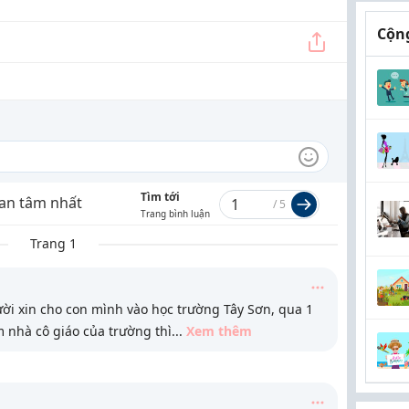
Cộng
Tìm tới
an tâm nhất
/
5
Trang bình luận
Trang 1
i xin cho con mình vào học trường Tây Sơn, qua 1
m nhà cô giáo của trường thì
...
Xem thêm