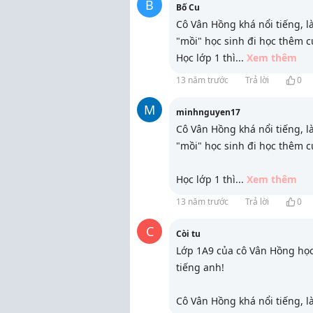
B
Bố Cu
Cô Vân Hồng khá nổi tiếng, l
"mồi" học sinh đi học thêm c
Học lớp 1 thì
...
Xem thêm
13 năm trước
Trả lời
0
M
minhnguyen17
Cô Vân Hồng khá nổi tiếng, l
"mồi" học sinh đi học thêm c
Học lớp 1 thì
...
Xem thêm
13 năm trước
Trả lời
0
C
Còi tu
Lớp 1A9 của cô Vân Hồng học 
tiếng anh!
Cô Vân Hồng khá nổi tiếng, l