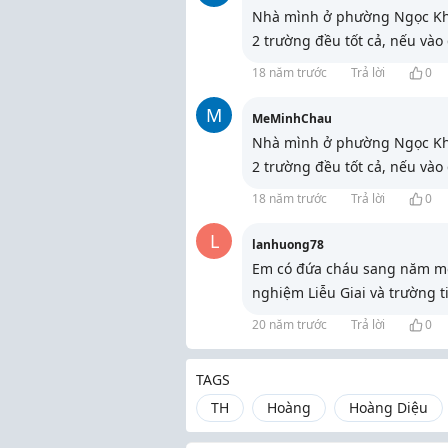
Nhà mình ở phường Ngọc Khá
2 trường đều tốt cả, nếu vào
18 năm trước
Trả lời
0
M
MeMinhChau
Nhà mình ở phường Ngọc Khá
2 trường đều tốt cả, nếu vào
18 năm trước
Trả lời
0
L
lanhuong78
Em có đứa cháu sang năm mới
nghiệm Liễu Giai và trường 
20 năm trước
Trả lời
0
TAGS
TH
Hoàng
Hoàng Diệu