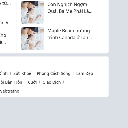
y từ
Con Nghịch Ngợm
Quá, Ba Mẹ Phải Làm
Sao? Bí Quyết "Trị"
àn Và
Con Hiếu Động Mà
Maple Bear chương
Không Cần La Hét
Cho
trình Canada ở Tân
Và
Phú, học phí có đắt
không?
 Đình
Sức Khoẻ
Phong Cách Sống
Làm Đẹp
ội Bàn Tròn
Cưới
Giao Dịch
Webtretho