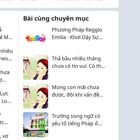
“khổng lồ” phải
đến ...
ng ạ? Mình hiểu nỗi
Bài cùng chuyên mục
đó lắm! Nhưng các mẹ
đừng ...
ả
Phương Pháp Reggio
ẻ Mỗi
Emilia - Khơi Dậy Sự
Sáng Tạo Và Khả Năng
nhiêu
Khám Phá Của Trẻ
theo
Thả bầu nhiều tháng
ai
chưa có tin vui: Có thể
chưa
hai vợ chồng đang
ợ
hiểu chưa đúng
a
Mong con mãi chưa
 Lực
được, đôi khi vấn đề
 Lo
không chỉ nằm ở
áp
TRỨNG hay TINH
ợ
àn
Trường song ngữ có
TRÙNG
ức
yếu tố tiếng Pháp ở
Quận 2, hiếm gặp
, vợ