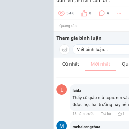
dùm em, em xin cảm ơn.
5.4K
0
4
Quảng cáo
Tham gia bình luận
Cũ nhất
Mới nhất
Qu
L
laida
Thấy cô giáo mở topic em và
được học hai trường này nên 
18 năm trước
Trả lời
1
M
mehaicongchua