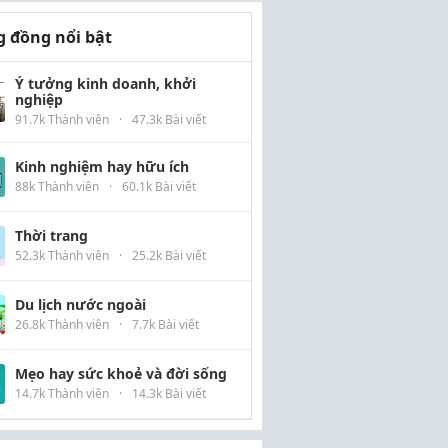
 đồng nổi bật
Ý tưởng kinh doanh, khởi
nghiệp
91.7k Thành viên
·
47.3k Bài viết
Kinh nghiệm hay hữu ích
88k Thành viên
·
60.1k Bài viết
Thời trang
52.3k Thành viên
·
25.2k Bài viết
Du lịch nước ngoài
26.8k Thành viên
·
7.7k Bài viết
Mẹo hay sức khoẻ và đời sống
14.7k Thành viên
·
14.3k Bài viết