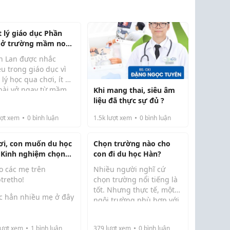
t lý giáo dục Phần
 ở trường mầm non
 Giấy - có mẹ nào
n Lan được nhắc
o trường này?
u trong giáo dục vì
t lý học qua chơi, ít áp
 bài vở ngay từ mầm
Khi mang thai, siêu âm
 — khác rõ so với xu
liệu đã thực sự đủ ?
ng học sớm phổ biến
ợt xem
0
bình luận
1.5k
lượt xem
0
bình luận
hiều trường tư VN.
 non quốc tế phần
cầu giấy là...
ơi, con muốn du học
Chọn trường nào cho
 Kinh nghiệm chọn
con đi du học Hàn?
ờng & săn học bổng
o các mẹ trên
Nhiều người nghĩ cứ
A-Z cho phụ huynh
tretho!
chọn trường nổi tiếng là
tốt. Nhưng thực tế, một
c hẳn nhiều mẹ ở đây
ngôi trường phù hợp với
g đang ấp ủ giấc mơ
Khi tìm hiểu về du học
con mới là lựa chọn đáng
 con được du học Mỹ,
Hàn Quốc, mình thấy phụ
cân nhắc.
g lại trăn trở về chi
huynh thường quan tâm
ượt xem
1
bình luận
379
lượt xem
0
bình luận