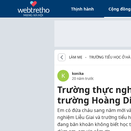
Thịnh hành
Cộng đồng
LÀM MẸ
TRƯỜNG TIỂU HỌC Ở HÀ
konika
K
20 năm trước
Trường thực ngh
trường Hoàng D
Em có đứa cháu sang năm mới vào 
nghiệm Liễu Giai và trường tiểu
đang băn khoăn không biết học t