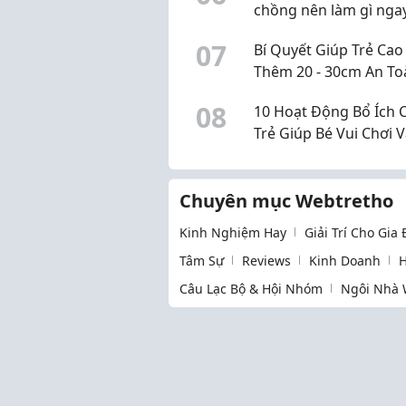
chồng nên làm gì nga
chu kỳ này?
0
7
Bí Quyết Giúp Trẻ Cao
Thêm 20 - 30cm An To
Hiệu
0
8
10 Hoạt Động Bổ Ích 
Trẻ Giúp Bé Vui Chơi 
Phát Triển Kỹ Năng
Chuyên mục Webtretho
Kinh Nghiệm Hay
Giải Trí Cho Gia
Tâm Sự
Reviews
Kinh Doanh
H
Câu Lạc Bộ & Hội Nhóm
Ngôi Nhà 