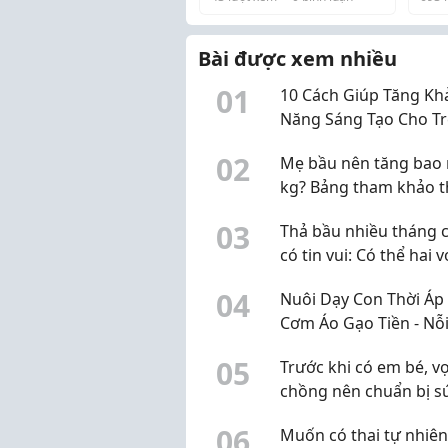
Được Nhiều Phụ Huynh
phí 
Quan Tâm
khô
Bài được xem nhiều
lo 
ơi, 
0
1
10 Cách Giúp Tăng Kh
Năng Sáng Tạo Cho Tr
Ngày
0
2
Mẹ bầu nên tăng bao 
kg? Bảng tham khảo 
BMI trước khi mang th
0
3
Thả bầu nhiều tháng 
có tin vui: Có thể hai v
chồng đang hiểu chư
0
4
Nuôi Dạy Con Thời Áp
đúng
Cơm Áo Gạo Tiền - Nỗi
Của Bố Mẹ Và Giải Ph
0
5
Trước khi có em bé, v
Giúp Bé Phát Triển To
chồng nên chuẩn bị s
Diện
khỏe sinh sản từ đâu?
0
6
Muốn có thai tự nhiên