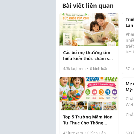
Bài viết liên quan
Triế
Lan
Cầu
Phầ
the
nhiề
triế
lực
Các bố mẹ thường tìm
non
hiểu kiến thức chăm sóc
hướ
con từ sách, bác sĩ hay
4.3k
lượt xem
0
bình luận
37
lư
ở n
kinh nghiệm thực tế?
Mầm
lan 
Mẹ 
Mỹ:
trư
Chà
từ 
Web
Chắ
Top 5 Trường Mầm Non
cũn
Tư Thục Chợ Thông
cho
Dụng, Phường An Phú
nhưn
43
lượt xem
0
bình luận
693
l