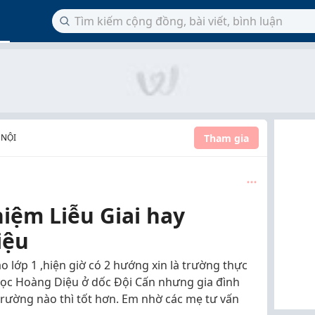
Tham gia
 NỘI
iệm Liễu Giai hay
iệu
lớp 1 ,hiện giờ có 2 hướng xin là trường thực
 học Hoàng Diệu ở dốc Đội Cấn nhưng gia đình
rường nào thì tốt hơn. Em nhờ các mẹ tư vấn