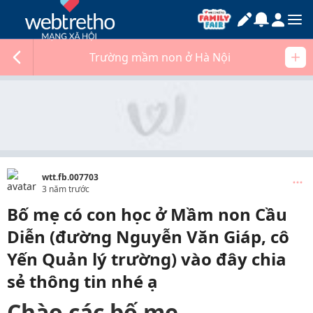
Trường mầm non ở Hà Nội
wtt.fb.007703
3 năm trước
Bố mẹ có con học ở Mầm non Cầu
Diễn (đường Nguyễn Văn Giáp, cô
Yến Quản lý trường) vào đây chia
sẻ thông tin nhé ạ
Chào các bố mẹ,