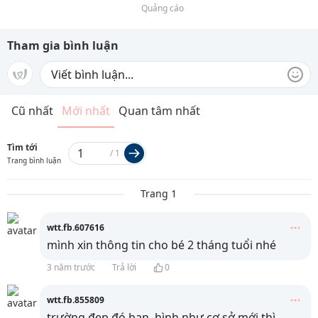
Quảng cáo
Tham gia bình luận
Cũ nhất
Mới nhất
Quan tâm nhất
Tìm tới
/
1
Trang bình luận
Trang 1
wtt.fb.607616
mình xin thông tin cho bé 2 tháng tuổi nhé
3 năm trước
Trả lời
0
wtt.fb.855809
trường đẹp đó bạn, hình như cơ sở mới thì