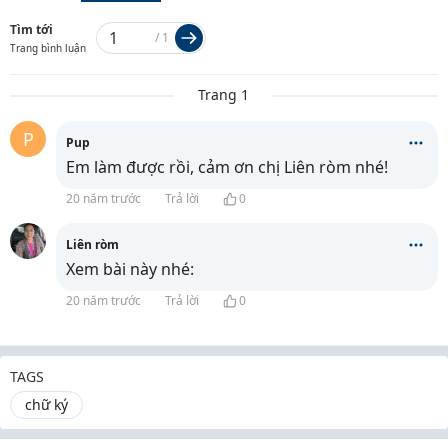
Tìm tới
/
1
Trang bình luận
Trang 1
P
Pup
Em làm được rồi, cảm ơn chị Liên ròm nhé!
20 năm trước
Trả lời
0
Liên ròm
Xem bài này nhé:
20 năm trước
Trả lời
0
TAGS
chữ ký