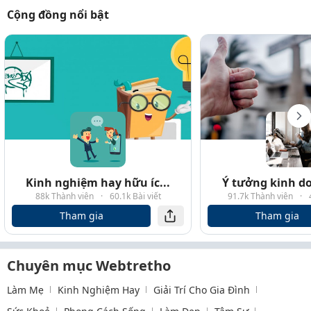
Cộng đồng nổi bật
Kinh nghiệm hay hữu íc...
Ý tưởng kinh do
88k Thành viên
·
60.1k Bài viết
91.7k Thành viên
·
Tham gia
Tham gia
Chuyên mục Webtretho
Làm Mẹ
Kinh Nghiệm Hay
Giải Trí Cho Gia Đình