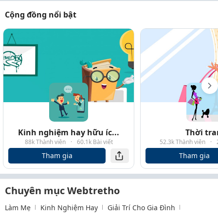
Cộng đồng nổi bật
Kinh nghiệm hay hữu íc...
Thời tr
88k Thành viên
·
60.1k Bài viết
52.3k Thành viên
·
Tham gia
Tham gia
Chuyên mục Webtretho
Làm Mẹ
Kinh Nghiệm Hay
Giải Trí Cho Gia Đình