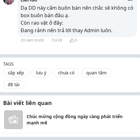
Liên ròm
Dạ DD này cấm buôn bán nên chắc sẽ không có
box buôn bán đâu ạ.
Còn rao vặt ở đây:
Đang rảnh nên trả lời thay Admin luôn.
20 năm trước
Trả lời
0
TAGS
sắp xếp
lưu ý
chưa có
quan tâm
đề tài
Bài viết liên quan
Chúc mừng cộng đồng ngày càng phát triển
mạnh mẽ