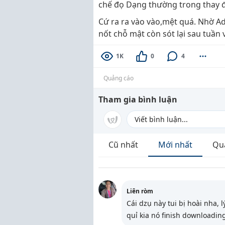
chế đọ Dạng thường trong thay đổ
Cứ ra ra vào vào,mệt quá. Nhờ Ad
nốt chỗ mật còn sót lại sau tuần vừ
1K
0
4
Quảng cáo
Tham gia bình luận
Cũ nhất
Mới nhất
Qu
Liên ròm
Cái dzụ này tui bị hoài nha, 
quỉ kia nó finish downloadi