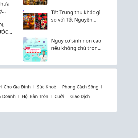
chưa
hóa trường tồn theo
ợ
Tết Trung thu khác gì
thời gian
a
so với Tết Nguyên
N:
đán?
ƯỚC
Nguy cơ sinh non cao
nếu không chú trọng
chăm sóc răng miệng
Trí Cho Gia Đình
Sức Khoẻ
Phong Cách Sống
h Doanh
Hội Bàn Tròn
Cưới
Giao Dịch