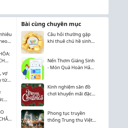
Bài cùng chuyên mục
nhiêu
Câu hỏi thường gặp
theo
khi thuê chú hề sinh
ai
nhật
HÓA:
CH
Nến Thơm Giáng Sinh
QUẢ
- Món Quà Hoàn Hảo
, vợ
Cho Mùa Lễ Hội
y từ
Kinh nghiệm săn đồ
ợ
chơi khuyến mãi đặc
ức
biệt cho mùa lễ hội
Giáng Sinh
HO
Phong tục truyền
 CHẮN
thống Trung thu Việt
I ƯU
Nam và nét đẹp văn