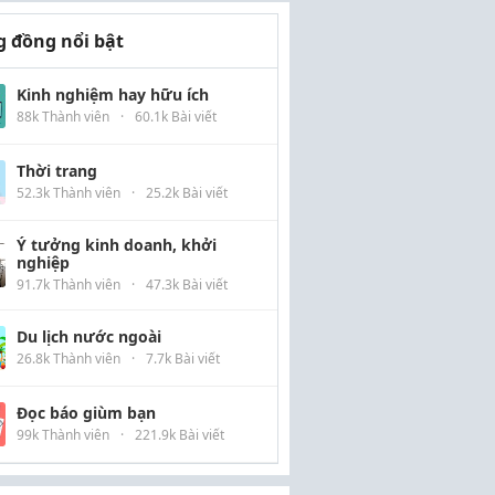
 đồng nổi bật
Kinh nghiệm hay hữu ích
88k Thành viên
·
60.1k Bài viết
Thời trang
52.3k Thành viên
·
25.2k Bài viết
Ý tưởng kinh doanh, khởi
nghiệp
91.7k Thành viên
·
47.3k Bài viết
Du lịch nước ngoài
26.8k Thành viên
·
7.7k Bài viết
Đọc báo giùm bạn
99k Thành viên
·
221.9k Bài viết