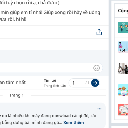
i tuỳ chọn rồi ạ, chả đựoc)
Cộng
min giúp em tí nhá! Giúp xong rồi hãy về uống
a rồi, hì hì!
Tìm tới
an tâm nhất
/
1
Trang bình luận
Trang 1
lý do là nhiều khi máy đang donwload cái gì đó, cái
ng bỗng dưng bài mình đang gõ
...
Xem thêm