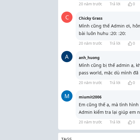
20 năm trước
Trả lời
0
C
Chicky Grass
Mình cũng thế Admin ơi, hôm 
bài luôn huhu :20: :20:
20 năm trước
Trả lời
0
A
anh_huong
Mình cũng bị thế admin ạ, kh
pass world, mặc dù mình đã k
20 năm trước
Trả lời
0
M
miumit2006
Em cũng thế ạ, mà tình hình 
Admin kiểm tra lại giúp em n
20 năm trước
Trả lời
0
TAGS