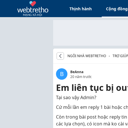
Thịnh hành
Cộng đồng
NGÔI NHÀ WEBTRETHO
TRỢ GIÚ
BeAnna
B
20 năm trước
Em liên tục bị ou
Tại sao vậy Admin?
Cứ mỗi lần em reply 1 bài hoặc c
Còn trong bài post hoặc reply tin 
các lựa chọn), có icon mà ko cài 