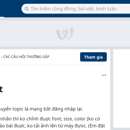
Tham gia
P - CÁC CÂU HỎI THƯỜNG GẶP
t
huyển topic là mạng bắt đăng nhập lại.
nhắn thì ko chỉnh đuợc font, size, color (ko có
vào bài đuợc, ko tải ảnh lên từ máy đựoc. (Em đặt