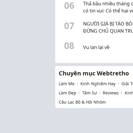
0
6
Thả bầu nhiều tháng 
có tin vui: Có thể hai v
chồng đang hiểu chư
0
7
NGƯỜI GIÀ BỊ TÁO BÓ
đúng
ĐỪNG CHỦ QUAN TR
BỆNH LÝ DỄ GÂY BIẾN
0
8
CHỨNG
Vu lan lại về
Chuyên mục Webtretho
Làm Mẹ
Kinh Nghiệm Hay
Giải 
Làm Đẹp
Tâm Sự
Reviews
Kin
Câu Lạc Bộ & Hội Nhóm