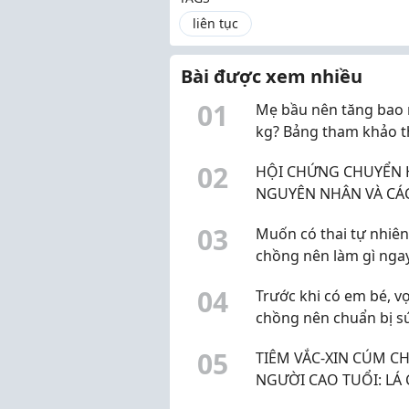
liên tục
Bài được xem nhiều
0
1
Mẹ bầu nên tăng bao 
kg? Bảng tham khảo 
BMI trước khi mang th
0
2
HỘI CHỨNG CHUYỂN 
NGUYÊN NHÂN VÀ CÁ
PHÒNG NGỪA HIỆU 
0
3
Muốn có thai tự nhiên
chồng nên làm gì nga
chu kỳ này?
0
4
Trước khi có em bé, v
chồng nên chuẩn bị s
khỏe sinh sản từ đâu?
0
5
TIÊM VẮC-XIN CÚM C
NGƯỜI CAO TUỔI: LÁ
BẢO VỆ SỨC KHỎE TỐ