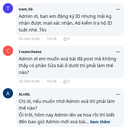
T
tram_hb
Admin ơi, bạn em đăng ký ID nhưng mãi kg
nhận được mail xác nhận, Ad kiểm tra hộ ID
tuât nhé. Tks
20 năm trước
Trả lời
0
C
Creamcheese
Admin ơi em muốn xoá bài đã post mà không
thấy có phần Sửa bài ở dưới thì phải làm thế
nào?
20 năm trước
Trả lời
0
A
ALnML
Chị ơi, nếu muốn nhờ Admin xoá thì phải làm
thế nào?
Ối trời, hôm nay Admin lên xe hoa rồi thì biết
đến bao giừ Admin mới xoá bài
...
Xem thêm