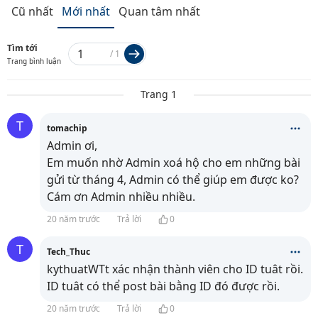
Cũ nhất
Mới nhất
Quan tâm nhất
Tìm tới
/
1
Trang bình luận
Trang 1
T
tomachip
Admin ơi,
Em muốn nhờ Admin xoá hộ cho em những bài
gửi từ tháng 4, Admin có thể giúp em được ko?
Cám ơn Admin nhiều nhiều.
20 năm trước
Trả lời
0
T
Tech_Thuc
kythuatWTt xác nhận thành viên cho ID tuât rồi.
ID tuât có thể post bài bằng ID đó được rồi.
20 năm trước
Trả lời
0