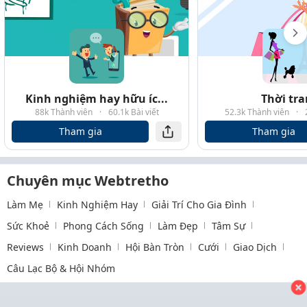
Kinh nghiệm hay hữu íc...
Thời tr
88k Thành viên
·
60.1k Bài viết
52.3k Thành viên
·
Tham gia
Tham gia
Chuyên mục Webtretho
Làm Mẹ
Kinh Nghiệm Hay
Giải Trí Cho Gia Đình
Sức Khoẻ
Phong Cách Sống
Làm Đẹp
Tâm Sự
Reviews
Kinh Doanh
Hội Bàn Tròn
Cưới
Giao Dịch
Câu Lạc Bộ & Hội Nhóm