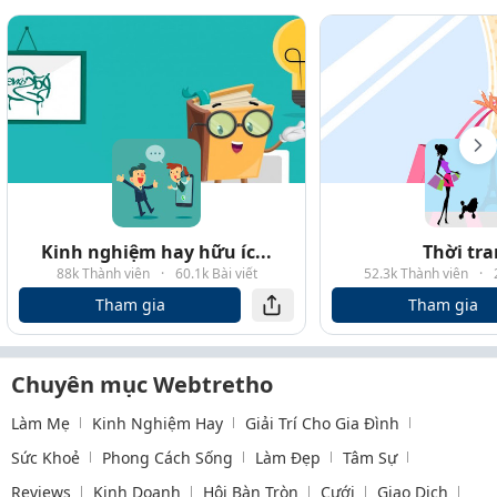
Kinh nghiệm hay hữu íc...
Thời tr
88k Thành viên
·
60.1k Bài viết
52.3k Thành viên
·
Tham gia
Tham gia
Chuyên mục Webtretho
Làm Mẹ
Kinh Nghiệm Hay
Giải Trí Cho Gia Đình
Sức Khoẻ
Phong Cách Sống
Làm Đẹp
Tâm Sự
Reviews
Kinh Doanh
Hội Bàn Tròn
Cưới
Giao Dịch