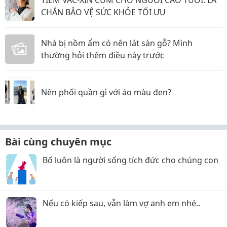
TIÊM VẮC-XIN CÚM CHO NGƯỜI CAO TUỔI: LÁ
CHẮN BẢO VỆ SỨC KHỎE TỐI ƯU
Nhà bị nồm ẩm có nên lát sàn gỗ? Mình
thường hỏi thêm điều này trước
Nên phối quần gì với áo màu đen?
Bài cùng chuyên mục
Bố luôn là người sống tích đức cho chúng con
Nếu có kiếp sau, vẫn làm vợ anh em nhé..