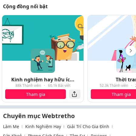
Cộng đồng nổi bật
Kinh nghiệm hay hữu íc...
Thời tr
88k Thành viên
·
60.1k Bài viết
52.3k Thành viên
·
Tham gia
Tham gia
Chuyên mục Webtretho
Làm Mẹ
Kinh Nghiệm Hay
Giải Trí Cho Gia Đình
Sức Khoẻ
Phong Cách Sống
Tâm Sự
Reviews