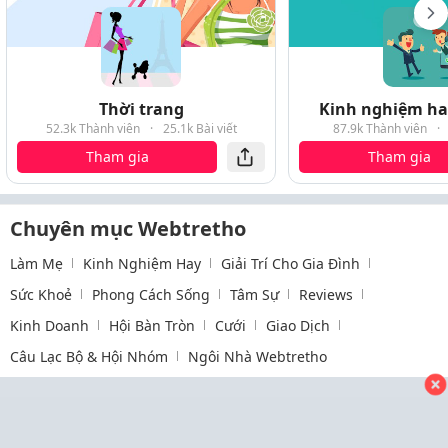
Thời trang
Kinh nghiệm hay
52.3k Thành viên
·
25.1k Bài viết
87.9k Thành viên
·
Tham gia
Tham gia
Chuyên mục Webtretho
Làm Mẹ
Kinh Nghiệm Hay
Giải Trí Cho Gia Đình
Sức Khoẻ
Phong Cách Sống
Tâm Sự
Reviews
Kinh Doanh
Hội Bàn Tròn
Cưới
Giao Dịch
Câu Lạc Bộ & Hội Nhóm
Ngôi Nhà Webtretho