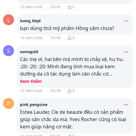
13 năm trước
Trả lời
0
L
luong_ktqd
bạn dùng thử mỹ phẩm Hồng sâm chưa?
13 năm trước
Trả lời
0
S
sumogold
Các mẹ ơi, hai bên má mình bị chảy xệ, hu hu.
:20: :20: :20: Mình đang tính mua loại kem
dưỡng da có tác dụng làm săn chắc cơ
...
Xem thêm
13 năm trước
Trả lời
0
P
pink_penguine
Estee Lauder, Cle de beaute đều có sản phẩm
giúp săn chắc da mà. Yves Rocher cũng có loại
kem giúp nâng cơ mặt.