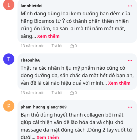
L
lannhietdoi
Mình đang dùng loại kem dưỡng ban đêm của
hãng Biosmos từ Ý có thành phần thiên nhiên
cũng ổn lắm, da săn lại mà tối nằm mát mặt,
sáng
...
Xem thêm
13 năm trước
Trả lời
0
T
Thaonhi66
Thật ra các nhãn hiệu mỹ phẩm nào cũng có
dòng dưỡng da, săn chắc da mặt hết đó bạn ah,
vần đề là cái nào hiệu quả với mình
...
Xem thêm
13 năm trước
Trả lời
0
P
pham_huong_giang1989
Bạn thủ dùng huyết thanh collagen bôi mặt
giúp cải thiện vấn đề lão hóa da và chịu khó
massage da mặt đúng cách ,Dùng 2 tay vuốt từ
dưới
...
Xem thêm