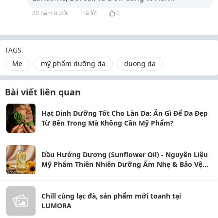
20 năm trước
Trả lời
0
TAGS
Mẹ
mỹ phẩm dưỡng da
duong da
Bài viết liên quan
Hạt Dinh Dưỡng Tốt Cho Làn Da: Ăn Gì Để Da Đẹp
Từ Bên Trong Mà Không Cần Mỹ Phẩm?
Dầu Hướng Dương (Sunflower Oil) - Nguyên Liệu
Mỹ Phẩm Thiên Nhiên Dưỡng Ẩm Nhẹ & Bảo Vệ
Da
Chill cùng lạc đà, sản phẩm mới toanh tại
LUMORA