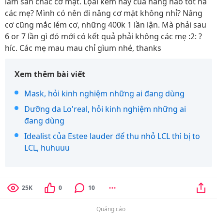
làm săn chắc cơ mặt. Lọai kem này của hãng nào tốt hả
các mẹ? Mình có nên đi nâng cơ mặt không nhỉ? Nâng
cơ cũng mắc lém cơ, những 400k 1 lần lận. Mà phải sau
6 or 7 lần gì đó mới có kết quả phải không các mẹ :2: ?
híc. Các mẹ mau mau chỉ gìum nhé, thanks
Xem thêm bài viết
Mask, hỏi kinh nghiệm những ai đang dùng
Dưỡng da Lo'real, hỏi kinh nghiệm những ai
đang dùng
Idealist của Estee lauder để thu nhỏ LCL thì bị to
LCL, huhuuu
25K
0
10
Quảng cáo