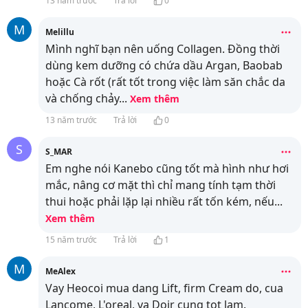
13 năm trước
Trả lời
0
M
Melillu
Mình nghĩ bạn nên uống Collagen. Đồng thời
dùng kem dưỡng có chứa dầu Argan, Baobab
hoặc Cà rốt (rất tốt trong việc làm săn chắc da
và chống chảy
...
Xem thêm
13 năm trước
Trả lời
0
S
S_MAR
Em nghe nói Kanebo cũng tốt mà hình như hơi
mắc, nâng cơ mặt thì chỉ mang tính tạm thời
thui hoặc phải lặp lại nhiều rất tốn kém, nếu
...
Xem thêm
15 năm trước
Trả lời
1
M
MeAlex
Vay Heocoi mua dang Lift, firm Cream do, cua
Lancome, L'oreal, va Doir cung tot lam.