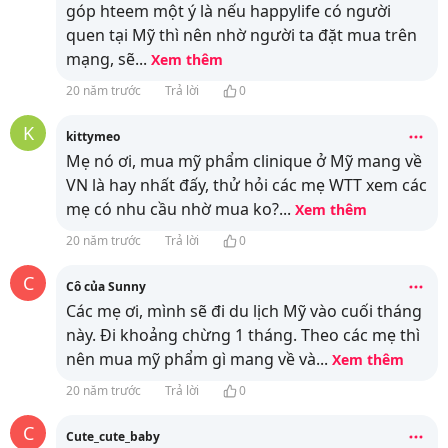
góp hteem một ý là nếu happylife có người
quen tại Mỹ thì nên nhờ người ta đặt mua trên
mạng, sẽ
...
Xem thêm
20 năm trước
Trả lời
0
K
kittymeo
Mẹ nó ơi, mua mỹ phẩm clinique ở Mỹ mang về
VN là hay nhất đấy, thử hỏi các mẹ WTT xem các
mẹ có nhu cầu nhờ mua ko?
...
Xem thêm
20 năm trước
Trả lời
0
C
Cô của Sunny
Các mẹ ơi, mình sẽ đi du lịch Mỹ vào cuối tháng
này. Đi khoảng chừng 1 tháng. Theo các mẹ thì
nên mua mỹ phẩm gì mang về và
...
Xem thêm
20 năm trước
Trả lời
0
C
Cute_cute_baby