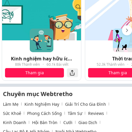
Kinh nghiệm hay hữu íc...
Thời tr
88k Thành viên
·
60.1k Bài viết
52.3k Thành viên
·
Tham gia
Tham gia
Chuyên mục Webtretho
Làm Mẹ
Kinh Nghiệm Hay
Giải Trí Cho Gia Đình
Sức Khoẻ
Phong Cách Sống
Tâm Sự
Reviews
Kinh Doanh
Hội Bàn Tròn
Cưới
Giao Dịch
Câu Lạc Bộ & Hội Nhóm
Ngôi Nhà Webtretho