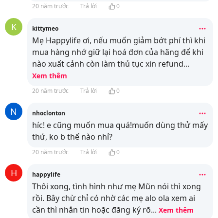
20 năm trước
Trả lời
0
K
kittymeo
Mẹ Happylife ơi, nếu muốn giảm bớt phí thì khi
mua hàng nhớ giữ lại hoá đơn của hãng để khi
nào xuất cảnh còn làm thủ tục xin refund
...
Xem thêm
20 năm trước
Trả lời
0
N
nhoclonton
híc! e cũng muốn mua quá!muốn dùng thử mấy
thứ, ko b thế nào nhỉ?
20 năm trước
Trả lời
0
H
happylife
Thôi xong, tình hình như mẹ Mũn nói thì xong
rồi. Bây chừ chỉ có nhờ các mẹ alo ola xem ai
cần thì nhắn tin hoặc đăng ký rõ
...
Xem thêm