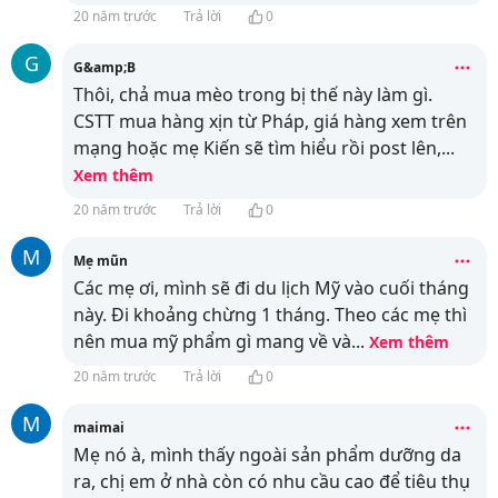
20 năm trước
Trả lời
0
G
G&amp;B
Thôi, chả mua mèo trong bị thế này làm gì.
CSTT mua hàng xịn từ Pháp, giá hàng xem trên
mạng hoặc mẹ Kiến sẽ tìm hiểu rồi post lên,
...
Xem thêm
20 năm trước
Trả lời
0
M
Mẹ mũn
Các mẹ ơi, mình sẽ đi du lịch Mỹ vào cuối tháng
này. Đi khoảng chừng 1 tháng. Theo các mẹ thì
nên mua mỹ phẩm gì mang về và
...
Xem thêm
20 năm trước
Trả lời
0
M
maimai
Mẹ nó à, mình thấy ngoài sản phẩm dưỡng da
ra, chị em ở nhà còn có nhu cầu cao để tiêu thụ