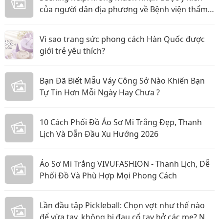
của người dân địa phương về Bệnh viện thẩm
mỹ Gangwhoo và bác sĩ Lê Ngọc Tuấn Anh
Vì sao trang sức phong cách Hàn Quốc được
giới trẻ yêu thích?
Bạn Đã Biết Mẫu Váy Công Sở Nào Khiến Bạn
Tự Tin Hơn Mỗi Ngày Hay Chưa ?
10 Cách Phối Đồ Áo Sơ Mi Trắng Đẹp, Thanh
Lịch Và Dẫn Đầu Xu Hướng 2026
Áo Sơ Mi Trắng VIVUFASHION - Thanh Lịch, Dễ
Phối Đồ Và Phù Hợp Mọi Phong Cách
Lần đầu tập Pickleball: Chọn vợt như thế nào
để vừa tay, không bị đau cổ tay hở các mẹ? Nội