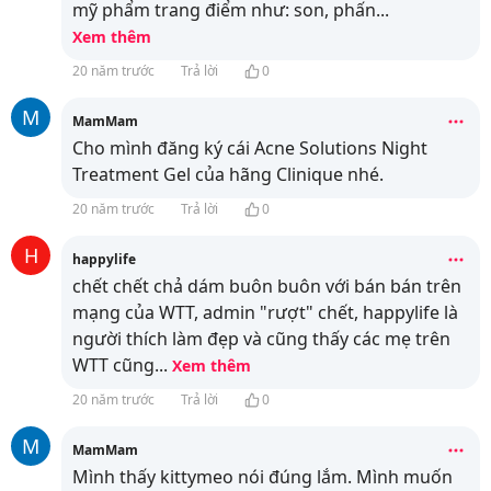
mỹ phẩm trang điểm như: son, phấn
...
Xem thêm
20 năm trước
Trả lời
0
M
MamMam
Cho mình đăng ký cái Acne Solutions Night
Treatment Gel của hãng Clinique nhé.
20 năm trước
Trả lời
0
H
happylife
chết chết chả dám buôn buôn với bán bán trên
mạng của WTT, admin "rượt" chết, happylife là
người thích làm đẹp và cũng thấy các mẹ trên
WTT cũng
...
Xem thêm
20 năm trước
Trả lời
0
M
MamMam
Mình thấy kittymeo nói đúng lắm. Mình muốn