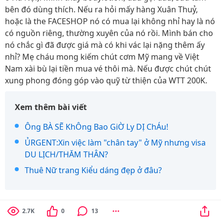
bên đó dùng thích. Nếu ra hỏi mấy hàng Xuân Thuỷ,
hoặc là the FACESHOP nó có mua lại không nhỉ hay là nó
có nguồn riêng, thường xuyên của nó rồi. Mình bán cho
nó chắc gì đã được giá mà có khi vác lại nặng thêm ấy
nhỉ? Mẹ cháu mong kiếm chút cơm Mỹ mang về Việt
Nam xài bù lại tiền mua vé thôi mà. Nếu được chút chút
xung phong đóng góp vào quỹ từ thiện của WTT 200K.
Xem thêm bài viết
Ông BÀ SẼ KhÔng Bao GiỜ Ly DỊ ChÁu!
ỦRGENT:Xin việc làm "chân tay" ở Mỹ nhưng visa
DU LỊCH/THĂM THÂN?
Thuê Nữ trang Kiểu dáng đẹp ở đâu?
2.7K
0
13