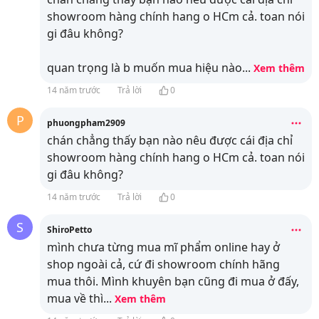
showroom hàng chính hang o HCm cả. toan nói
gi đâu không?
quan trọng là b muốn mua hiệu nào
...
Xem thêm
14 năm trước
Trả lời
0
P
phuongpham2909
chán chẳng thấy bạn nào nêu được cái địa chỉ
showroom hàng chính hang o HCm cả. toan nói
gi đâu không?
14 năm trước
Trả lời
0
S
ShiroPetto
mình chưa từng mua mĩ phẩm online hay ở
shop ngoài cả, cứ đi showroom chính hãng
mua thôi. Mình khuyên bạn cũng đi mua ở đấy,
mua về thì
...
Xem thêm