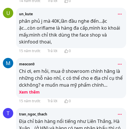
14 năm trước
Trả lời
0
U
un_kute
phân phủ j mà 40K,lần đầu nghe đến...ặc
ặc...còn oriflame là hàng đa cấp,mình ko khoái
mấy.mình chỉ thik dùng the face shop và
skinfood thoai,
15 năm trước
Trả lời
0
M
meocon0
Chi ơi, em hỏi, mua ở showroom chính hãng là
những chỗ nào nhỉ, c có thể cho e địa chỉ cụ thể
dckhông? e muốn mua mỹ phẩm chính
...
Xem thêm
15 năm trước
Trả lời
0
T
tran_ngoc_thach
Địa chỉ bán hàng nổi tiếng như Liên Thắng, Hà
Xuân... (ở HN) và hàng có tem nhập khẩu thì có