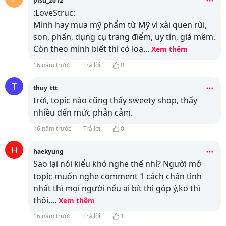
pisu_2012
:LoveStruc:
Mình hay mua mỹ phẩm từ Mỹ vì xài quen rùi,
son, phấn, dụng cụ trang điểm, uy tín, giá mềm.
Còn theo mình biết thì có loạ
...
Xem thêm
16 năm trước
Trả lời
0
T
thuy_ttt
trời, topic nào cũng thấy sweety shop, thấy
nhiều đến mức phản cảm.
16 năm trước
Trả lời
0
H
haekyung
Sao lại nói kiểu khó nghe thế nhỉ? Người mở
topic muốn nghe comment 1 cách chân tình
nhất thì mọi người nếu ai bít thì góp ý,ko thì
thôi.
...
Xem thêm
16 năm trước
Trả lời
1