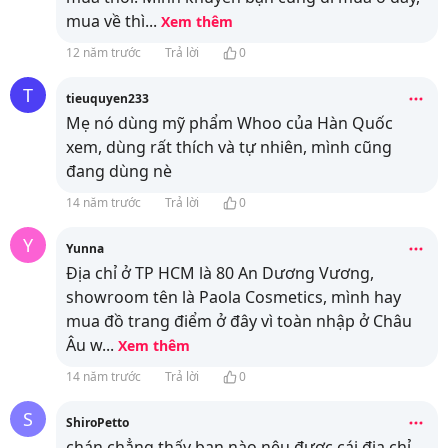
mua về thì
...
Xem thêm
12 năm trước
Trả lời
0
T
tieuquyen233
Mẹ nó dùng mỹ phẩm Whoo của Hàn Quốc
xem, dùng rất thích và tự nhiên, mình cũng
đang dùng nè
14 năm trước
Trả lời
0
Y
Yunna
Địa chỉ ở TP HCM là 80 An Dương Vương,
showroom tên là Paola Cosmetics, mình hay
mua đồ trang điểm ở đây vì toàn nhập ở Châu
Âu w
...
Xem thêm
14 năm trước
Trả lời
0
S
ShiroPetto
chán chẳng thấy bạn nào nêu được cái địa chỉ