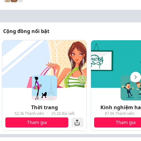
Cộng đồng nổi bật
Thời trang
Kinh nghiệm hay
52.3k Thành viên
·
25.2k Bài viết
87.9k Thành viên
·
Tham gia
Tham gia