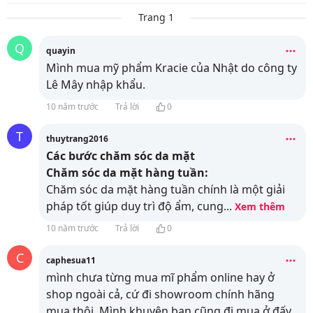
Trang 1
Q
quayin
Mình mua mỹ phẩm Kracie của Nhật do công ty
Lê Mây nhập khẩu.
10 năm trước
Trả lời
0
T
thuytrang2016
Các bước chăm sóc da mặt
Chăm sóc da mặt hàng tuần:
Chăm sóc da mặt hàng tuần chính là một giải
pháp tốt giúp duy trì độ ẩm, cung
...
Xem thêm
10 năm trước
Trả lời
0
C
caphesua11
mình chưa từng mua mĩ phẩm online hay ở
shop ngoài cả, cứ đi showroom chính hãng
mua thôi. Mình khuyên bạn cũng đi mua ở đấy,