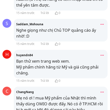
thể yên tâm được.
15 năm trước
Trả lời
0
S
Saddam_Mohouna
Nghe giọng như chị Chủ TOP quảng cáo ấy
nhờ! :D
15 năm trước
Trả lời
0
H
huyendn84
Bạn thử xem trang web
xem.
Mỹ phẩm chính hãng từ Mỹ và giá cũng phải
chăng.
15 năm trước
Trả lời
0
C
ChangNang
Mẹ nó ơi ! mua Mỹ phẩm của Nhật thì mình
thấy dùng OMIO được đấy. Nó có ở TP.HCM rồi
bi h mới ra HN đó.dùnng cái này hiệu
...