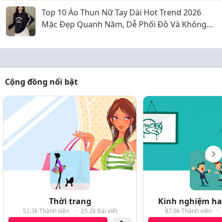
Top 10 Áo Thun Nữ Tay Dài Hot Trend 2026
Mặc Đẹp Quanh Năm, Dễ Phối Đồ Và Không
Bao Giờ Lỗi Mốt
Cộng đồng nổi bật
Thời trang
Kinh nghiệm hay
52.3k Thành viên
·
25.2k Bài viết
87.9k Thành viên
·