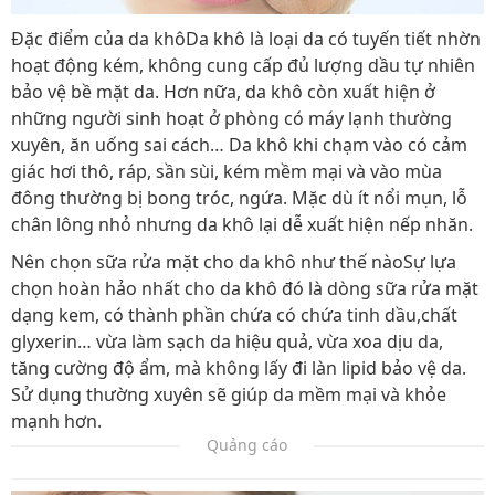
Đặc điểm của da khôDa khô là loại da có tuyến tiết nhờn
hoạt động kém, không cung cấp đủ lượng dầu tự nhiên
bảo vệ bề mặt da. Hơn nữa, da khô còn xuất hiện ở
những người sinh hoạt ở phòng có máy lạnh thường
xuyên, ăn uống sai cách… Da khô khi chạm vào có cảm
giác hơi thô, ráp, sần sùi, kém mềm mại và vào mùa
đông thường bị bong tróc, ngứa. Mặc dù ít nổi mụn, lỗ
chân lông nhỏ nhưng da khô lại dễ xuất hiện nếp nhăn.
Nên chọn sữa rửa mặt cho da khô như thế nàoSự lựa
chọn hoàn hảo nhất cho da khô đó là dòng sữa rửa mặt
dạng kem, có thành phần chứa có chứa tinh dầu,chất
glyxerin… vừa làm sạch da hiệu quả, vừa xoa dịu da,
tăng cường độ ẩm, mà không lấy đi làn lipid bảo vệ da.
Sử dụng thường xuyên sẽ giúp da mềm mại và khỏe
mạnh hơn.
Quảng cáo