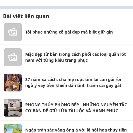
Bài viết liên quan
Tôi phục những cô gái đẹp mà biết giữ gìn
Mặc đẹp từ bên trong cách phối các loại quần lót
nam với từng kiểu trang phục
37 năm xa cách, cha mẹ ruột tìm lại con gái rồi
ngỏ ý vay tiền khiến dân tình tranh cãi gay gắt
PHONG THỦY PHÒNG BẾP - NHỮNG NGUYÊN TẮC
CƠ BẢN ĐỂ GIỮ LỬA TÀI LỘC VÀ HẠNH PHÚC
Ngập tràn sắc vàng óng ả với lễ hội hoa thủy tiên