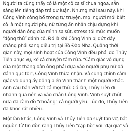
Người ta cũng thấy cô là một cô ca sĩ chua ngoa, sẵn
sàng lên tiếng đáp trả dư luận. Nhưng mãi sau này, khi
Công Vinh công bố trong tự truyện, mọi người mới biết
cô là một người phụ nữ từng ẩn nhẫn chịu đựng khi
người đàn ông của mình sa sút, stress tới mức muốn
“động thủ” đánh cô. Đó là khi Công Vinh bị đứt dây
chằng phải sang điều trị tại Bồ Đào Nha. Quãng thời
gian này, mọi sinh hoạt của Công Vinh đều phải do Thủy
Tiên phục vụ, kể cả chuyện tắm rửa. “Cảm giác vô dụng
của một thằng đàn ông phải dựa vào người phụ nữ đã
đánh gục tôi", Công Vinh thừa nhận. Và cũng chính cảm
giác vô dụng ấy bỗng biến Vinh thành một người khác.
Anh cáu bẳn với tất cả mọi thứ. Có lần, Thủy Tiên đi
nhanh quá nên va vào chân Công Vinh. Vinh suýt chút
nữa đã cầm đồ "choảng" cả người yêu. Lúc đó, Thủy Tiên
đã khóc rất nhiều…
Một lần khác, Công Vinh và Thủy Tiên đã suýt tan vỡ, bắt
nguồn từ tin đồn rằng Thủy Tiên "cặp bồ" với "đại gia" và