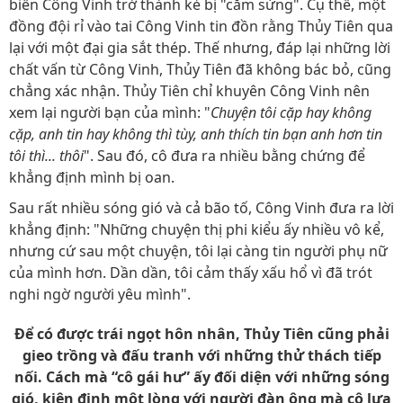
biến Công Vinh trở thành kẻ bị "cắm sừng". Cụ thể, một
đồng đội rỉ vào tai Công Vinh tin đồn rằng Thủy Tiên qua
lại với một đại gia sắt thép. Thế nhưng, đáp lại những lời
chất vấn từ Công Vinh, Thủy Tiên đã không bác bỏ, cũng
chẳng xác nhận. Thủy Tiên chỉ khuyên Công Vinh nên
xem lại người bạn của mình: "
Chuyện tôi cặp hay không
cặp, anh tin hay không thì tùy, anh thích tin bạn anh hơn tin
tôi thì... thôi
". Sau đó, cô đưa ra nhiều bằng chứng để
khẳng định mình bị oan.
Sau rất nhiều sóng gió và cả bão tố, Công Vinh đưa ra lời
khẳng định: "Những chuyện thị phi kiểu ấy nhiều vô kể,
nhưng cứ sau một chuyện, tôi lại càng tin người phụ nữ
của mình hơn. Dần dần, tôi cảm thấy xấu hổ vì đã trót
nghi ngờ người yêu mình".
Để có được trái ngọt hôn nhân, Thủy Tiên cũng phải
gieo trồng và đấu tranh với những thử thách tiếp
nối. Cách mà “cô gái hư” ấy đối diện với những sóng
gió, kiên định một lòng với người đàn ông mà cô lựa