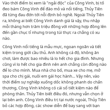
Vào thời điểm bị xem là "ngải độc" của Công Vinh, bị tố
đeo bám Công Vinh để đào mỏ và nổi tiếng, Thủy Tiên
đã từng đau đớn tới nỗi định bỏ nghề. Ngoài Thủy Tiên
ra, không ai biết Công Vinh danh giá là vậy, thu nhập
mỗi tháng hơn trăm triệu đồng với những hợp đồng lên
đến gần chục tỉ nhưng trong túi thực ra chẳng có xu
nào.
Công Vinh nổi tiếng là mẫu mực, ngoan ngoãn và tiết
kiệm trong giới cầu thủ. Anh không cá độ, không ăn
chơi, làm được bao nhiêu là lo hết cho gia đình. Nhưng
cũng vì lo hết cho gia đình nên anh chẳng còn đồng nào
để lo cho mình. Mua nhà cho bố, mua xe cho mẹ, mở
spa cho chị gái, nuôi em gái học hành... Vậy nên, vào
thời điểm sự nghiệp xuống dốc không phanh do chấn
thương, Công Vinh không có cái sổ tiết kiệm nào để
phòng thân. Thủy Tiên biết điều đó, nhưng vẫn chọn ở
lại bên anh. Công Vinh điều trị tại nước ngoài, Thủy Tiên
bỏ các hợp đồng, các show diễn để bay sang với bạn