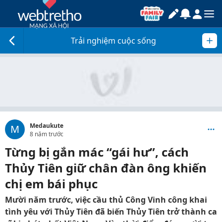
Trải nghiệm cuộc sống
Medaukute
M
8 năm trước
Từng bị gắn mác “gái hư”, cách
Thủy Tiên giữ chân đàn ông khiến
chị em bái phục
Mười năm trước, việc cầu thủ Công Vinh công khai
tình yêu với Thủy Tiên đã biến Thủy Tiên trở thành ca