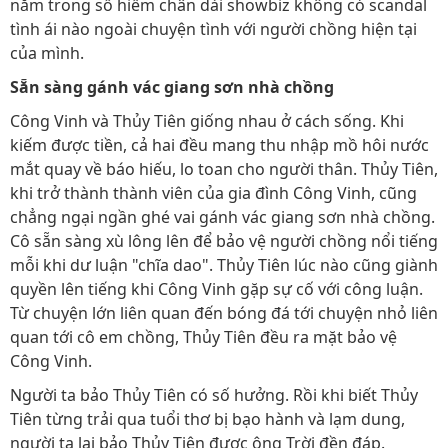
nằm trong số hiếm chân dài showbiz không có scandal
tình ái nào ngoài chuyện tình với người chồng hiện tại
của mình.
Sẵn sàng gánh vác giang sơn nhà chồng
Công Vinh và Thủy Tiên giống nhau ở cách sống. Khi
kiếm được tiền, cả hai đều mang thu nhập mồ hôi nước
mắt quay về báo hiếu, lo toan cho người thân. Thủy Tiên,
khi trở thành thành viên của gia đình Công Vinh, cũng
chẳng ngại ngần ghé vai gánh vác giang sơn nhà chồng.
Cô sẵn sàng xù lông lên để bảo vệ người chồng nổi tiếng
mỗi khi dư luận "chĩa dao". Thủy Tiên lúc nào cũng giành
quyền lên tiếng khi Công Vinh gặp sự cố với công luận.
Từ chuyện lớn liên quan đến bóng đá tới chuyện nhỏ liên
quan tới cô em chồng, Thủy Tiên đều ra mặt bảo vệ
Công Vinh.
Người ta bảo Thủy Tiên có số hưởng. Rồi khi biết Thủy
Tiên từng trải qua tuổi thơ bị bạo hành và lạm dung,
người ta lại bảo Thủy Tiên được ông Trời đền đáp.