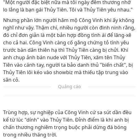
"Một người đặc biệt nữa mà tôi ngày đêm thương nhớ
lo lắng là bạn gái Thủy Tiên. Tôi và Thủy Tiên yêu nhau."
Nhưng phần lớn người hâm mộ Công Vinh khi ấy không
nghĩ như vậy. Thậm chí, nhiều người còn đinh ninh rằng,
đó chỉ đơn giản là một bản hợp đồng tình ái để lăng-xê
cho cả hai. Công Vinh càng cố gắng chứng tỏ tình yêu
trước bàn dân thiên hạ thì Thủy Tiên càng bị chửi. Khi
anh chụp ảnh bán nude với Thủy Tiên, xăm tên Thủy
Tiên vào cánh tay, người ta bảo danh thủ "biến chất", bị
Thủy Tiên lôi kéo vào showbiz mà thiếu tập trung vào
sân cỏ.
Quảng cáo
Trùng hợp, sự nghiệp của Công Vinh cứ sa sút dần đều
kể từ lúc "dính" vào Thủy Tiên. Đỉnh điểm là khi anh bị
chấn thương nghiêm trọng buộc phải dừng đá bóng
trong nhiều tháng trời.