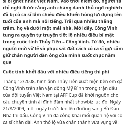
sĩ bị ghét nhất Việt Nam. Vào thời điểm đó, người ta
chỉ nghĩ được rằng anh chàng danh thủ ngờ nghệch
đã bị cô ca sĩ lắm chiêu điều khiển hòng lợi dụng tên
tuổi của anh mà nổi tiếng. Trải qua nhiều thăng
trầm, họ về dưới một mái nhà. Mới đây, Công Vinh
tung ra quyền tự truyện tiết lộ nhiều điều bí mật
trong cuộc tình Thủy Tiên – Công Vinh. Từ đó, nhiều
người mới vỡ lẽ và phục sát đất cách cô ca sĩ gợi cảm
giữ chân người đàn ông của mình suốt chục năm
qua
Cuộc tình khởi đầu với nhiều điều tiếng thị phi
Tháng 12/2008, hình ảnh Thủy Tiên xuất hiện bên em gái
Công Vinh trên sân vận động Mỹ Đình trong trận đấu
của đội tuyển Việt Nam tại AFF Cup đã khởi nguồn cho
câu chuyện tình ái đình đám nhất showbiz lúc đó. Ngày
21/8/2009, một ngày trước khi lên đường sang Bồ Đào
Nha thi đấu, Công Vinh đã công khai mối quan hệ với cô
ca sĩ chân dài. Anh thổ lộ vừa chân thành vừa vụng về: