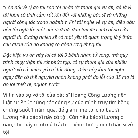
“Còn nói về lý do tại sao tôi nhận lời tham gia vụ án, đó là vì
tôi luôn có tình cảm rất lớn đối với những bác sĩ và những
người công tác trong ngành Y. Khi tôi nghe về vụ án, điều đầu
tiên tôi nghĩ là: một bác sĩ được đào tạo để chữa bệnh cứu
người thì đương nhiên sẽ có một yếu tố quan trọng là ý thức
chủ quan của họ không có động cơ giết người.
Đặc biệt, vụ án này lại có tới 9 bệnh nhân tử vong, mà quy
trình chạy thận thì rất phức tạp, có sự tham gia của nhiều
người và có nhiều yếu tố tác động. Điều này làm tôi nghĩ
ngay đến có thể nguyên nhân không phải do lỗi của BS mà là
do lỗi thiết bị, nguồn nước
.”
Vì tin vào sự vô tội của bác sĩ Hoàng Công Lương nên
luật sư Phúc cùng các cộng sự của mình truy tìm bằng
chứng suốt 1 năm qua, để giảm nhẹ tội cho bác sĩ
Lương nếu bác sĩ này có tội. Còn nếu bác sĩ Lương bị
oan, chị thấy mình có trách nhiệm chứng minh bác sĩ vô
tội.