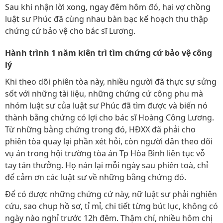
Sau khi nhận lời xong, ngay đêm hôm đó, hai vợ chồng
luật sư Phúc đã cùng nhau bàn bạc kế hoạch thu thập
chứng cứ bảo vệ cho bác sĩ Lương.
Hành trình 1 năm kiên trì tìm chứng cứ bảo vệ công
lý
Khi theo dõi phiên tòa này, nhiều người đã thực sự sửng
sốt với những tài liệu, những chứng cứ công phu mà
nhóm luật sư của luật sư Phúc đã tìm được và biến nó
thành bằng chứng có lợi cho bác sĩ Hoàng Công Lương.
Từ những bằng chứng trong đó, HĐXX đã phải cho
phiên tòa quay lại phần xét hỏi, còn người dân theo dõi
vụ án trong hội trường tòa án Tp Hòa Bình liên tục vỗ
tay tán thưởng. Họ nán lại mỗi ngày sau phiên toà, chỉ
để cảm ơn các luật sư về những bằng chứng đó.
Để có được những chứng cứ này, nữ luật sư phải nghiên
cứu, sao chụp hồ sơ, tỉ mỉ, chi tiết từng bút lục, không có
ngày nào nghỉ trước 12h đêm. Thậm chí, nhiều hôm chị