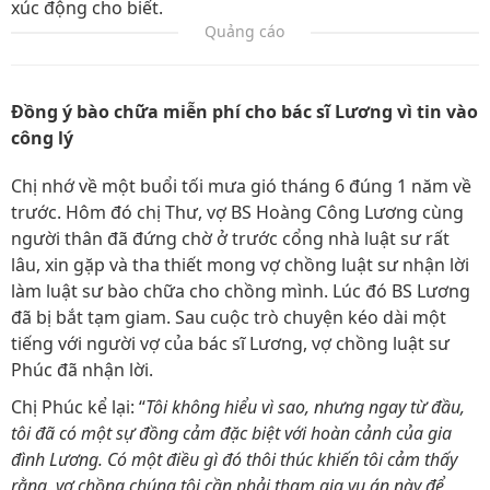
xúc động cho biết.
Quảng cáo
Đồng ý bào chữa miễn phí cho bác sĩ Lương vì tin vào
công lý
Chị nhớ về một buổi tối mưa gió tháng 6 đúng 1 năm về
trước. Hôm đó chị Thư, vợ BS Hoàng Công Lương cùng
người thân đã đứng chờ ở trước cổng nhà luật sư rất
lâu, xin gặp và tha thiết mong vợ chồng luật sư nhận lời
làm luật sư bào chữa cho chồng mình. Lúc đó BS Lương
đã bị bắt tạm giam. Sau cuộc trò chuyện kéo dài một
tiếng với người vợ của bác sĩ Lương, vợ chồng luật sư
Phúc đã nhận lời.
Chị Phúc kể lại: “
Tôi không hiểu vì sao, nhưng ngay từ đầu,
tôi đã có một sự đồng cảm đặc biệt với hoàn cảnh của gia
đình Lương. Có một điều gì đó thôi thúc khiến tôi cảm thấy
rằng, vợ chồng chúng tôi cần phải tham gia vụ án này để