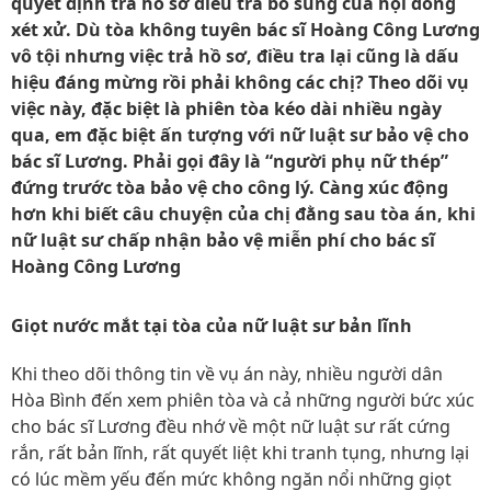
quyết định trả hồ sơ điều tra bổ sung của hội đồng
xét xử. Dù tòa không tuyên bác sĩ Hoàng Công Lương
vô tội nhưng việc trả hồ sơ, điều tra lại cũng là dấu
hiệu đáng mừng rồi phải không các chị? Theo dõi vụ
việc này, đặc biệt là phiên tòa kéo dài nhiều ngày
qua, em đặc biệt ấn tượng với nữ luật sư bảo vệ cho
bác sĩ Lương. Phải gọi đây là “người phụ nữ thép”
đứng trước tòa bảo vệ cho công lý. Càng xúc động
hơn khi biết câu chuyện của chị đằng sau tòa án, khi
nữ luật sư chấp nhận bảo vệ miễn phí cho bác sĩ
Hoàng Công Lương
Giọt nước mắt tại tòa của nữ luật sư bản lĩnh
Khi theo dõi thông tin về vụ án này, nhiều người dân
Hòa Bình đến xem phiên tòa và cả những người bức xúc
cho bác sĩ Lương đều nhớ về một nữ luật sư rất cứng
rắn, rất bản lĩnh, rất quyết liệt khi tranh tụng, nhưng lại
có lúc mềm yếu đến mức không ngăn nổi những giọt