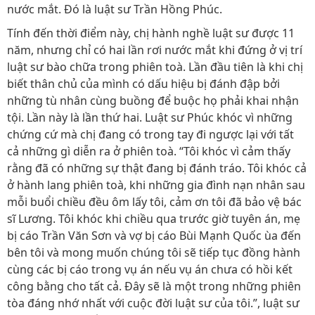
nước mắt. Đó là luật sư Trần Hồng Phúc.
Tính đến thời điểm này, chị hành nghề luật sư được 11
năm, nhưng chỉ có hai lần rơi nước mắt khi đứng ở vị trí
luật sư bào chữa trong phiên toà. Lần đầu tiên là khi chị
biết thân chủ của mình có dấu hiệu bị đánh đập bởi
những tù nhân cùng buồng để buộc họ phải khai nhận
tội. Lần này là lần thứ hai. Luật sư Phúc khóc vì những
chứng cứ mà chị đang có trong tay đi ngược lại với tất
cả những gì diễn ra ở phiên toà. “Tôi khóc vì cảm thấy
rằng đã có những sự thật đang bị đánh tráo. Tôi khóc cả
ở hành lang phiên toà, khi những gia đình nạn nhân sau
mỗi buổi chiều đều ôm lấy tôi, cảm ơn tôi đã bảo vệ bác
sĩ Lương. Tôi khóc khi chiều qua trước giờ tuyên án, mẹ
bị cáo Trần Văn Sơn và vợ bị cáo Bùi Mạnh Quốc ùa đến
bên tôi và mong muốn chúng tôi sẽ tiếp tục đồng hành
cùng các bị cáo trong vụ án nếu vụ án chưa có hồi kết
công bằng cho tất cả. Đây sẽ là một trong những phiên
tòa đáng nhớ nhất với cuộc đời luật sư của tôi.”, luật sư