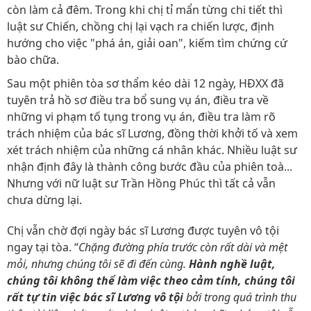
còn làm cả đêm. Trong khi chị tỉ mẩn từng chi tiết thì
luật sư Chiến, chồng chị lại vạch ra chiến lược, định
hướng cho việc "phá án, giải oan", kiếm tìm chứng cứ
bào chữa.
Sau một phiên tòa sơ thẩm kéo dài 12 ngày, HĐXX đã
tuyên trả hồ sơ điều tra bổ sung vụ án, điều tra về
những vi phạm tố tụng trong vụ án, điều tra làm rõ
trách nhiệm của bác sĩ Lương, đồng thời khởi tố và xem
xét trách nhiệm của những cá nhân khác. Nhiều luật sư
nhận định đây là thành công bước đầu của phiên toà...
Nhưng với nữ luật sư Trần Hồng Phúc thì tất cả vẫn
chưa dừng lại.
Chị vẫn chờ đợi ngày bác sĩ Lương được tuyên vô tội
ngay tại tòa. “
Chặng đường phía trước còn rất dài và mệt
mỏi, nhưng chúng tôi sẽ đi đến cùng.
Hành nghề luật,
chúng tôi không thể làm việc theo cảm tính, chúng tôi
rất tự tin việc bác sĩ Lương vô tội
bởi trong quá trình thu