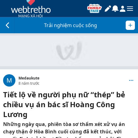
Trải nghiệm cuộc sống
Medaukute
M
8 năm trước
Tiết lộ về người phụ nữ “thép” bẻ
chiều vụ án bác sĩ Hoàng Công
Lương
Những ngày qua, phiên tòa sơ thẩm xét xử vụ án
chạy thận ở Hòa Bình cuối cùng đã kết thúc, với