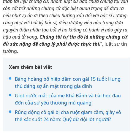
thập tài liệu chứng cứ, nhóm luật sư bào chữa chúng tôi vẫn
còn cất trữ những chứng cứ đặc biệt quan trọng để đưa ra
nếu như vụ án đi theo chiều hướng xấu đối với bác sĩ Lương
cũng như với bất kỳ bác sĩ, điều dưỡng viên nào trong đơn
nguyên thận nhân tạo bởi vì họ không có hành vi nào gây ra
hậu quả tử vong.
Chúng tôi tự tin đó là những chứng cứ
đủ sức nặng để công lý phải được thực thi
!
”, luật sư tin
tưởng.
Xem thêm bài viết
Bàng hoàng bố hiếp dâm con gái 15 tuổi: Hung
thủ đáng sợ ẩn mặt trong gia đình
Giọt nước mắt của mẹ Khá Bảnh và bài học đau
đớn của sự yêu thương mù quáng
Rúng động cô gái bị cha ruột giam cầm, giày vò
thể xác suốt 24 năm: Quỷ dữ đội lốt người?