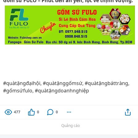
Gốm sứ FULO – Phúc đến an yên, lộc về thịnh vượng.
#quàtặngđạihội, #quàtặnggốmsứ, #quàtặngbáttràng,
#gốmsứfulo, #quàtặngdoanhnghiệp
477
0
0
Quảng cáo