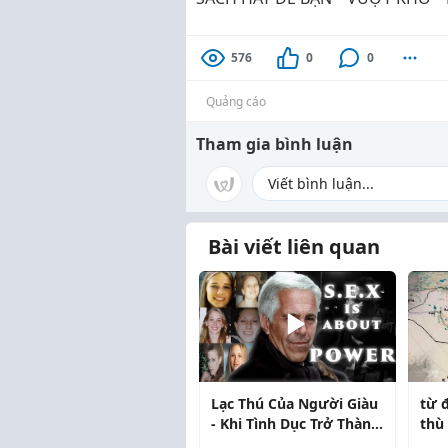
576
0
0
Quảng cáo
Tham gia bình luận
Bài viết liên quan
Lạc Thú Của Người Giàu
từ 
- Khi Tình Dục Trở Thành
thù
Đa Cấp