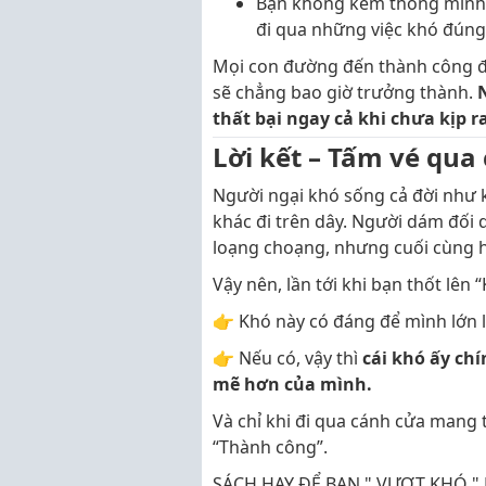
Bạn không kém thông minh h
đi qua những việc khó đúng
Mọi con đường đến thành công đều
sẽ chẳng bao giờ trưởng thành.
thất bại ngay cả khi chưa kịp ra
Lời kết – Tấm vé qua
Người ngại khó sống cả đời như 
khác đi trên dây. Người dám đối d
loạng choạng, nhưng cuối cùng họ
Vậy nên, lần tới khi bạn thốt lên “
👉 Khó này có đáng để mình lớn 
👉 Nếu có, vậy thì
cái khó ấy ch
mẽ hơn của mình.
Và chỉ khi đi qua cánh cửa mang 
“Thành công”.
SÁCH HAY ĐỂ BẠN " VƯỢT KHÓ " D