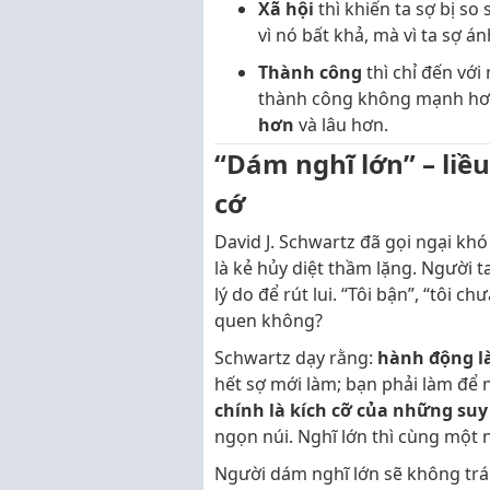
Xã hội
thì khiến ta sợ bị so
vì nó bất khả, mà vì ta sợ 
Thành công
thì chỉ đến với
thành công không mạnh hơn 
hơn
và lâu hơn.
“Dám nghĩ lớn” – liều
cớ
David J. Schwartz đã gọi ngại khó
là kẻ hủy diệt thầm lặng. Người t
lý do để rút lui. “Tôi bận”, “tôi 
quen không?
Schwartz dạy rằng:
hành động là
hết sợ mới làm; bạn phải làm để n
chính là kích cỡ của những suy
ngọn núi. Nghĩ lớn thì cùng một 
Người dám nghĩ lớn sẽ không trá