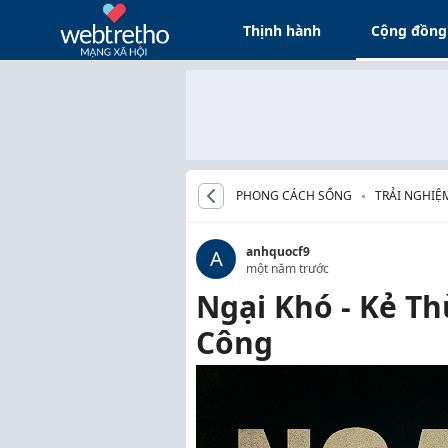
Thịnh hành
Cộng đồng
PHONG CÁCH SỐNG
TRẢI NGHIỆ
anhquocf9
A
một năm trước
Ngại Khó - Kẻ T
Công