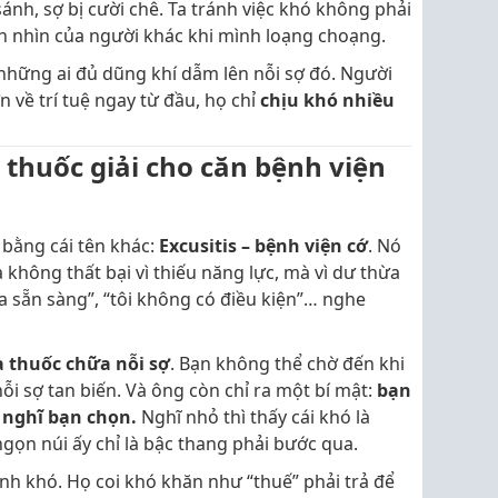
 sánh, sợ bị cười chê. Ta tránh việc khó không phải
ánh nhìn của người khác khi mình loạng choạng.
 những ai đủ dũng khí dẫm lên nỗi sợ đó. Người
về trí tuệ ngay từ đầu, họ chỉ
chịu khó nhiều
 thuốc giải cho căn bệnh viện
 bằng cái tên khác:
Excusitis – bệnh viện cớ
. Nó
a không thất bại vì thiếu năng lực, mà vì dư thừa
chưa sẵn sàng”, “tôi không có điều kiện”… nghe
 thuốc chữa nỗi sợ
. Bạn không thể chờ đến khi
ỗi sợ tan biến. Và ông còn chỉ ra một bí mật:
bạn
 nghĩ bạn chọn.
Nghĩ nhỏ thì thấy cái khó là
ngọn núi ấy chỉ là bậc thang phải bước qua.
nh khó. Họ coi khó khăn như “thuế” phải trả để