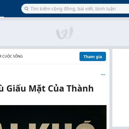
Tham gia
M CUỘC SỐNG
hù Giấu Mặt Của Thành