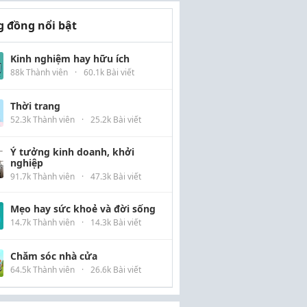
 đồng nổi bật
Kinh nghiệm hay hữu ích
88k Thành viên
·
60.1k Bài viết
Thời trang
52.3k Thành viên
·
25.2k Bài viết
Ý tưởng kinh doanh, khởi
nghiệp
91.7k Thành viên
·
47.3k Bài viết
Mẹo hay sức khoẻ và đời sống
14.7k Thành viên
·
14.3k Bài viết
Chăm sóc nhà cửa
64.5k Thành viên
·
26.6k Bài viết