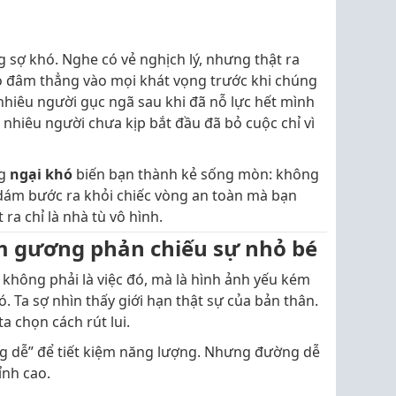
 sợ khó. Nghe có vẻ nghịch lý, nhưng thật ra
áo đâm thẳng vào mọi khát vọng trước khi chúng
 nhiêu người gục ngã sau khi đã nỗ lực hết mình
 nhiêu người chưa kịp bắt đầu đã bỏ cuộc chỉ vì
ng
ngại khó
biến bạn thành kẻ sống mòn: không
dám bước ra khỏi chiếc vòng an toàn mà bạn
ra chỉ là nhà tù vô hình.
ấm gương phản chiếu sự nhỏ bé
sợ không phải là việc đó, mà là hình ảnh yếu kém
. Ta sợ nhìn thấy giới hạn thật sự của bản thân.
a chọn cách rút lui.
ng dễ” để tiết kiệm năng lượng. Nhưng đường dễ
ỉnh cao.