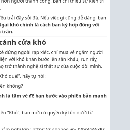
ơn người thành công. Bạn chỉ thiếu sự kiên trì
.
 trải đầy sỏi đá. Nếu việc gì cũng dễ dàng, bạn
Ngại khó chính là cách bạn ký hợp đồng với
 trận.
 cánh cửa khó
kẻ đứng ngoài rạp xiếc, chỉ mua vé ngắm người
iện với khó khăn bước lên sân khấu, run rẩy,
 trở thành nghệ sĩ thật sự của cuộc đời mình.
Khó quá!”, hãy tự hỏi:
lên không?
ính là tấm vé để bạn bước vào phiên bản mạnh
tên “Khó”, bạn mới có quyền ký tên dưới từ
ám nghĩ lớn : https://s.shopee.vn/2VhpVxWxKs