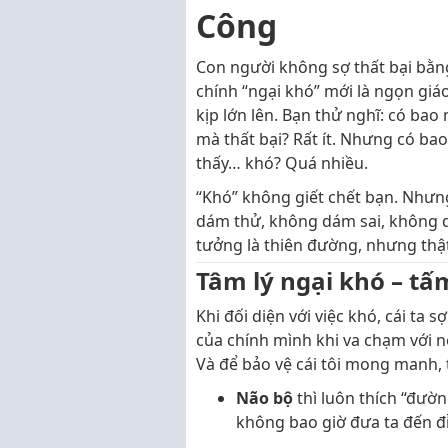
Công
Con người không sợ thất bại bằng
chính “ngại khó” mới là ngọn gi
kịp lớn lên. Bạn thử nghĩ: có bao
mà thất bại? Rất ít. Nhưng có bao
thấy… khó? Quá nhiều.
“Khó” không giết chết bạn. Như
dám thử, không dám sai, không 
tưởng là thiên đường, nhưng thật 
Tâm lý ngại khó – t
Khi đối diện với việc khó, cái ta 
của chính mình khi va chạm với nó
Và để bảo vệ cái tôi mong manh, t
Não bộ
thì luôn thích “đườ
không bao giờ đưa ta đến đ