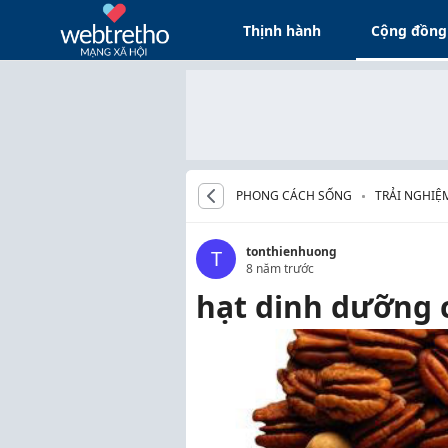
Thịnh hành
Cộng đồng
PHONG CÁCH SỐNG
TRẢI NGHIỆ
tonthienhuong
T
8 năm trước
hạt dinh dưỡng 