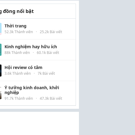
 đồng nổi bật
Thời trang
52.3k Thành viên
·
25.2k Bài viết
Kinh nghiệm hay hữu ích
88k Thành viên
·
60.1k Bài viết
Hội review có tâm
3.6k Thành viên
·
7k Bài viết
Ý tưởng kinh doanh, khởi
nghiệp
91.7k Thành viên
·
47.3k Bài viết