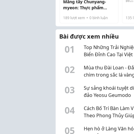
Phú
Măng tây Chunyang-
khô
myeon: Thực phẩm
khẳ
sạch, giàu dinh dưỡng
189
lượt xem
0
bình luận
135
l
mãn
lịch
năm 
Bài được xem nhiều
0
1
Top Những Trải Nghi
Biển Đỉnh Cao Tại Việ
0
2
Mùa thu Đài Loan - Đ
chìm trong sắc lá vàn
lãng mạn
0
3
Sự sảng khoái tuyệt di
đảo Yeosu Geumodo
0
4
Cách Bố Trí Bàn Làm V
Theo Phong Thủy Giú
Công Việc Hanh Thôn
0
5
Hẹn hò ở Làng Văn hó
Giảm Căng Thẳng