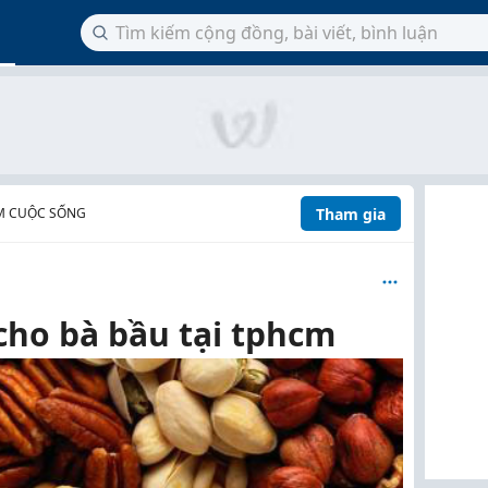
Tham gia
M CUỘC SỐNG
cho bà bầu tại tphcm