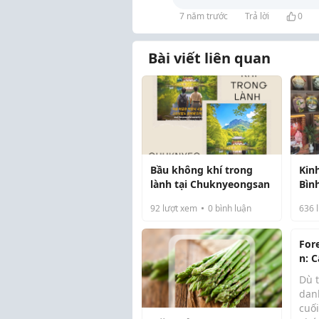
7 năm trước
Trả lời
0
Bài viết liên quan
Bầu không khí trong
Kin
lành tại Chuknyeongsan
Bìn
Lượ
92
lượt xem
0
bình luận
636
l
For
n: 
cho
Dù 
thư
danh
Quố
cuố