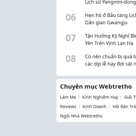
Lịch sử Yangnim-dong
0
6
Hẹn hò ở Bảo tàng Lịc
Dân gian Gwangju
0
7
Tận Hưởng Kỳ Nghỉ Bì
Yên Trên Vịnh Lan Hạ
0
8
Có nên chuẩn bị quà 
các dịp lễ hay đợi sát 
mới mua?
Chuyên mục Webtretho
Làm Mẹ
Kinh Nghiệm Hay
Giải 
Reviews
Kinh Doanh
Hội Bàn Tr
Ngôi Nhà Webtretho