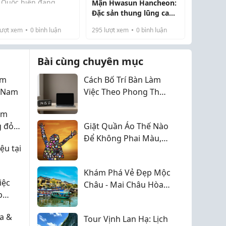
 Quốc hiện đang
Mận Hwasun Hancheon:
ng ngừng thay đổi và
Đặc sản thung lũng cao
ng định sức hút
giàu dinh dưỡng
ượt xem
0
bình luận
295
lượt xem
0
bình luận
h liệt trên bản đồ du
 thế giới. Bước sang
2026, nơi đây hứa ...
Bài cùng chuyên mục
ệm
Cách Bố Trí Bàn Làm
t Nam
Việc Theo Phong Thủy
Giúp Công Việc Hanh
ắm
Thông, Giảm Căng
g đỏ
Giặt Quần Áo Thế Nào
Thẳng
Để Không Phai Màu,
ệu tại
Không Bai Xù Sợi Vải?
Khám Phá Vẻ Đẹp Mộc
iệc
Châu - Mai Châu Hòa
p
Bình Đẹp Quên Lối Về
g,
a &
Tour Vịnh Lan Hạ: Lịch