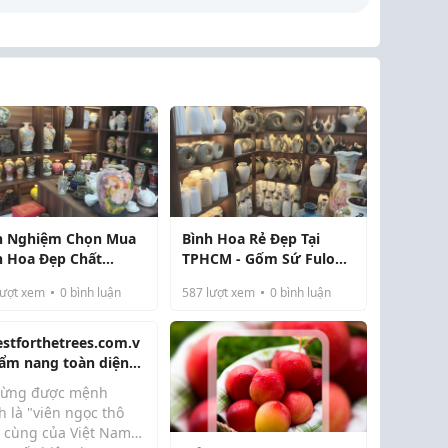
h Nghiệm Chọn Mua
Bình Hoa Rẻ Đẹp Tại
h Hoa Đẹp Chất
TPHCM - Gốm Sứ Fulo
ng Tại TpHCM
Bình Hoa Trang Trí
ượt xem
0
bình luận
587
lượt xem
0
bình luận
estforthetrees.com.v
Cẩm nang toàn diện
 chuyến nghỉ dưỡng
từng được mệnh
ợng lưu tại đảo Phú
 là "viên ngọc thô
c
i cùng của Việt Nam",