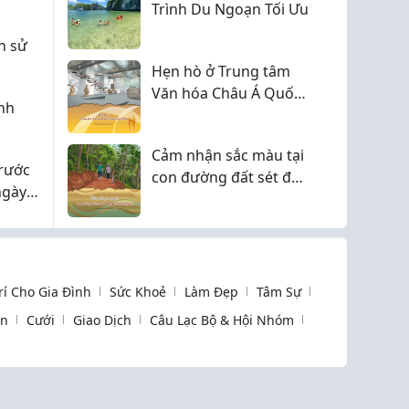
Trình Du Ngoạn Tối Ưu
h sử
Hẹn hò ở Trung tâm
Văn hóa Châu Á Quốc
nh
gia (ACC)
Cảm nhận sắc màu tại
trước
con đường đất sét đỏ
ngày
Mokpo Chodangsan
Trí Cho Gia Đình
Sức Khoẻ
Làm Đẹp
Tâm Sự
òn
Cưới
Giao Dịch
Câu Lạc Bộ & Hội Nhóm