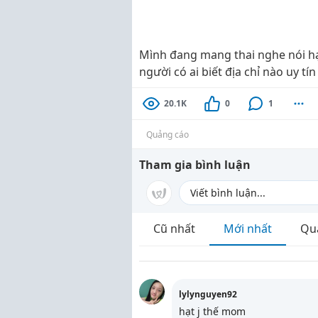
Mình đang mang thai nghe nói hạt
người có ai biết địa chỉ nào uy t
20.1K
0
1
Quảng cáo
Tham gia bình luận
Cũ nhất
Mới nhất
Qu
lylynguyen92
hạt j thế mom