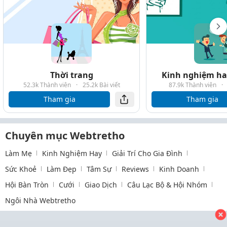
Thời trang
Kinh nghiệm hay
52.3k Thành viên
·
25.2k Bài viết
87.9k Thành viên
·
Tham gia
Tham gia
Chuyên mục Webtretho
Làm Mẹ
Kinh Nghiệm Hay
Giải Trí Cho Gia Đình
Sức Khoẻ
Làm Đẹp
Tâm Sự
Reviews
Kinh Doanh
Hội Bàn Tròn
Cưới
Giao Dịch
Câu Lạc Bộ & Hội Nhóm
Ngôi Nhà Webtretho