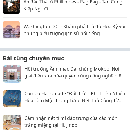
Ăn Rác Thải ở Phillipines - Pag Pag - Tận Cùng
Kiếp Người
Washington D.C. - Khám phá thủ đô Hoa Kỳ với
những biểu tượng lịch sử nổi tiếng
Bài cùng chuyên mục
Hội trường Âm nhạc Đại chúng Mokpo. Nơi
giai điệu xưa hòa quyện cùng công nghệ hiện
đại
Combo Handmade "Đất Trời": Khi Thiên Nhiên
Hòa Làm Một Trong Từng Nét Thủ Công Từ
Sophiebeauty
Cảm nhận nét tỉ mỉ đặc trưng của các món
tráng miệng tại Hi, Jindo