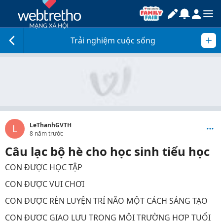
Trải nghiệm cuộc sống
LeThanhGVTH
L
8 năm trước
Câu lạc bộ hè cho học sinh tiểu học
CON ĐƯỢC HỌC TẬP
CON ĐƯỢC VUI CHƠI
CON ĐƯỢC RÈN LUYỆN TRÍ NÃO MỘT CÁCH SÁNG TẠO
CON ĐƯỢC GIAO LƯU TRONG MÔI TRƯỜNG HỢP TUỔI