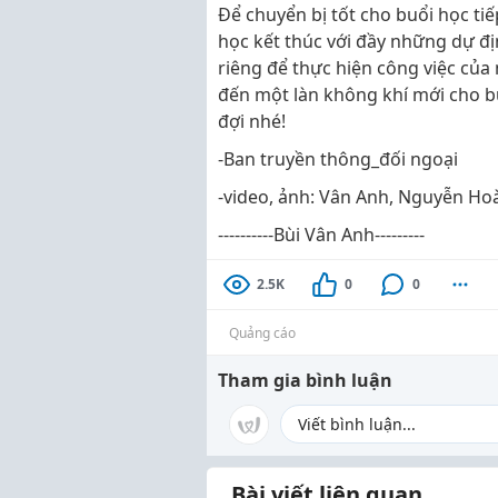
Để chuyển bị tốt cho buổi học ti
học kết thúc với đầy những dự đị
riêng để thực hiện công việc của
đến một làn không khí mới cho b
đợi nhé!
-Ban truyền thông_đối ngoại
-video, ảnh: Vân Anh, Nguyễn Ho
----------Bùi Vân Anh---------
2.5K
0
0
Quảng cáo
Tham gia bình luận
Bài viết liên quan