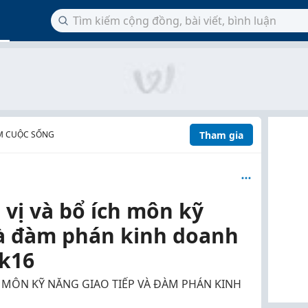
Tham gia
M CUỘC SỐNG
 vị và bổ ích môn kỹ
và đàm phán kinh doanh
dk16
H MÔN KỸ NĂNG GIAO TIẾP VÀ ĐÀM PHÁN KINH