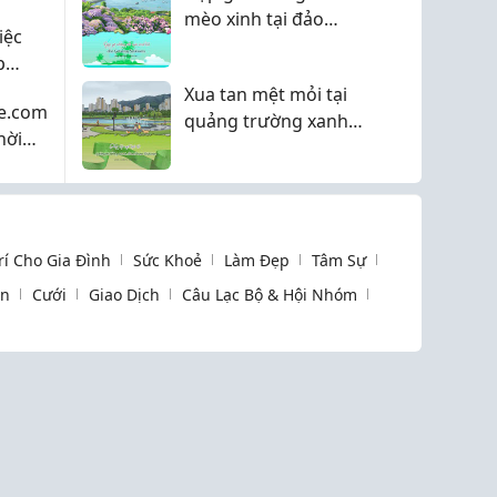
 sử
mèo xinh tại đảo
iệc
Goheung Ssukseom
p
g,
Xua tan mệt mỏi tại
e.com
quảng trường xanh
hời
Suncheon Ocheon
ất Cả
hía
Trí Cho Gia Đình
Sức Khoẻ
Làm Đẹp
Tâm Sự
òn
Cưới
Giao Dịch
Câu Lạc Bộ & Hội Nhóm