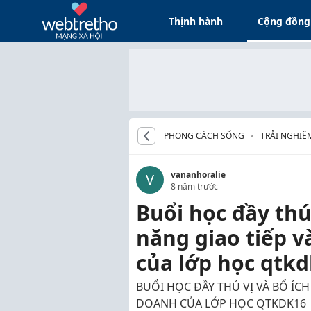
Thịnh hành
Cộng đồng
PHONG CÁCH SỐNG
TRẢI NGHIỆ
vananhoralie
V
8 năm trước
Buổi học đầy thú
năng giao tiếp 
của lớp học qtk
BUỔI HỌC ĐẦY THÚ VỊ VÀ BỔ ÍC
DOANH CỦA LỚP HỌC QTKDK16