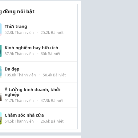
 đồng nổi bật
Thời trang
52.3k Thành viên
·
25.2k Bài viết
Kinh nghiệm hay hữu ích
87.9k Thành viên
·
60k Bài viết
Da đẹp
105.8k Thành viên
·
50.4k Bài viết
Ý tưởng kinh doanh, khởi
nghiệp
91.7k Thành viên
·
47.3k Bài viết
Chăm sóc nhà cửa
64.5k Thành viên
·
26.6k Bài viết