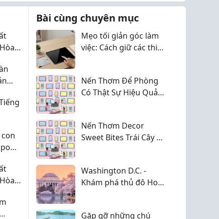
hoặc cách bố trí bàn làm
Bài cùng chuyên mục
việc khôn...
ất
Mẹo tối giản góc làm
 Hòa
việc: Cách giữ các thiết
Nét
bị điện tử luôn sáng
àn
eauty
bóng như mới
ản
Nến Thơm Để Phòng
an
Có Thật Sự Hiệu Quả?
Tiếng
Những Điều Bạn Nên
Biết Trước Khi Mua
Nến Thơm Decor
Chuyện Của Nến
 con
Sweet Bites Trái Cây &
kpo
Bánh Quy - Giảm 10%
ất
Washington D.C. -
 Hòa
Khám phá thủ đô Hoa
Nét
Kỳ với những biểu
ám
eauty
tượng lịch sử nổi tiếng
Gặp gỡ những chú