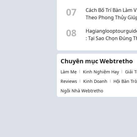
những biểu tượng lịch
0
7
Cách Bố Trí Bàn Làm V
nổi tiếng
Theo Phong Thủy Giú
Công Việc Hanh Thôn
0
8
Hagianglooptourguid
Giảm Căng Thẳng
: Tại Sao Chọn Đúng T
Điểm Lại Quyết Định T
Ở Vùng Biên Cương P
Chuyên mục Webtretho
Bắc?
Làm Mẹ
Kinh Nghiệm Hay
Giải 
Reviews
Kinh Doanh
Hội Bàn Tr
Ngôi Nhà Webtretho