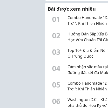
nghiệp THPT ...
Bài được xem nhiều
0
1
Combo Handmade "Đ
Trời": Khi Thiên Nhiên
Làm Một Trong Từng 
0
2
Hướng Dẫn Sắp Xếp B
Thủ Công Từ Sophieb
Học Vừa Chuẩn Tối Gi
Vừa Bảo Vệ Thị Lực B
0
3
Top 10+ Địa Điểm Nổi 
Đêm
Ở Trung Quốc
0
4
Cảm nhận sắc màu tại
đường đất sét đỏ Mo
Chodangsan
0
5
Combo Handmade "Đ
Trời": Khi Thiên Nhiên
Làm Một Trong Từng 
0
6
Washington D.C. - Kh
Thủ Công Từ Sophieb
phá thủ đô Hoa Kỳ với