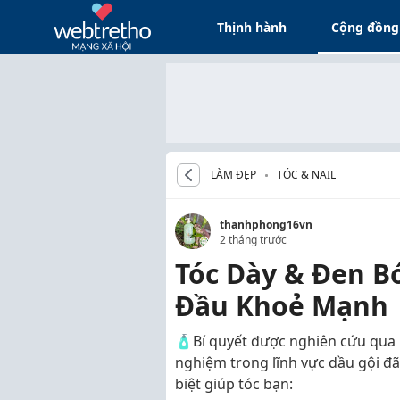
Thịnh hành
Cộng đồng
LÀM ĐẸP
TÓC & NAIL
thanhphong16vn
2 tháng trước
Tóc Dày & Đen Bó
Đầu Khoẻ Mạnh
🧴Bí quyết được nghiên cứu qua 
nghiệm trong lĩnh vực dầu gội đã
biệt giúp tóc bạn: