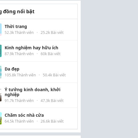
 đồng nổi bật
Thời trang
52.3k Thành viên
·
25.2k Bài viết
Kinh nghiệm hay hữu ích
87.9k Thành viên
·
60k Bài viết
Da đẹp
105.8k Thành viên
·
50.4k Bài viết
Ý tưởng kinh doanh, khởi
nghiệp
91.7k Thành viên
·
47.3k Bài viết
Chăm sóc nhà cửa
64.5k Thành viên
·
26.6k Bài viết