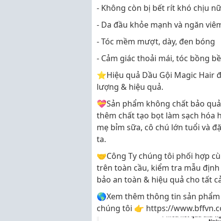
- Không còn bị bết rít khó chịu n
- Da đầu khỏe mạnh và ngăn viê
- Tóc mềm mượt, dày, đen bóng
- Cảm giác thoải mái, tóc bồng b
⭐️Hiệu quả Dầu Gội Magic Hair đ
lượng & hiệu quả.
💝Sản phẩm không chất bảo quản 
thêm chất tạo bọt làm sạch hóa 
mẹ bỉm sữa, cô chú lớn tuổi và đặ
ta.
🤝Công Ty chúng tôi phối hợp c
trên toàn cầu, kiểm tra mẫu định
bảo an toàn & hiệu quả cho tất c
🌎Xem thêm thông tin sản phẩm 
chúng tôi 👉 https://www.bffvn.