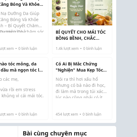
Căng Bóng Và Khỏe
h - Bí Quyết Chăm
 Nạ Dưỡng Da Giúp
 Da Hiệu Quả
Căng Bóng Và Khỏe
h – Bí Quyết Chăm
 Da Hiệu Quả
ng quy trình chăm sóc
BÍ QUYẾT CHO MÁI TÓC
iện đại, mặt nạ
BỒNG BỀNH, CHẮC
ng da là một trong
KHỎE TỪ GỐC ĐẾN
ượt xem
0
bình luận
1.4k
lượt xem
0
bình luận
ng sản phẩm không
NGỌN CÙNG DẦU GỘI
 thiếu giúp cung cấp
MAGIC HAIR CỦA BFFVN!
ng chất...
nào tóc mỏng, da
Có Ai Bị Mắc Chứng
 dầu mà ngọn tóc lại
"Nghiện" Mua Kẹp Tóc
 xơ thì bơi hết vào
Và Dây Buộc Tóc Giống
o các mẹ,
Nói ra thì hơi xấu hổ
ạ!
Tui Không?
nhưng có bà nào đi học,
vừa rồi em stress
đi làm mà trong túi xách
 khủng vì cái mái tóc.
lúc nào cũng phải có ít
ội đầu xong là tóc
nhất 2 cái kẹp càng cua,
g thành từng búi tắc
thêm vài ba chiếc
cống, đã thế da đầu
ượt xem
0
bình luận
454
lượt xem
0
bình luận
scrunchies đủ màu
nhanh bết (sáng gội
không ạ? Thậm chí trên
ều đã bóng dầu) mà
cổ tay tui lúc nào cũ...
Bài cùng chuyên mục
 tóc lại khô xơ như...