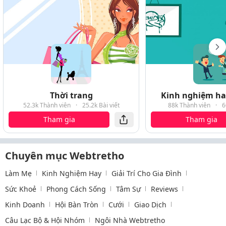
Thời trang
Kinh nghiệm hay
52.3k Thành viên
·
25.2k Bài viết
88k Thành viên
·
6
Tham gia
Tham gia
Chuyên mục Webtretho
Làm Mẹ
Kinh Nghiệm Hay
Giải Trí Cho Gia Đình
Sức Khoẻ
Phong Cách Sống
Tâm Sự
Reviews
Kinh Doanh
Hội Bàn Tròn
Cưới
Giao Dịch
Câu Lạc Bộ & Hội Nhóm
Ngôi Nhà Webtretho