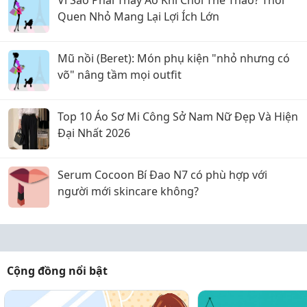
Vì Sao Phải Thay Áo Khi Chơi Thể Thao? Thói
Quen Nhỏ Mang Lại Lợi Ích Lớn
Mũ nồi (Beret): Món phụ kiện "nhỏ nhưng có
võ" nâng tầm mọi outfit
Top 10 Áo Sơ Mi Công Sở Nam Nữ Đẹp Và Hiện
Đại Nhất 2026
Serum Cocoon Bí Đao N7 có phù hợp với
người mới skincare không?
Cộng đồng nổi bật