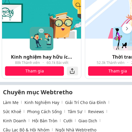
Kinh nghiệm hay hữu íc...
Thời tr
88k Thành viên
·
60.1k Bài viết
52.3k Thành viên
·
Tham gia
Tham gia
Chuyên mục Webtretho
Làm Mẹ
Kinh Nghiệm Hay
Giải Trí Cho Gia Đình
Sức Khoẻ
Phong Cách Sống
Tâm Sự
Reviews
Kinh Doanh
Hội Bàn Tròn
Cưới
Giao Dịch
Câu Lạc Bộ & Hội Nhóm
Ngôi Nhà Webtretho