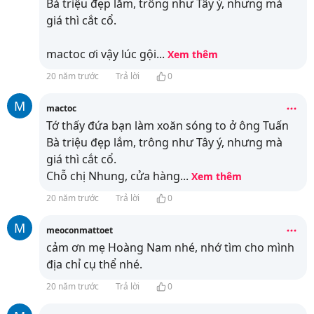
Bà triệu đẹp lắm, trông như Tây ý, nhưng mà
giá thì cắt cổ.
mactoc ơi vậy lúc gội
...
Xem thêm
20 năm trước
Trả lời
0
M
mactoc
Tớ thấy đứa bạn làm xoăn sóng to ở ông Tuấn
Bà triệu đẹp lắm, trông như Tây ý, nhưng mà
giá thì cắt cổ.
Chỗ chị Nhung, cửa hàng
...
Xem thêm
20 năm trước
Trả lời
0
M
meoconmattoet
cảm ơn mẹ Hoàng Nam nhé, nhớ tìm cho mình
địa chỉ cụ thể nhé.
20 năm trước
Trả lời
0