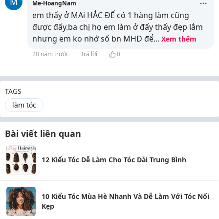
M
Me-HoangNam
em thấy ở MAi HẮC ĐẾ có 1 hàng làm cũng
được đấy.ba chị họ em làm ở đấy thấy đẹp lắm
nhưng em ko nhớ số bn MHD để
...
Xem thêm
20 năm trước
Trả lời
0
TAGS
làm tóc
Bài viết liên quan
12 Kiểu Tóc Dễ Làm Cho Tóc Dài Trung Bình
10 Kiểu Tóc Mùa Hè Nhanh Và Dễ Làm Với Tóc Nối
Kẹp