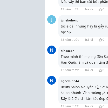
Nếu vậy thì bạn cắt bớt phần
13 năm trước
Trả lời
0
J
junehuhong
tóc e dài nhưng hay bị gẫy r
hjx hjx
13 năm trước
Trả lời
0
N
nina8687
Theo mình thì mọi ng đến Sal
Hàn Quốc làm và quan tâm đ
13 năm trước
Trả lời
0
N
ngocminh44
Beuty Salon Nguyễn Kỳ, 121
Salon Khánh-Vĩnh Hoàng ,21
Đây là 2 địa chỉ làm tóc đẹp 
13 năm trước
Trả lời
0