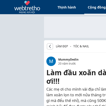
Thịnh hành
Cộng đồng
LÀM ĐẸP
TÓC & NAIL
MummyDedin
M
20 năm trước
Làm đầu xoăn dài
ơi!!!
Các mẹ ơi cho mình vài địa chỉ l
làm xoăn lọn to mới nửa tháng tr
gì mà đểu thế nhỉ), mà cũng 500K