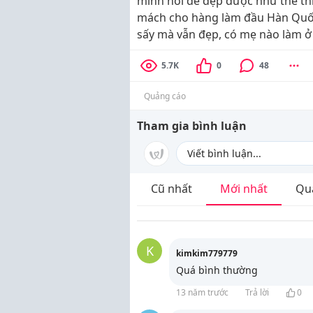
minh hỏi để đẹp được như thế th
mách cho hàng làm đầu Hàn Quố
sấy mà vẫn đẹp, có mẹ nào làm ở 
5.7K
0
48
Quảng cáo
Tham gia bình luận
Cũ nhất
Mới nhất
Qu
K
kimkim779779
Quá bình thường
13 năm trước
Trả lời
0