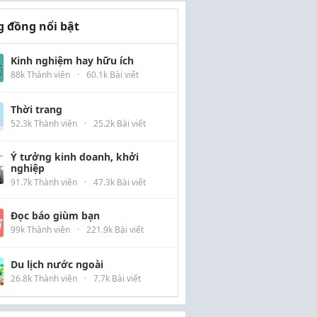
 đồng nổi bật
Kinh nghiệm hay hữu ích
88k Thành viên
·
60.1k Bài viết
Thời trang
52.3k Thành viên
·
25.2k Bài viết
Ý tưởng kinh doanh, khởi
nghiệp
91.7k Thành viên
·
47.3k Bài viết
Đọc báo giùm bạn
99k Thành viên
·
221.9k Bài viết
Du lịch nước ngoài
26.8k Thành viên
·
7.7k Bài viết