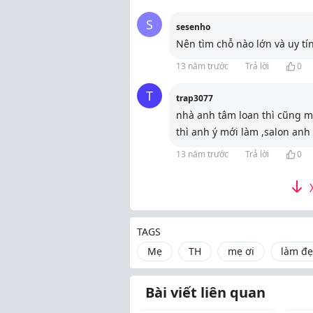
S
sesenho
Nên tìm chỗ nào lớn và uy tín
13 năm trước
Trả lời
0
T
trap3077
nhà anh tâm loan thì cũng mấ
thì anh ý mới làm ,salon anh
13 năm trước
Trả lời
0
TAGS
Mẹ
TH
mẹ ơi
làm đ
Bài viết liên quan