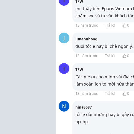
T
TFW
em thấy bên Eparis Vietnam l
chăm sóc và tư vấn khách tận
13 năm trước
Trả lời
0
J
junehuhong
đuôi tóc e hay bị chẻ ngọn ý, 
13 năm trước
Trả lời
0
T
TFW
Các mẹ ơi cho mình vài địa c
làm xoăn lọn to mới nửa thá
13 năm trước
Trả lời
0
N
nina8687
tóc e dài nhưng hay bị gẫy r
hjx hjx