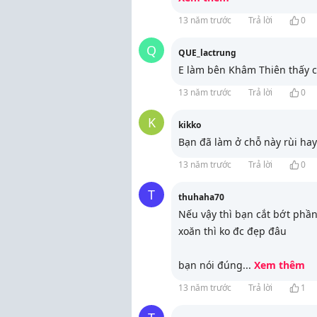
13 năm trước
Trả lời
0
Q
QUE_lactrung
E làm bên Khâm Thiên thấy c
13 năm trước
Trả lời
0
K
kikko
Bạn đã làm ở chỗ này rùi hay
13 năm trước
Trả lời
0
T
thuhaha70
Nếu vậy thì bạn cắt bớt phần
xoăn thì ko đc đẹp đâu
bạn nói đúng
...
Xem thêm
13 năm trước
Trả lời
1