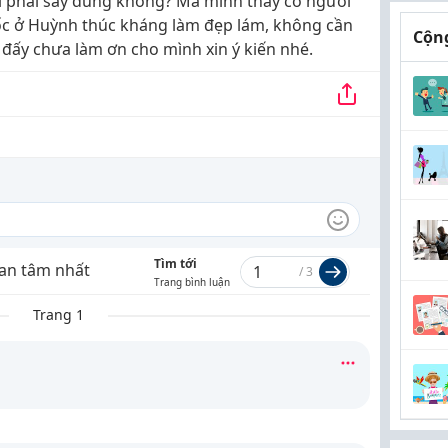
ì phải sấy đúng không? Mà mình thấy có người
c ở Huỳnh thúc kháng làm đẹp lám, không cần
Cộng
đấy chưa làm ơn cho mình xin ý kiến nhé.
Tìm tới
an tâm nhất
/
3
Trang bình luận
Trang 1