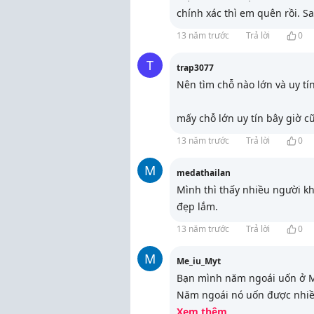
chính xác thì em quên rồi. S
13 năm trước
Trả lời
0
T
trap3077
Nên tìm chỗ nào lớn và uy tín
mấy chỗ lớn uy tín bây giờ c
13 năm trước
Trả lời
0
M
medathailan
Mình thì thấy nhiều người k
đẹp lắm.
13 năm trước
Trả lời
0
M
Me_iu_Myt
Bạn mình năm ngoái uốn ở M
Năm ngoái nó uốn được nhi
Xem thêm