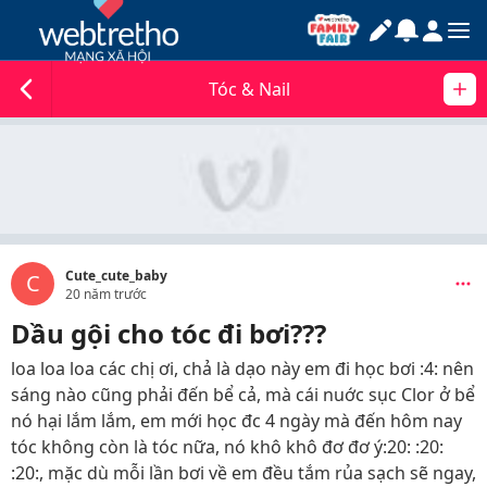
Tóc & Nail
Cute_cute_baby
C
20 năm trước
Dầu gội cho tóc đi bơi???
loa loa loa các chị ơi, chả là dạo này em đi học bơi :4: nên
sáng nào cũng phải đến bể cả, mà cái nuớc sục Clor ở bể
nó hại lắm lắm, em mới học đc 4 ngày mà đến hôm nay
tóc không còn là tóc nữa, nó khô khô đơ đơ ý:20: :20:
:20:, mặc dù mỗi lần bơi về em đều tắm rủa sạch sẽ ngay,