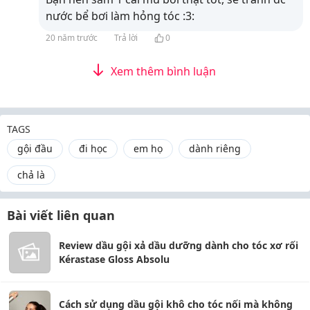
nước bể bơi làm hỏng tóc :3:
20 năm trước
Trả lời
0
Xem thêm bình luận
TAGS
gội đầu
đi học
em họ
dành riêng
chả là
Bài viết liên quan
Review dầu gội xả dầu dưỡng dành cho tóc xơ rối
Kérastase Gloss Absolu
Cách sử dụng dầu gội khô cho tóc nối mà không