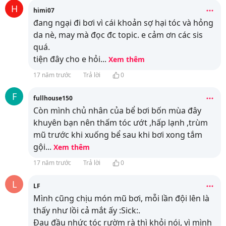
H
himi07
đang ngại đi bơi vì cái khoản sợ hại tóc và hỏng
da nè, may mà đọc đc topic. e cảm ơn các sis
quá.
tiện đây cho e hỏi
...
Xem thêm
17 năm trước
Trả lời
0
F
fullhouse150
Còn mình chủ nhân của bể bơi bốn mùa đây
khuyên bạn nên thấm tóc ướt ,hấp lạnh ,trùm
mũ trước khi xuống bể sau khi bơi xong tắm
gội
...
Xem thêm
17 năm trước
Trả lời
0
L
LF
Mình cũng chịu món mũ bơi, mỗi lần đội lên là
thấy như lồi cả mắt ấy :Sick:.
Đau đầu nhức tóc rườm rà thì khỏi nói, vì mình