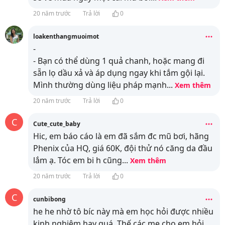
20 năm trước
Trả lời
0
loakenthangmuoimot
-
- Bạn có thể dùng 1 quả chanh, hoặc mang đi
sẵn lọ dầu xả và áp dụng ngay khi tắm gội lại.
Mình thường dùng liệu pháp mạnh
...
Xem thêm
20 năm trước
Trả lời
0
C
Cute_cute_baby
Hic, em báo cáo là em đã sắm đc mũ bơi, hãng
Phenix của HQ, giá 60K, đội thử nó căng da đầu
lắm ạ. Tóc em bi h cũng
...
Xem thêm
20 năm trước
Trả lời
0
C
cunbibong
he he nhờ tô bíc này mà em học hỏi được nhiều
kinh nghiệm hay quá. Thế các mẹ cho em hỏi