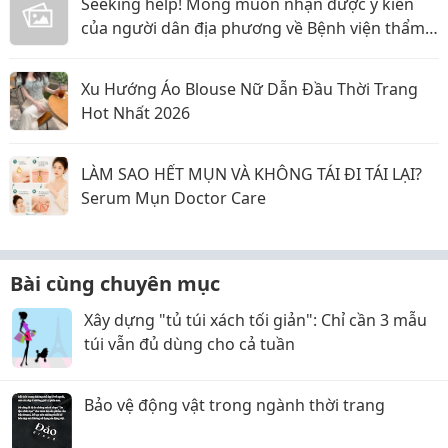
Seeking help! Mong muốn nhận được ý kiến
của người dân địa phương về Bệnh viện thẩm
mỹ Gangwhoo và bác sĩ Lê Ngọc Tuấn Anh
Xu Hướng Áo Blouse Nữ Dẫn Đầu Thời Trang
Hot Nhất 2026
LÀM SAO HẾT MỤN VÀ KHÔNG TÁI ĐI TÁI LẠI?
Serum Mụn Doctor Care
Bài cùng chuyên mục
Xây dựng "tủ túi xách tối giản": Chỉ cần 3 mẫu
túi vẫn đủ dùng cho cả tuần
Bảo vệ động vật trong ngành thời trang