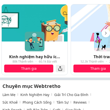
Kinh nghiệm hay hữu íc...
Thời tr
88k Thành viên
·
60.1k Bài viết
52.3k Thành viên
·
Tham gia
Tham gia
Chuyên mục Webtretho
Làm Mẹ
Kinh Nghiệm Hay
Giải Trí Cho Gia Đình
Sức Khoẻ
Phong Cách Sống
Tâm Sự
Reviews
Kinh Doanh
Hội Bàn Tròn
Cưới
Giao Dịch