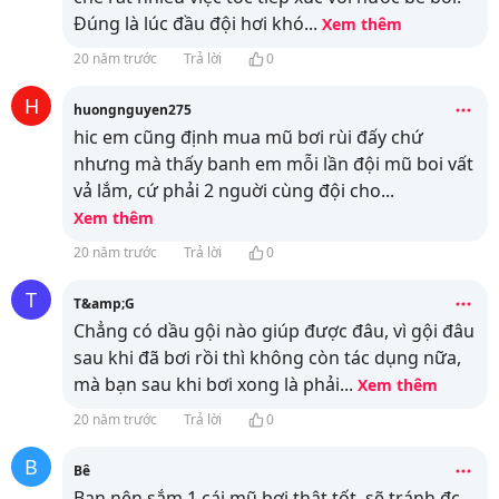
Đúng là lúc đầu đội hơi khó
...
Xem thêm
20 năm trước
Trả lời
0
H
huongnguyen275
hic em cũng định mua mũ bơi rùi đấy chứ
nhưng mà thấy banh em mỗi lần đội mũ boi vất
vả lắm, cứ phải 2 nguời cùng đội cho
...
Xem thêm
20 năm trước
Trả lời
0
T
T&amp;G
Chẳng có dầu gội nào giúp được đâu, vì gội đâu
sau khi đã bơi rồi thì không còn tác dụng nữa,
mà bạn sau khi bơi xong là phải
...
Xem thêm
20 năm trước
Trả lời
0
B
Bê
Bạn nên sắm 1 cái mũ bơi thật tốt, sẽ tránh đc