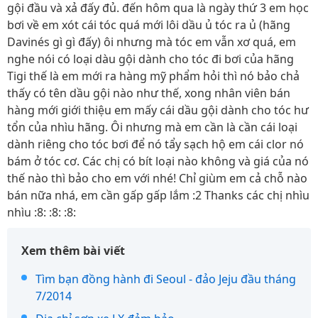
gội đầu và xả đấy đủ. đến hôm qua là ngày thứ 3 em học
bơi về em xót cái tóc quá mới lôi dầu ủ tóc ra ủ (hãng
Davinés gì gì đấy) ôi nhưng mà tóc em vẫn xơ quá, em
nghe nói có loại dàu gội dành cho tóc đi bơi của hãng
Tigi thế là em mới ra hàng mỹ phẩm hỏi thì nó bảo chả
thấy có tên dầu gội nào như thế, xong nhân viên bán
hàng mới giới thiệu em mấy cái dầu gội dành cho tóc hư
tổn của nhìu hãng. Ôi nhưng mà em cần là cần cái loại
dành riêng cho tóc bơi để nó tẩy sạch hộ em cái clor nó
bám ở tóc cơ. Các chị có bít loại nào không và giá của nó
thế nào thì bảo cho em với nhé! Chỉ giùm em cả chỗ nào
bán nữa nhá, em cần gấp gấp lắm :2 Thanks các chị nhìu
nhìu :8: :8: :8:
Xem thêm bài viết
Tìm bạn đồng hành đi Seoul - đảo Jeju đầu tháng
7/2014