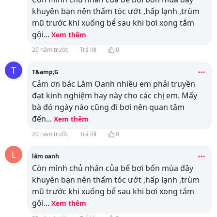
khuyên bạn nên thấm tóc ướt ,hấp lạnh ,trùm
mũ trước khi xuống bể sau khi bơi xong tắm
gội
...
Xem thêm
20 năm trước
Trả lời
0
T
T&amp;G
Cảm ơn bác Lâm Oanh nhiều em phải truyền
đạt kinh nghiệm hay này cho các chị em. Mấy
bà đó ngày nào cũng đi bơi nên quan tâm
đến
...
Xem thêm
20 năm trước
Trả lời
0
L
lâm oanh
Còn mình chủ nhân của bể bơi bốn mùa đây
khuyên bạn nên thấm tóc ướt ,hấp lạnh ,trùm
mũ trước khi xuống bể sau khi bơi xong tắm
gội
...
Xem thêm