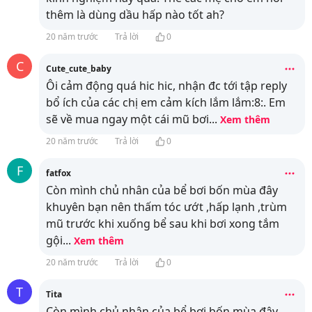
thêm là dùng dầu hấp nào tốt ah?
20 năm trước
Trả lời
0
C
Cute_cute_baby
Ôi cảm động quá hic hic, nhận đc tới tập reply
bổ ích của các chị em cảm kích lắm lắm:8:. Em
sẽ về mua ngay một cái mũ bơi
...
Xem thêm
20 năm trước
Trả lời
0
F
fatfox
Còn mình chủ nhân của bể bơi bốn mùa đây
khuyên bạn nên thấm tóc ướt ,hấp lạnh ,trùm
mũ trước khi xuống bể sau khi bơi xong tắm
gội
...
Xem thêm
20 năm trước
Trả lời
0
T
Tita
Còn mình chủ nhân của bể bơi bốn mùa đây