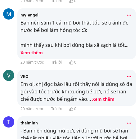
20 năm trước
Trả lời
0
M
my_angel
Bạn nên sắm 1 cái mũ bơi thật tốt, sẽ tránh đc
nước bể bơi làm hỏng tóc :3:
mình thấy sau khi bơi dùng bia xă sạch là tốt
...
Xem thêm
20 năm trước
Trả lời
0
V
VKO
Em ơi, chị đọc báo lâu rồi thấy nói là dùng sô đa
gội vào tóc trước khi xuống bể bơi, nó sẽ hạn
chế được nước bể ngấm vào
...
Xem thêm
20 năm trước
Trả lời
0
T
thaiminh
- Bạn nên dùng mũ bơi, vì dùng mũ bơi sẽ hạn
chế rất nhiều việc tóc tiếp xúc với nước bể bơi.