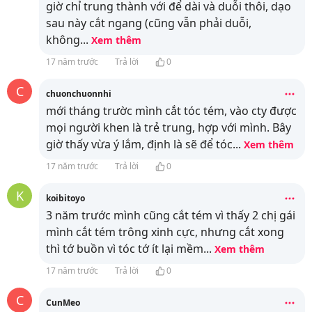
giờ chỉ trung thành với để dài và duỗi thôi, dạo
sau này cắt ngang (cũng vẫn phải duỗi,
không
...
Xem thêm
17 năm trước
Trả lời
0
C
chuonchuonnhi
mới tháng trườc mình cắt tóc tém, vào cty được
mọi người khen là trẻ trung, hợp với mình. Bây
giờ thấy vừa ý lắm, định là sẽ để tóc
...
Xem thêm
17 năm trước
Trả lời
0
K
koibitoyo
3 năm trước mình cũng cắt tém vì thấy 2 chị gái
mình cắt tém trông xinh cực, nhưng cắt xong
thì tớ buồn vì tóc tớ ít lại mềm
...
Xem thêm
17 năm trước
Trả lời
0
C
CunMeo