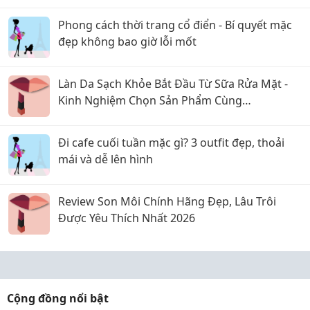
Phong cách thời trang cổ điển - Bí quyết mặc
đẹp không bao giờ lỗi mốt
Làn Da Sạch Khỏe Bắt Đầu Từ Sữa Rửa Mặt -
Kinh Nghiệm Chọn Sản Phẩm Cùng
CosmeticsStore
Đi cafe cuối tuần mặc gì? 3 outfit đẹp, thoải
mái và dễ lên hình
Review Son Môi Chính Hãng Đẹp, Lâu Trôi
Được Yêu Thích Nhất 2026
Cộng đồng nổi bật