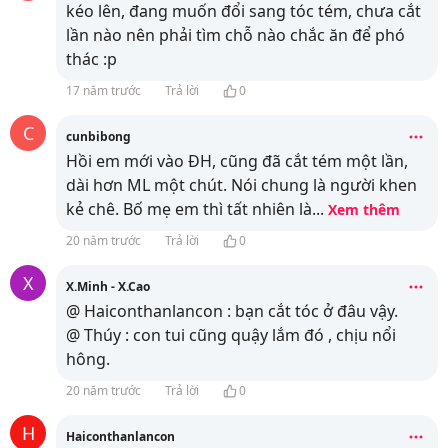
kéo lên, đang muốn đổi sang tóc tém, chưa cắt
lần nào nên phải tìm chỗ nào chắc ăn để phó
thác :p
17 năm trước
Trả lời
0
C
cunbibong
Hồi em mới vào ĐH, cũng đã cắt tém một lần,
dài hơn ML một chút. Nói chung là người khen
kẻ chê. Bố mẹ em thì tất nhiên là
...
Xem thêm
20 năm trước
Trả lời
0
X
X.Minh - X.Cao
@ Haiconthanlancon : bạn cắt tóc ở đâu vậy.
@ Thúy : con tui cũng quậy lắm đó , chịu nổi
hông.
20 năm trước
Trả lời
0
H
Haiconthanlancon