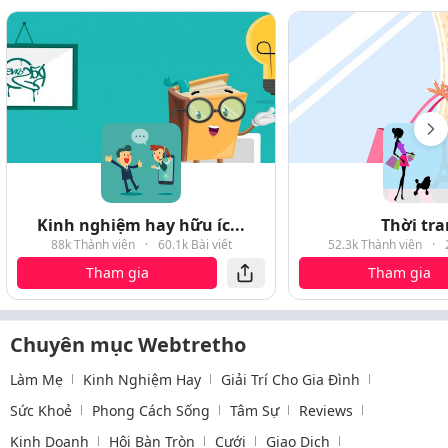
Kinh nghiệm hay hữu íc...
Thời tr
88k Thành viên
·
60.1k Bài viết
52.3k Thành viên
·
Tham gia
Tham gia
Chuyên mục Webtretho
Làm Mẹ
Kinh Nghiệm Hay
Giải Trí Cho Gia Đình
Sức Khoẻ
Phong Cách Sống
Tâm Sự
Reviews
Kinh Doanh
Hội Bàn Tròn
Cưới
Giao Dịch