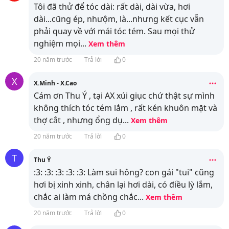
Tôi đã thử để tóc dài: rất dài, dài vừa, hơi
dài...cũng ép, nhưộm, là...nhưng kết cục vẫn
phải quay về với mái tóc tém. Sau mọi thử
nghiệm mọi
...
Xem thêm
20 năm trước
Trả lời
0
X
X.Minh - X.Cao
Cám ơn Thu Ý , tại AX xúi giục chứ thật sự mình
không thích tóc tém lắm , rất kén khuôn mặt và
thợ cắt , nhưng ổng dụ
...
Xem thêm
20 năm trước
Trả lời
0
T
Thu Ý
:3: :3: :3: :3: :3: Làm sui hông? con gái "tui" cũng
hơi bị xinh xinh, chân lại hơi dài, có điều lỳ lắm,
chắc ai làm má chồng chắc
...
Xem thêm
20 năm trước
Trả lời
0