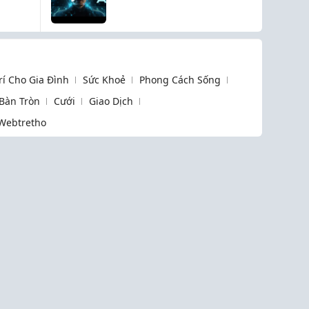
điều cơ bản bạn cần
biết về AI
Trí Cho Gia Đình
Sức Khoẻ
Phong Cách Sống
 Bàn Tròn
Cưới
Giao Dịch
Webtretho