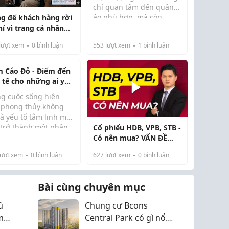
chỉ quan tâm đến quần
áo phù hợp, mà còn
g để khách hàng rời
muốn thể hiện cá tính
hỉ vì trang cá nhân
qua những bộ trang
 bạn quá... vắng vẻ
lượt xem
0
bình luận
553
lượt xem
1
bình luận
phục độc đáo, phá cách.
Một trong những item
gây chú ý gần đây là q...
m Cáo Đỏ - Điểm đến
h tế cho những ai yêu
ch đồ phong thủy
ng cuộc sống hiện
, phong thủy không
là yếu tố tâm linh mà
 trở thành một phần
Cổ phiếu HDB, VPB, STB -
p cân bằng năng
Có nên mua? VẤN ĐỀ
g, thu hút tài lộc và
QUAN TRỌNG trong mô
ượt xem
0
bình luận
627
lượt xem
0
bình luận
g lại sự bình an. Nếu
hình kinh doanh của
 đang tìm kiếm
ngân hàng bán lẻ
ng sản phẩm
Bài cùng chuyên mục
ng...
ũ
Chung cư Bcons
m
Central Park có gì nổi