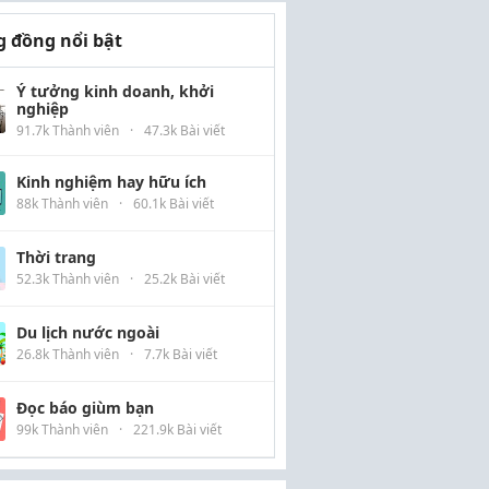
 đồng nổi bật
Ý tưởng kinh doanh, khởi
nghiệp
91.7k Thành viên
·
47.3k Bài viết
Kinh nghiệm hay hữu ích
88k Thành viên
·
60.1k Bài viết
Thời trang
52.3k Thành viên
·
25.2k Bài viết
Du lịch nước ngoài
26.8k Thành viên
·
7.7k Bài viết
Đọc báo giùm bạn
99k Thành viên
·
221.9k Bài viết