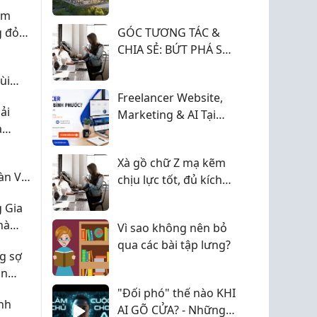
iá
bật?
ắm
g đỏ
GÓC TƯƠNG TÁC &
CHIA SẺ: BỨT PHÁ SỰ
NGHIỆP NGÀNH IN ẤN
ùi
- XUẤT BẢN TRÊN
ợp lý
Freelancer Website,
TIMVIEC365
ải
Marketing & AI Tại
à
Đồng Xoài
Xà gồ chữ Z mạ kẽm
àn Và
chịu lực tốt, đủ kích
thước
 Gia
hà
Vì sao không nên bỏ
Tiến
qua các bài tập lưng?
g sợ
àn
"Đối phó" thế nào KHI
nh
ực tế
AI GÕ CỬA? - Những