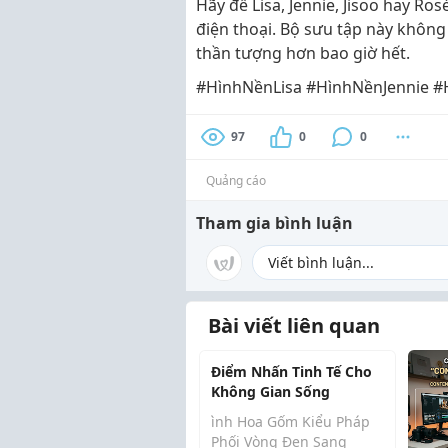
Hãy để Lisa, Jennie, Jisoo hay 
điện thoại. Bộ sưu tập này khôn
thần tượng hơn bao giờ hết.
#HìnhNềnLisa #HìnhNềnJennie #
97
0
0
Quảng cáo
Tham gia bình luận
Bài viết liên quan
Điểm Nhấn Tinh Tế Cho
Không Gian Sống
ình Hoa Gốm Kiểu Pháp
Phối Vòng Đen Sang