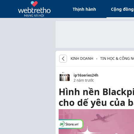
Thịnh hành
Cộng đồng
KINH DOANH
TIN HỌC & CÔNG 
ip16series24h
2 năm trước
Hình nền Blackpi
cho dế yêu của 