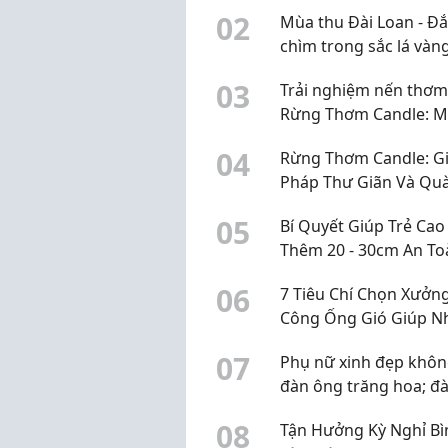
Không Bị Bắt Bài, Ép G
0
2
Mùa thu Đài Loan - Đ
chìm trong sắc lá vàn
lãng mạn
0
3
Trải nghiệm nến thơm
Rừng Thơm Candle: M
hương thư giãn, giá h
0
4
Rừng Thơm Candle: Gi
cho góc làm việc
Pháp Thư Giãn Và Qu
Tặng Tinh Tế Từ Thiên
0
5
Bí Quyết Giúp Trẻ Cao
Nhiên
Thêm 20 - 30cm An To
Hiệu
0
6
7 Tiêu Chí Chọn Xưởng
Công Ống Gió Giúp N
Thầu Hạn Chế Rủi Ro 
0
7
Phụ nữ xinh đẹp khôn
Độ
đàn ông trăng hoa; đ
ông có năng lực cũng
0
8
Tận Hưởng Kỳ Nghỉ Bì
chẳng ngại phụ nữ th