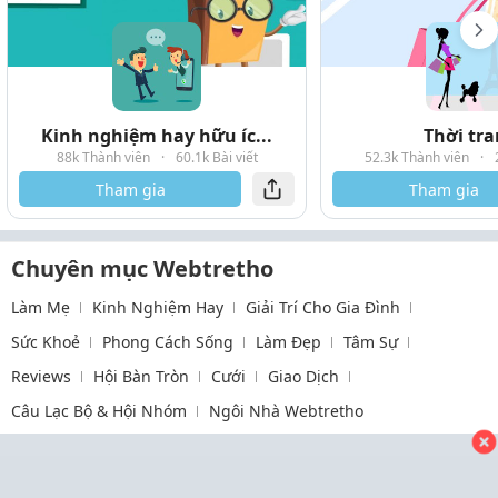
Kinh nghiệm hay hữu íc...
Thời tr
88k Thành viên
·
60.1k Bài viết
52.3k Thành viên
·
Tham gia
Tham gia
Chuyên mục Webtretho
Làm Mẹ
Kinh Nghiệm Hay
Giải Trí Cho Gia Đình
Sức Khoẻ
Phong Cách Sống
Làm Đẹp
Tâm Sự
Reviews
Hội Bàn Tròn
Cưới
Giao Dịch
Câu Lạc Bộ & Hội Nhóm
Ngôi Nhà Webtretho