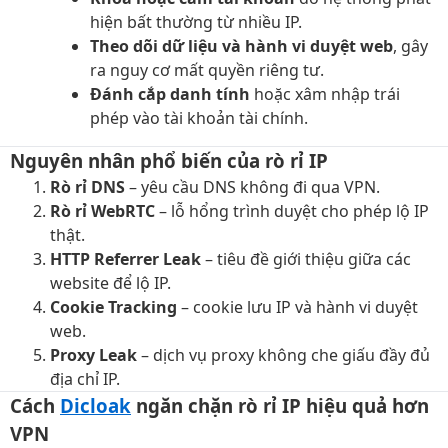
hiện bất thường từ nhiều IP.
Theo dõi dữ liệu và hành vi duyệt web
, gây
ra nguy cơ mất quyền riêng tư.
Đánh cắp danh tính
hoặc xâm nhập trái
phép vào tài khoản tài chính.
Nguyên nhân phổ biến của rò rỉ IP​
Rò rỉ DNS
– yêu cầu DNS không đi qua VPN.
Rò rỉ WebRTC
– lỗ hổng trình duyệt cho phép lộ IP
thật.
HTTP Referrer Leak
– tiêu đề giới thiệu giữa các
website để lộ IP.
Cookie Tracking
– cookie lưu IP và hành vi duyệt
web.
Proxy Leak
– dịch vụ proxy không che giấu đầy đủ
địa chỉ IP.
Cách
Dicloak
ngăn chặn rò rỉ IP hiệu quả hơn
VPN​