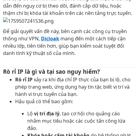
dẫn đến nguy cơ bị theo dõi, đánh cắp dữ liệu, hoặc
thậm chí bị khóa tài khoản trên các nền tảng trực tuyến.
Để giải quyết vấn đề này, bên cạnh các công cụ truyền
thống như VPN,
Dicloak
mang đến một cách tiếp cận
nhiều lớp, tiên tiến hơn, giúp bạn kiểm soát tuyệt đối
danh tính kỹ thuật số của mình.
Rò rỉ IP là gì và tại sao nguy hiểm?​
Rò rỉ IP
xảy ra khi địa chỉ IP thực của bạn bị lộ, cho
phép trang web, ứng dụng hay tin tặc biết vị trí và
hành vi trực tuyến của bạn.
Hậu quả có thể bao gồm:
Lộ
vị trí địa lý
, tạo cơ hội cho quảng cáo
nhắm mục tiêu hoặc các cuộc tấn công lừa
đảo.
Khóa hoặc cấm tài khoản
do hệ thống phát