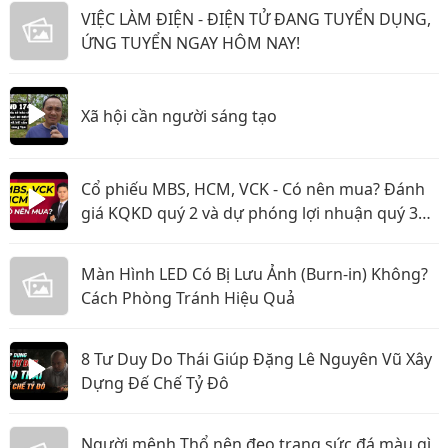
VIỆC LÀM ĐIỆN - ĐIỆN TỬ ĐANG TUYỂN DỤNG,
ỨNG TUYỂN NGAY HÔM NAY!
Xã hội cần người sáng tạo
Cổ phiếu MBS, HCM, VCK - Có nên mua? Đánh
giá KQKD quý 2 và dự phóng lợi nhuận quý 3
năm 2026
Màn Hình LED Có Bị Lưu Ảnh (Burn-in) Không?
Cách Phòng Tránh Hiệu Quả
8 Tư Duy Do Thái Giúp Đặng Lê Nguyên Vũ Xây
Dựng Đế Chế Tỷ Đô
Người mệnh Thổ nên đeo trang sức đá màu gì