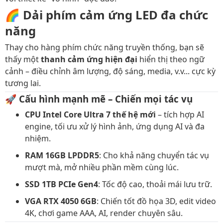
🌈
Dải phím cảm ứng LED đa chức
năng
Thay cho hàng phím chức năng truyền thống, bạn sẽ
thấy một
thanh cảm ứng hiện đại
hiển thị theo ngữ
cảnh – điều chỉnh âm lượng, độ sáng, media, v.v... cực kỳ
tương lai.
🚀
Cấu hình mạnh mẽ – Chiến mọi tác vụ
CPU Intel Core Ultra 7 thế hệ mới
– tích hợp AI
engine, tối ưu xử lý hình ảnh, ứng dụng AI và đa
nhiệm.
RAM 16GB LPDDR5
: Cho khả năng chuyển tác vụ
mượt mà, mở nhiều phần mềm cùng lúc.
SSD 1TB PCIe Gen4
: Tốc độ cao, thoải mái lưu trữ.
VGA RTX 4050 6GB
: Chiến tốt đồ họa 3D, edit video
4K, chơi game AAA, AI, render chuyên sâu.