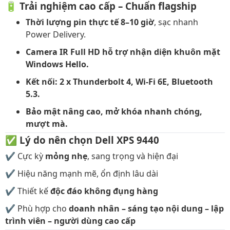
🔋
Trải nghiệm cao cấp – Chuẩn flagship
Thời lượng pin thực tế 8–10 giờ
, sạc nhanh
Power Delivery.
Camera IR Full HD hỗ trợ nhận diện khuôn mặt
Windows Hello.
Kết nối: 2 x Thunderbolt 4, Wi-Fi 6E, Bluetooth
5.3.
Bảo mật nâng cao, mở khóa nhanh chóng,
mượt mà.
✅
Lý do nên chọn Dell XPS 9440
✔️ Cực kỳ
mỏng nhẹ
, sang trọng và hiện đại
✔️ Hiệu năng mạnh mẽ, ổn định lâu dài
✔️ Thiết kế
độc đáo không đụng hàng
✔️ Phù hợp cho
doanh nhân – sáng tạo nội dung – lập
trình viên – người dùng cao cấp