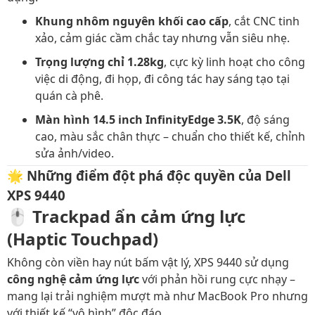
Khung nhôm nguyên khối cao cấp
, cắt CNC tinh
xảo, cảm giác cầm chắc tay nhưng vẫn siêu nhẹ.
Trọng lượng chỉ 1.28kg
, cực kỳ linh hoạt cho công
việc di động, đi họp, đi công tác hay sáng tạo tại
quán cà phê.
Màn hình 14.5 inch InfinityEdge 3.5K
, độ sáng
cao, màu sắc chân thực – chuẩn cho thiết kế, chỉnh
sửa ảnh/video.
🌟
Những điểm đột phá độc quyền của Dell
XPS 9440
🖱️
Trackpad ẩn cảm ứng lực
(Haptic Touchpad)
Không còn viền hay nút bấm vật lý, XPS 9440 sử dụng
công nghệ cảm ứng lực
với phản hồi rung cực nhạy –
mang lại trải nghiệm mượt mà như MacBook Pro nhưng
với thiết kế “vô hình” độc đáo.