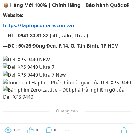
📦
Hàng Mới 100% | Chính Hãng | Bảo hành Quốc tế
Website:
https://laptopcugiare.com.vn
—ĐT : 0941 80 81 82 ( đt , zalo , fb … )
—ĐC : 60/26 Đồng Đen, P.14, Q. Tân Bình, TP HCM
Quảng cáo
159
0
0