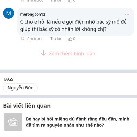
14 năm trước
Trả lời
0
M
merongcon12
C cho e hỏi là nếu e gọi điện nhờ bác sỹ mổ đẻ
giúp thì bác sỹ có nhận lời không chị?
14 năm trước
Trả lời
0
Xem thêm bình luận
TAGS
Nguyễn Đức
Bài viết liên quan
Bé hay bị hôi miệng dù đánh răng đều đặn, mình
đã tìm ra nguyên nhân như thế nào?