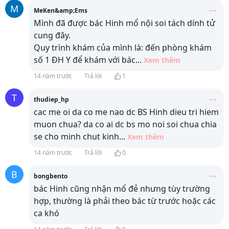
M
MeKen&amp;Ems
Mình đã được bác Hinh mổ nội soi tách dính tử
cung đây.
Quy trình khám của mình là: đến phòng khám
số 1 ĐH Y để khám với bác
...
Xem thêm
14 năm trước
Trả lời
1
T
thudiep_hp
cac me oi da co me nao dc BS Hinh dieu tri hiem
muon chua? da co ai dc bs mo noi soi chua chia
se cho minh chut kinh
...
Xem thêm
14 năm trước
Trả lời
0
B
bongbento
bác Hinh cũng nhận mổ đẻ nhưng tùy trường
hợp, thường là phải theo bác từ trước hoặc các
ca khó