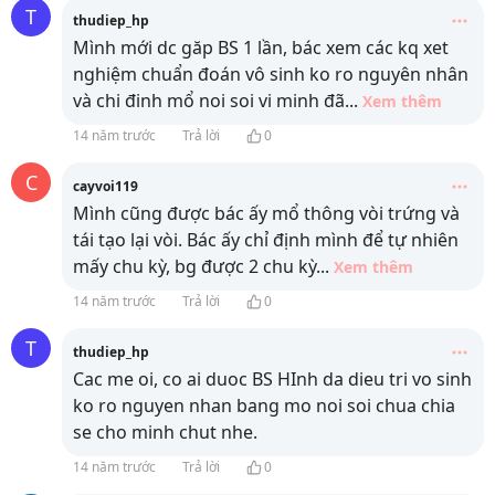
T
thudiep_hp
Mình mới dc găp BS 1 lần, bác xem các kq xet
nghiệm chuẩn đoán vô sinh ko ro nguyên nhân
và chi đinh mổ noi soi vi minh đã
...
Xem thêm
14 năm trước
Trả lời
0
C
cayvoi119
Mình cũng được bác ấy mổ thông vòi trứng và
tái tạo lại vòi. Bác ấy chỉ định mình để tự nhiên
mấy chu kỳ, bg được 2 chu kỳ
...
Xem thêm
14 năm trước
Trả lời
0
T
thudiep_hp
Cac me oi, co ai duoc BS HInh da dieu tri vo sinh
ko ro nguyen nhan bang mo noi soi chua chia
se cho minh chut nhe.
14 năm trước
Trả lời
0