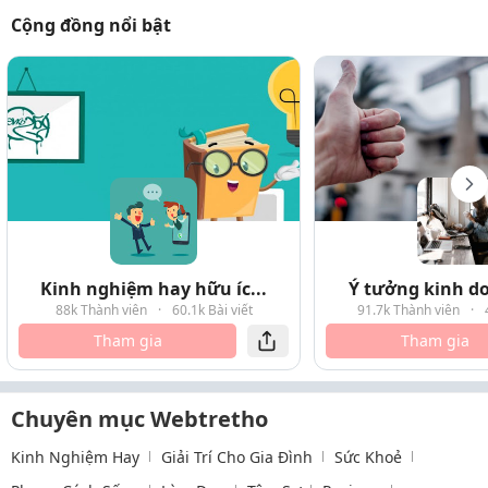
Cộng đồng nổi bật
Kinh nghiệm hay hữu íc...
Ý tưởng kinh do
88k Thành viên
·
60.1k Bài viết
91.7k Thành viên
·
Tham gia
Tham gia
Chuyên mục Webtretho
Kinh Nghiệm Hay
Giải Trí Cho Gia Đình
Sức Khoẻ