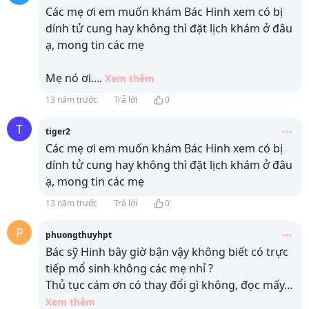
Các mẹ ơi em muốn khám Bác Hinh xem có bị
dính tử cung hay không thì đặt lịch khám ở đâu
ạ, mong tin các mẹ
Mẹ nó ơi.
...
Xem thêm
13 năm trước
Trả lời
0
T
tiger2
Các mẹ ơi em muốn khám Bác Hinh xem có bị
dính tử cung hay không thì đặt lịch khám ở đâu
ạ, mong tin các mẹ
13 năm trước
Trả lời
0
P
phuongthuyhpt
Bác sỹ Hinh bây giờ bận vậy không biết có trực
tiếp mổ sinh không các mẹ nhỉ ?
Thủ tục cám ơn có thay đổi gì không, đọc mấy
...
Xem thêm