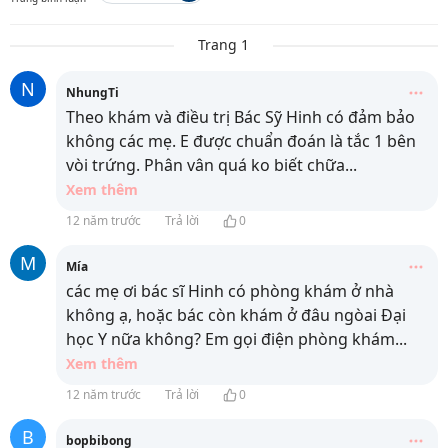
Trang 1
N
NhungTi
Theo khám và điều trị Bác Sỹ Hinh có đảm bảo
không các mẹ. E được chuẩn đoán là tắc 1 bên
vòi trứng. Phân vân quá ko biết chữa
...
Xem thêm
12 năm trước
Trả lời
0
M
Mía
các mẹ ơi bác sĩ Hinh có phòng khám ở nhà
không ạ, hoặc bác còn khám ở đâu ngòai Đại
học Y nữa không? Em gọi điện phòng khám
...
Xem thêm
12 năm trước
Trả lời
0
B
bopbibong