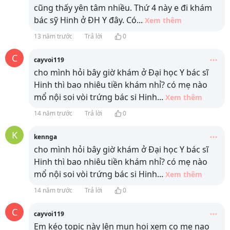
cũng thấy yên tâm nhiều. Thứ 4 này e đi khám
bác sỹ Hinh ở ĐH Y đây. Có
...
Xem thêm
13 năm trước
Trả lời
0
C
cayvoi119
cho mình hỏi bây giờ khám ở Đại học Y bác sĩ
Hinh thì bao nhiêu tiền khám nhỉ? có mẹ nào
mổ nội soi vòi trứng bác si Hinh
...
Xem thêm
14 năm trước
Trả lời
0
K
kennga
cho mình hỏi bây giờ khám ở Đại học Y bác sĩ
Hinh thì bao nhiêu tiền khám nhỉ? có mẹ nào
mổ nội soi vòi trứng bác si Hinh
...
Xem thêm
14 năm trước
Trả lời
0
C
cayvoi119
Em kéo topic này lên mun hoi xem co me nao