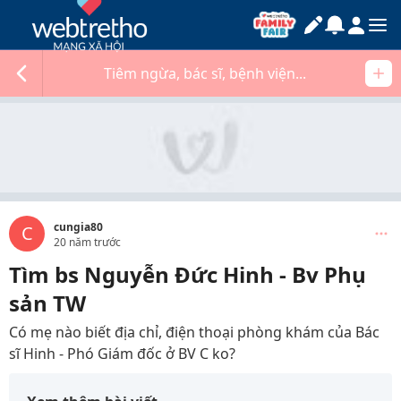
Tiêm ngừa, bác sĩ, bệnh viện...
cungia80
C
20 năm trước
Tìm bs Nguyễn Đức Hinh - Bv Phụ
sản TW
Có mẹ nào biết địa chỉ, điện thoại phòng khám của Bác
sĩ Hinh - Phó Giám đốc ở BV C ko?