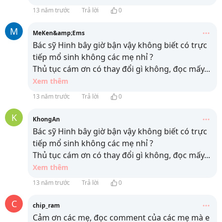
13 năm trước
Trả lời
0
M
MeKen&amp;Ems
Bác sỹ Hinh bây giờ bận vậy không biết có trực
tiếp mổ sinh không các mẹ nhỉ ?
Thủ tục cám ơn có thay đổi gì không, đọc mấy
...
Xem thêm
13 năm trước
Trả lời
0
K
KhongAn
Bác sỹ Hinh bây giờ bận vậy không biết có trực
tiếp mổ sinh không các mẹ nhỉ ?
Thủ tục cám ơn có thay đổi gì không, đọc mấy
...
Xem thêm
13 năm trước
Trả lời
0
C
chip_ram
Cảm ơn các mẹ, đọc comment của các mẹ mà e