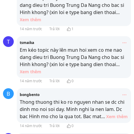
dang dieu tri Buong Trung Da Nang cho bac si
Hinh khong? (xin loi e type bang dien thoai
...
Xem thêm
14 năm trước
Trả lời
1
T
tsmaika
Em kéo topic này lên mun hoi xem co me nao
dang dieu tri Buong Trung Da Nang cho bac si
Hinh khong? (xin loi e type bang dien thoai
...
Xem thêm
14 năm trước
Trả lời
0
B
bongbento
Thong thuong thi ko ro nguyen nhan se dc chi
dinh mo noi soi day. Minh nghi la nen lam. Dc
bac Hinh mo cho la qua tot. Bac mat
...
Xem thêm
14 năm trước
Trả lời
0