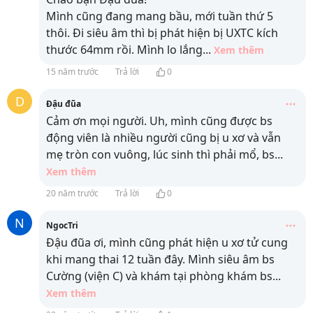
Mình cũng đang mang bầu, mới tuần thứ 5
thôi. Đi siêu âm thì bị phát hiện bị UXTC kích
thước 64mm rồi. Mình lo lắng
...
Xem thêm
15 năm trước
Trả lời
0
D
Đậu đũa
Cảm ơn mọi người. Uh, mình cũng được bs
động viên là nhiều người cũng bị u xơ và vẫn
mẹ tròn con vuông, lúc sinh thì phải mổ, bs
...
Xem thêm
20 năm trước
Trả lời
0
N
NgocTri
Đậu đũa ơi, mình cũng phát hiện u xơ tử cung
khi mang thai 12 tuần đây. Mình siêu âm bs
Cường (viện C) và khám tại phòng khám bs
...
Xem thêm