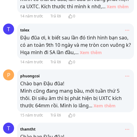
ra UXTC. Kích thước thì mình k nhớ,
...
Xem thêm
14 năm trước
Trả lời
0
T
tolex
Đậu đũa ơi, k biết sau lần đó tình hình bạn sao,
có an toàn 9th 10 ngày và mẹ tròn con vuông k?
Hqa mình đi SA lần đầu,
...
Xem thêm
14 năm trước
Trả lời
0
P
phuongcoi
Chào bạn Đậu đũa!
Mình cũng đang mang bầu, mới tuần thứ 5
thôi. Đi siêu âm thì bị phát hiện bị UXTC kích
thước 64mm rồi. Mình lo lắng
...
Xem thêm
15 năm trước
Trả lời
0
T
thamtht
Chào bạn Đậu đũa!