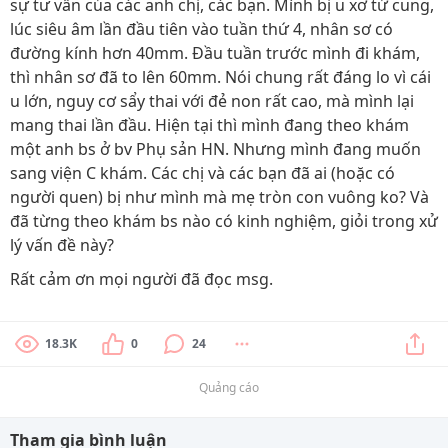
sự tư vấn của các anh chị, các bạn. Mình bị u xơ tử cung,
lúc siêu âm lần đầu tiên vào tuần thứ 4, nhân sơ có
đường kính hơn 40mm. Đầu tuần trước mình đi khám,
thì nhân sơ đã to lên 60mm. Nói chung rất đáng lo vì cái
u lớn, nguy cơ sẩy thai với đẻ non rất cao, mà mình lại
mang thai lần đầu. Hiện tại thì mình đang theo khám
một anh bs ở bv Phụ sản HN. Nhưng mình đang muốn
sang viện C khám. Các chị và các bạn đã ai (hoặc có
người quen) bị như mình mà mẹ tròn con vuông ko? Và
đã từng theo khám bs nào có kinh nghiệm, giỏi trong xử
lý vấn đề này?
Rất cảm ơn mọi người đã đọc msg.
18.3K
0
24
Quảng cáo
Tham gia bình luận