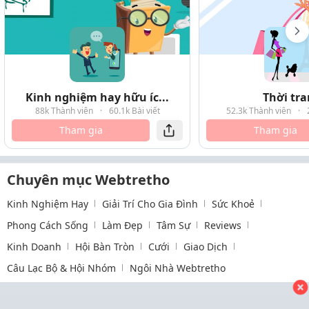
Kinh nghiệm hay hữu íc...
Thời tr
88k Thành viên
·
60.1k Bài viết
52.3k Thành viên
·
Tham gia
Tham gia
Chuyên mục Webtretho
Kinh Nghiệm Hay
Giải Trí Cho Gia Đình
Sức Khoẻ
Phong Cách Sống
Làm Đẹp
Tâm Sự
Reviews
Kinh Doanh
Hội Bàn Tròn
Cưới
Giao Dịch
Câu Lạc Bộ & Hội Nhóm
Ngôi Nhà Webtretho