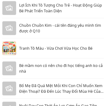
Lợi Ích Khi Tô Tượng Cho Trẻ - Hoạt Động Giúp
Bé Phát Triển Toàn Diện
Chuồn Chuồn Kim - cái tên đáng yêu mình tìm
được ở Q10
Tranh Tô Màu - Vừa Chơi Vừa Học Cho Bé
Bé mầm non có nên cho đi học tiếng anh ko cả
nhà
Bố Mẹ Đã Quá Mệt Mỏi Khi Con Chỉ Muốn Xem
Điện Thoại? Đã Đến Lúc Thay Đổi Mùa Hè Của
Bé
Nuôi Dạy Con Thời Áp Lực Cơm Áo Gạo Tiền -