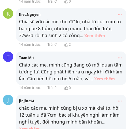
14 năm trước
Trả lời
0
K
Kiet.Nguyen
Chia sẽ với các mẹ cho đỡ lo, nhà tớ cục u xơ to
bằng bé 8 tuần, nhưng mang thai đôi được
37w3d rồi hạ sinh 2 cô công
...
Xem thêm
14 năm trước
Trả lời
2
T
Tuan Mit
Chào các mẹ, mình cũng đang có mối quan tâm
tương tự. Cũng phát hiện ra u ngay khi đi khám
lần đầu tiên hồi em bé 6 tuần, và
...
Xem thêm
14 năm trước
Trả lời
0
J
jinjin254
chào các mẹ, mình cũng bị u xơ mà khá to, hồi
12 tuần u đã 7cm, bác sĩ khuyên nghỉ làm nằm
nghỉ tuyệt đối nhưng mình băn khoăn
...
Xem thêm