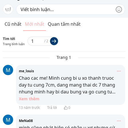
Cũ nhất
Mới nhất
Quan tâm nhất
Tìm tới
/
2
Trang bình luận
Trang 1
M
me_louis
Chao cac me! Minh cung bi u xo thanh truoc
day tu cung 7cm, dang mang thai dc 7 thang
nhung minh hay bi dau bung va go cung tu
...
Xem thêm
13 năm trước
Trả lời
0
M
MeNa08
mình cũng phát hiện có nhân u xơ nhưng cứ