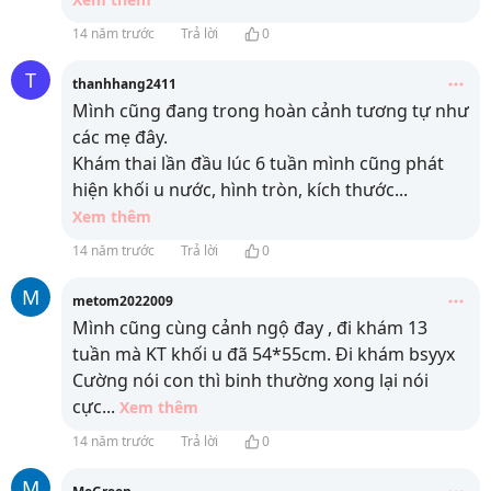
14 năm trước
Trả lời
0
T
thanhhang2411
Mình cũng đang trong hoàn cảnh tương tự như
các mẹ đây.
Khám thai lần đầu lúc 6 tuần mình cũng phát
hiện khối u nước, hình tròn, kích thước
...
Xem thêm
14 năm trước
Trả lời
0
M
metom2022009
Mình cũng cùng cảnh ngộ đay , đi khám 13
tuần mà KT khối u đã 54*55cm. Đi khám bsyyx
Cường nói con thì binh thường xong lại nói
cực
...
Xem thêm
14 năm trước
Trả lời
0
M