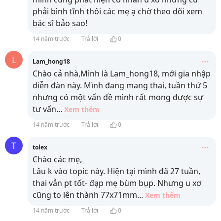
phải bình tĩnh thôi các mẹ ạ chờ theo dõi xem
bác sĩ bảo sao!
14 năm trước
Trả lời
0
L
Lam_hong18
Chào cả nhà,Mình là Lam_hong18, mới gia nhập
diễn đàn này. Mình đang mang thai, tuần thứ 5
nhưng có một vấn đề mình rất mong được sự
tư vấn
...
Xem thêm
14 năm trước
Trả lời
0
T
tolex
Chào các mẹ,
Lâu k vào topic này. Hiện tại mình đã 27 tuần,
thai vẫn pt tốt- đạp mẹ bùm bụp. Nhưng u xơ
cũng to lên thành 77x71mm
...
Xem thêm
14 năm trước
Trả lời
0