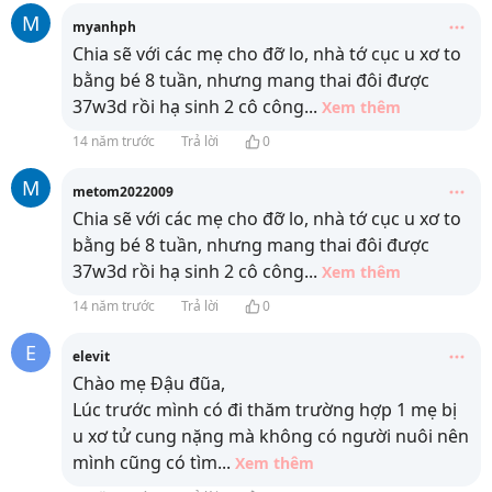
M
myanhph
Chia sẽ với các mẹ cho đỡ lo, nhà tớ cục u xơ to
bằng bé 8 tuần, nhưng mang thai đôi được
37w3d rồi hạ sinh 2 cô công
...
Xem thêm
14 năm trước
Trả lời
0
M
metom2022009
Chia sẽ với các mẹ cho đỡ lo, nhà tớ cục u xơ to
bằng bé 8 tuần, nhưng mang thai đôi được
37w3d rồi hạ sinh 2 cô công
...
Xem thêm
14 năm trước
Trả lời
0
E
elevit
Chào mẹ Đậu đũa,
Lúc trước mình có đi thăm trường hợp 1 mẹ bị
u xơ tử cung nặng mà không có người nuôi nên
mình cũng có tìm
...
Xem thêm