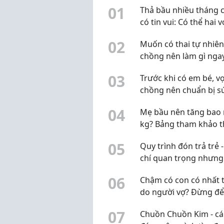
0
1
Thả bầu nhiều tháng 
có tin vui: Có thể hai v
chồng đang hiểu chư
0
2
Muốn có thai tự nhiên
đúng
chồng nên làm gì nga
chu kỳ này?
0
3
Trước khi có em bé, v
chồng nên chuẩn bị s
khỏe sinh sản từ đâu?
0
4
Mẹ bầu nên tăng bao 
kg? Bảng tham khảo 
BMI trước khi mang th
0
5
Quy trình đón trả trẻ -
chí quan trọng nhưng
bị bỏ qua
0
6
Chậm có con có nhất t
do người vợ? Đừng đ
định kiến làm chậm vi
0
7
Chuồn Chuồn Kim - cái
nguyên nhân