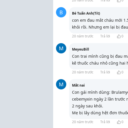
20 năm trước
Trả lời
0
B
Bé Tuấn Anh(Tít)
con em đau mắt cháu mới 1.5
khỏi rồi. Nhưng em lại bị đa
20 năm trước
Trả lời
0
M
MeyeuBill
Con trai mình cũng bị đau m
kê thuốc cháu nhỏ cũng hai h
20 năm trước
Trả lời
0
M
Mắt nai
Con gái mình dùng: Brulamyc
cebemyxin ngày 2 lần trước n
2 ngày sau khỏi.
Mẹ bị lây dùng hệt đơn thuố
20 năm trước
Trả lời
0