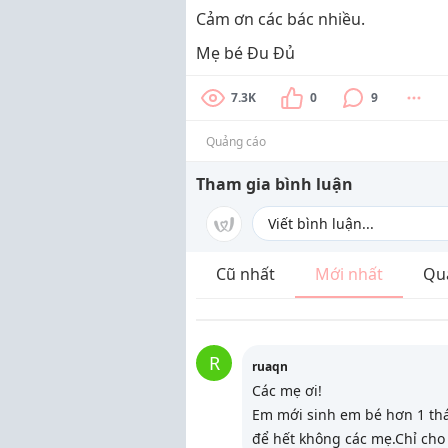
Cảm ơn các bác nhiều.
Mẹ bé Đu Đủ
7.3K
0
9
Quảng cáo
Tham gia bình luận
Cũ nhất
Mới nhất
Qu
R
ruaqn
Các mẹ ơi!
Em mới sinh em bé hơn 1 thá
để hết không các mẹ.Chỉ cho