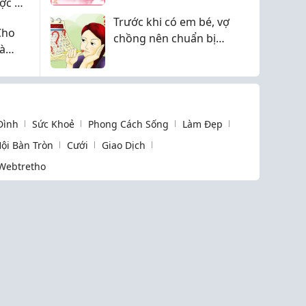
ợc ở
trẻ nhỏ
Trước khi có em bé, vợ
Cho
chồng nên chuẩn bị
Và
sức khỏe sinh sản từ
đâu?
 Đình
Sức Khoẻ
Phong Cách Sống
Làm Đẹp
ội Bàn Tròn
Cưới
Giao Dịch
Webtretho