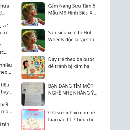
chưa
Cẩm Nang Sưu Tầm 6
ợ
Mẫu Mô Hình Siêu Xe
a
Hot Wheels Độc Đáo
, vợ
y từ
Săn siêu xe ô tô Hot
Wheels độc lạ tại shop
ợ
uy tín
ức
Dạy trẻ theo ba bước
nhiêu
để tránh bị xâm hại
theo
ai
 tiêu
BẠN ĐANG TÌM MỘT
 hay
NGHỀ NHẸ NHÀNG Ý
NGHĨA THU NHẬP ỔN
hiết
ĐỊNH
ể một
Gối sơ sinh xô cho bé
ệc tìm
loại nào tốt? Tiêu chí
 tên
lựa chọn an toàn cho