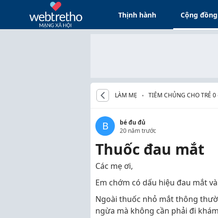
Thịnh hành
Cộng đồng
LÀM MẸ
TIÊM CHỦNG CHO TRẺ 0 
bé đu đủ
B
20 năm trước
Thuốc đau mắt
Các mẹ ơi,
Em chớm có dấu hiệu đau mắt và 
Ngoài thuốc nhỏ mắt thông thường
ngừa mà không cần phải đi khám