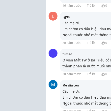
16 năm trước
Trả lời
0
L
Lg98
Các mẹ ơi,
Em chớm có dấu hiệu đau mắt
Ngoài thuốc nhỏ mắt thông t
20 năm trước
Trả lời
0
T
tumeo
Ở viện Mắt TW ở Bà Triệu có
thành phần là nước muối như
20 năm trước
Trả lời
0
M
Mẹ sâu con
Các mẹ ơi,
Em chớm có dấu hiệu đau mắt
Ngoài thuốc nhỏ mắt thông t