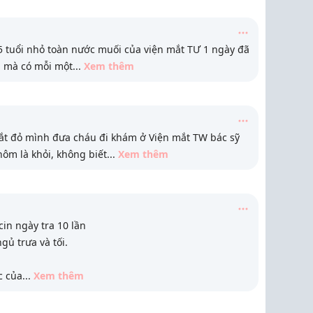
 tuổi nhỏ toàn nước muối của viện mắt TƯ 1 ngày đã
u mà có mỗi một
...
Xem thêm
ắt đỏ mình đưa cháu đi khám ở Viện mắt TW bác sỹ
ôm là khỏi, không biết
...
Xem thêm
in ngày tra 10 lần
gủ trưa và tối.
c của
...
Xem thêm