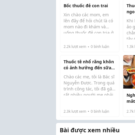
Bốc thuốc đẻ con trai
Thu
ngo
Xin chào các mom, em
an 
lên đây để hỏi chút là có
Khi
học
mom nào đi khám và
ảo 
dư
uống thuốc đẻ con tria ở
chằ
nhà thầy Minh Xây (bắc
tây 
giang) chưa ạ. Em không
sán
2.2k
lượt xem
0
bình luận
1.3k
khao khát có con trai mà
ngủ
do bị ép quá, do sợ mất
trẻ 
Thuốc tê nhổ răng khôn
người hương h...
hàn
có ảnh hưởng đến sữa
trô
mẹ không?
Chào các mẹ, tôi là Bác sĩ
Nguyễn Được. Trong quá
trình công tác, tôi đã gặp
rất nhiều người mẹ phải
Ngh
chịu đựng cơn đau răng
mắt
khôn dữ dội suốt thời kỳ
bà 
2.3k
lượt xem
0
bình luận
2.7k
cho con bú nhưng không
dâu 
dám đi điều trị vì sợ
tín
thuốc ...
Bài được xem nhiều