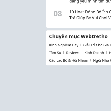
đáng yêu mình tìm đư
Q10
0
8
10 Hoạt Động Bổ Ích 
Trẻ Giúp Bé Vui Chơi 
Phát Triển Kỹ Năng
Chuyên mục Webtretho
Kinh Nghiệm Hay
Giải Trí Cho Gia
Tâm Sự
Reviews
Kinh Doanh
H
Câu Lạc Bộ & Hội Nhóm
Ngôi Nhà 