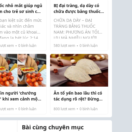
ốc nhỏ mắt giúp ngủ
BỊ đại tràng, dạ dày có
n cho trẻ sơ sinh có
chữa được bằng thuốc
toàn không? Khoa
nam?
 bạn kiệt sức đến mức
CHỮA DẠ DÀY – ĐẠI
 so với hiệu ứng giả
giác và nhìn chằm
TRÀNG BẰNG THUỐC
ợc
m vào một củ khoai
NAM: PHƯƠNG ÁN TỐI
đang la hét lúc 2:14
ƯU MÀ NHIỀU NGƯỜI
Đau dạ dày, viêm đại
g, những viên thuốc
CHƯA BIẾT!
lượt xem
0
bình luận
580
lượt xem
0
bình luận
tràng – những vấn đề
 "tự nhiên" dành cho
tiêu hóa rất nhiều người
sơ sinh trong giỏ
gặp phải:
g Amazon của bạn
Đau âm ỉ, nóng rát vùng
ng giống như mộ...
bụng
Ăn uống kh...
ìn người 'chướng
Ăn tổ yến bao lâu thì có
' khi xem cảnh một
tác dụng rõ rệt? Đừng
mẹ dạy con cách ăn
kỳ vọng vào "thuốc
lượt xem
0
bình luận
800
lượt xem
0
bình luận
tây: Con nhà lính,
tiên"!
h nhà quan là đây
Bài cùng chuyên mục