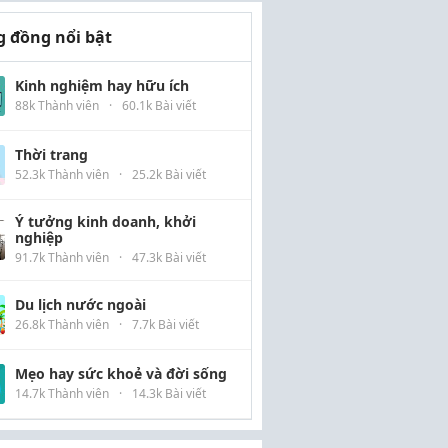
 đồng nổi bật
Kinh nghiệm hay hữu ích
88k Thành viên
·
60.1k Bài viết
Thời trang
52.3k Thành viên
·
25.2k Bài viết
Ý tưởng kinh doanh, khởi
nghiệp
91.7k Thành viên
·
47.3k Bài viết
Du lịch nước ngoài
26.8k Thành viên
·
7.7k Bài viết
Mẹo hay sức khoẻ và đời sống
14.7k Thành viên
·
14.3k Bài viết