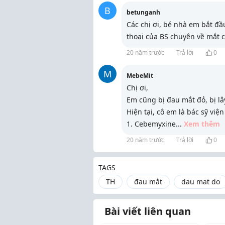
B
betunganh
Các chị ơi, bé nhà em bắt đầu
thoại của BS chuyên về mắt 
20 năm trước
Trả lời
0
M
MebeMit
Chị ơi,
Em cũng bị đau mắt đỏ, bị lâ
Hiện tại, cô em là bác sỹ vi
1. Cebemyxine
...
Xem thêm
20 năm trước
Trả lời
0
TAGS
TH
đau mắt
dau mat do
Bài viết liên quan