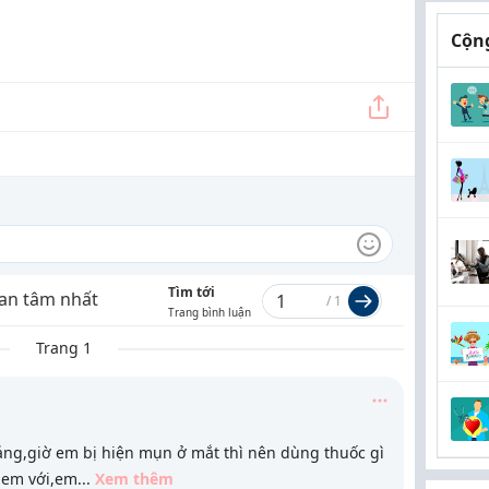
Cộng
Tìm tới
an tâm nhất
/
1
Trang bình luận
Trang 1
ng,giờ em bị hiện mụn ở mắt thì nên dùng thuốc gì
 em với,em
...
Xem thêm