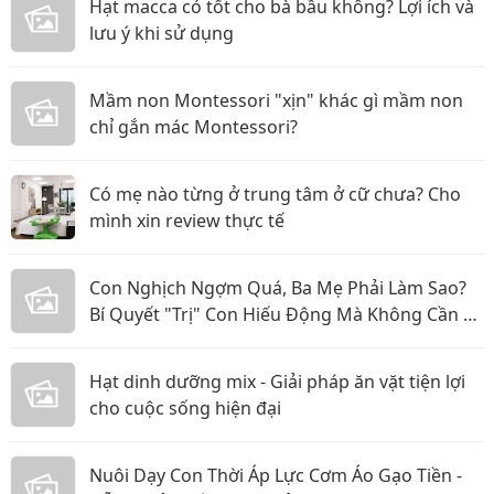
Hạt macca có tốt cho bà bầu không? Lợi ích và
lưu ý khi sử dụng
Mầm non Montessori "xịn" khác gì mầm non
chỉ gắn mác Montessori?
Có mẹ nào từng ở trung tâm ở cữ chưa? Cho
mình xin review thực tế
Con Nghịch Ngợm Quá, Ba Mẹ Phải Làm Sao?
Bí Quyết "Trị" Con Hiếu Động Mà Không Cần La
Hét
Hạt dinh dưỡng mix - Giải pháp ăn vặt tiện lợi
cho cuộc sống hiện đại
Nuôi Dạy Con Thời Áp Lực Cơm Áo Gạo Tiền -