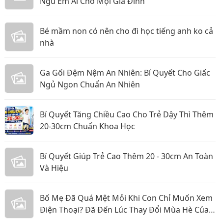
Ngủ Êm Ái Cho Mọi Gia Đình
Bé mầm non có nên cho đi học tiếng anh ko cả
nhà
Ga Gối Đệm Nệm An Nhiên: Bí Quyết Cho Giấc
Ngủ Ngon Chuẩn An Nhiên
Bí Quyết Tăng Chiều Cao Cho Trẻ Dậy Thì Thêm
20-30cm Chuẩn Khoa Học
Bí Quyết Giúp Trẻ Cao Thêm 20 - 30cm An Toàn
Và Hiệu
Bố Mẹ Đã Quá Mệt Mỏi Khi Con Chỉ Muốn Xem
Điện Thoại? Đã Đến Lúc Thay Đổi Mùa Hè Của