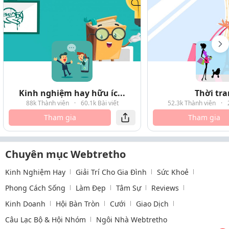
Kinh nghiệm hay hữu íc...
Thời tr
88k Thành viên
·
60.1k Bài viết
52.3k Thành viên
·
Tham gia
Tham gia
Chuyên mục Webtretho
Kinh Nghiệm Hay
Giải Trí Cho Gia Đình
Sức Khoẻ
Phong Cách Sống
Làm Đẹp
Tâm Sự
Reviews
Kinh Doanh
Hội Bàn Tròn
Cưới
Giao Dịch
Câu Lạc Bộ & Hội Nhóm
Ngôi Nhà Webtretho