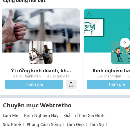
Cộng đồng nổi bật
Ý tưởng kinh doanh, kh...
Kinh nghiệm hay
91.7k Thành viên
·
47.3k Bài viết
88k Thành viên
·
6
Tham gia
Tham gia
Chuyên mục Webtretho
Làm Mẹ
Kinh Nghiệm Hay
Giải Trí Cho Gia Đình
Sức Khoẻ
Phong Cách Sống
Làm Đẹp
Tâm Sự