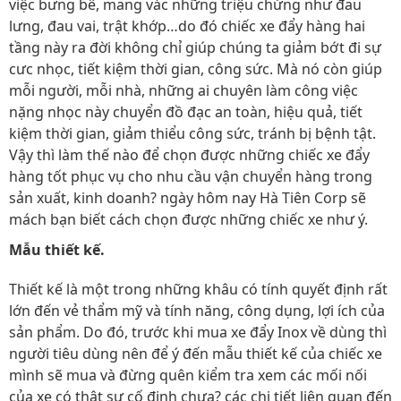
việc bưng bê, mang vác những triệu chứng như đau
lưng, đau vai, trật khớp…do đó chiếc xe đẩy hàng hai
tầng này ra đời không chỉ giúp chúng ta giảm bớt đi sự
cưc nhọc, tiết kiệm thời gian, công sức. Mà nó còn giúp
mỗi người, mỗi nhà, những ai chuyên làm công việc
nặng nhọc này chuyển đồ đạc an toàn, hiệu quả, tiết
kiệm thời gian, giảm thiểu công sức, tránh bị bệnh tật.
Vậy thì làm thế nào để chọn được những chiếc xe đẩy
hàng tốt phục vụ cho nhu cầu vận chuyển hàng trong
sản xuất, kinh doanh? ngày hôm nay Hà Tiên Corp sẽ
mách bạn biết cách chọn được những chiếc xe như ý.
Mẫu thiết kế.
Thiết kế là một trong những khâu có tính quyết định rất
lớn đến vẻ thẩm mỹ và tính năng, công dụng, lợi ích của
sản phẩm. Do đó, trước khi mua xe đẩy Inox về dùng thì
người tiêu dùng nên để ý đến mẫu thiết kế của chiếc xe
mình sẽ mua và đừng quên kiểm tra xem các mối nối
của xe có thật sự cố định chưa? các chi tiết liên quan đến