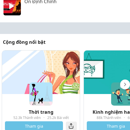
Ổn Định Chính
Cộng đồng nổi bật
Thời trang
Kinh nghiệm hay
52.3k Thành viên
·
25.2k Bài viết
88k Thành viên
·
6
Tham gia
Tham gia