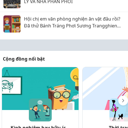
LÝ VÀ NHÀ PHÂN PHỐI
Hội chị em văn phòng nghiện ăn vặt đâu rồi?
Đã thử Bánh Tráng Phơi Sương Trangghien
chưa, dính cực kỳ!
Cộng đồng nổi bật
Kinh nghiệm hay hữu íc...
Thời tr