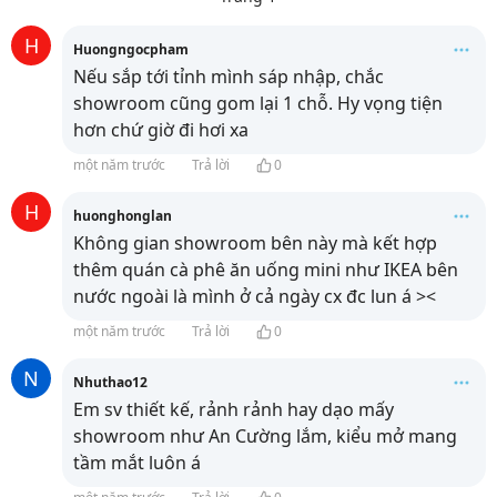
H
Huongngocpham
Nếu sắp tới tỉnh mình sáp nhập, chắc
showroom cũng gom lại 1 chỗ. Hy vọng tiện
hơn chứ giờ đi hơi xa
một năm trước
Trả lời
0
H
huonghonglan
Không gian showroom bên này mà kết hợp
thêm quán cà phê ăn uống mini như IKEA bên
nước ngoài là mình ở cả ngày cx đc lun á ><
một năm trước
Trả lời
0
N
Nhuthao12
Em sv thiết kế, rảnh rảnh hay dạo mấy
showroom như An Cường lắm, kiểu mở mang
tầm mắt luôn á