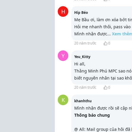
H
Híp Béo
Mẹ Bầu ơi, làm ơn xóa bớt ti
Hỏi mẹ nhanh thôi, pass vào c
Mình nhận được
...
Xem thê
20 năm trước
0
Y
Yeu_Kitty
Hi all,
Thằng Minh Phú MPC sao nó d
biết nguyên nhân tại sao kh
20 năm trước
0
K
khanhthu
Mình nhận được rồi sẽ cập nh
Thông báo chung
@ All: Mail group của hôi đã