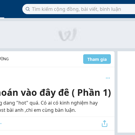
Tham gia
RƯỜNG
oán vào đây đê ( Phần 1)
 dang "hot" quá. Có ai có kinh nghiệm hay
ost bài anh ,chi em cùng bàn luận.