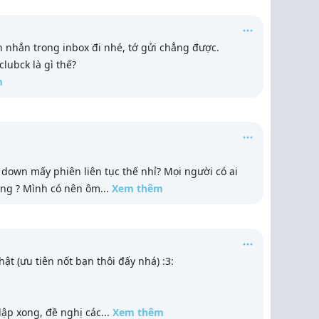
n nhắn trong inbox đi nhé, tớ gửi chẳng được.
lubck là gì thế?
m
own mấy phiên liên tục thế nhỉ? Mọi người có ai
ông ? Mình có nên ôm
...
Xem thêm
ật (ưu tiên nốt bạn thôi đấy nhá) :3:
 lập xong, đề nghị các
...
Xem thêm