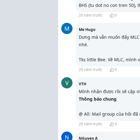
BHS (tu dot no con tren 50),
20 năm trước
0
M
Me Hugo
Dưng mà vẫn muốn đẩy MLC gi
nhé.
Tks little Bee. Về MLC, mình
20 năm trước
0
V
VTH
Mình nhận được rồi sẽ cập nh
Thông báo chung
@ All: Mail group của hôi đã
20 năm trước
0
N
NGuyen A