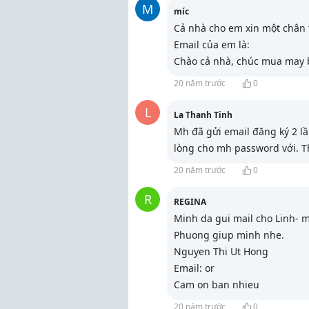
M
míc
Cả nhà cho em xin một chân 
Email của em là:
Chào cả nhà, chúc mua may 
20 năm trước
0
L
La Thanh Tinh
Mh đã gửi email đăng ký 2 lầ
lòng cho mh password với. 
20 năm trước
0
R
REGINA
Minh da gui mail cho Linh-
Phuong giup minh nhe.
Nguyen Thi Ut Hong
Email:
or
Cam on ban nhieu
20 năm trước
0