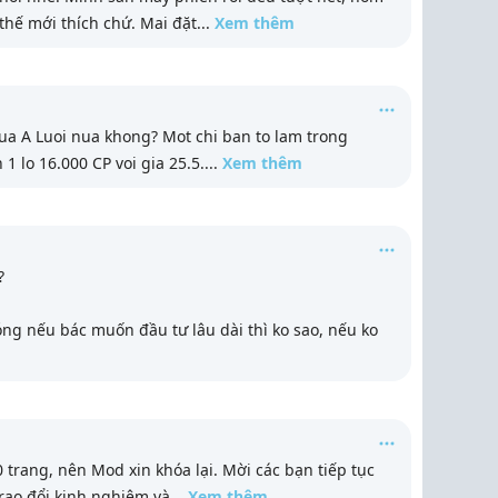
 thế mới thích chứ. Mai đặt
...
Xem thêm
a A Luoi nua khong? Mot chi ban to lam trong
 lo 16.000 CP voi gia 25.5.
...
Xem thêm
?
g nếu bác muốn đầu tư lâu dài thì ko sao, nếu ko
 trang, nên Mod xin khóa lại. Mời các bạn tiếp tục
Trao đổi kinh nghiệm và
...
Xem thêm