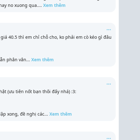
 thay no xuong qua.
...
Xem thêm
á 40.5 thì em chỉ chỗ cho, ko phải em cò kéo gì đâu
 vẫn phân vân
...
Xem thêm
ật (ưu tiên nốt bạn thôi đấy nhá) :3:
 lập xong, đề nghị các
...
Xem thêm