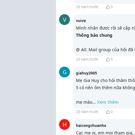
20 năm trước
0
V
vuive
Mình nhận được rồi sẽ cập nh
Thông báo chung
@ All: Mail group của hôi đã
20 năm trước
0
G
giahuy2005
Mẹ Gia Huy cho hỏi thăm thôn
5 có nên ôm thêm nữa không
mẹ mào
...
Xem thêm
20 năm trước
0
H
haicongchuanho
Cac me oi, em moi tham gia,