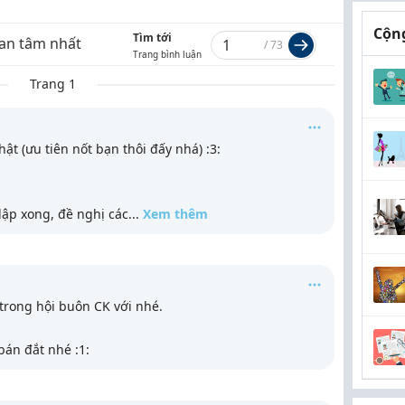
Cộng
Tìm tới
an tâm nhất
/
73
Trang bình luận
Trang 1
ật (ưu tiên nốt bạn thôi đấy nhá) :3:
 lập xong, đề nghị các
...
Xem thêm
trong hội buôn CK với nhé.
án đắt nhé :1: