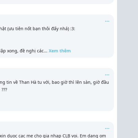
ật (ưu tiên nốt bạn thôi đấy nhá) :3:
 lập xong, đề nghị các
...
Xem thêm
g tin về Than Hà tu với, bao giờ thì lên sàn, giờ đầu
 ???
 xin duoc cac me cho gia nhap CLB voi. Em dang om