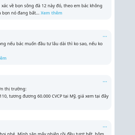
h xác về bọn sông đà 12 này đó, theo em bác không
a bọn nó đang bất
...
Xem thêm
g nếu bác muốn đầu tư lâu dài thì ko sao, nếu ko
hêm
n thị trường:
 110, tương đương 60.000 CVCP tại Mỹ, giá xem tại đây
oi nhé. Mình săn mấy phiên rồi đều tượt hết, hôm