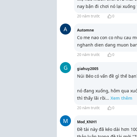
nay bận đi chơi nó lại xuống
20 năm trước
0
A
Automne
Co me nao con co nhu cau mu
nghanh dien dang muon ban 1
20 năm trước
0
G
giahuy2005
Núi Béo có vấn đề gì thế bạn
nó đang xuống, hôm qua xuón
thì thấy lãi rồi
...
Xem thêm
20 năm trước
0
M
Mod_KNH1
Đề tài này đã kéo dài hơn 100
thảo luận trong đề tài mới "