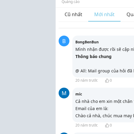
Quảng cáo
Cũ nhất
Mới nhất
Qu
B
BongBenBun
Mình nhận được rồi sẽ cập nh
Thông báo chung
@ All: Mail group của hôi đã
20 năm trước
0
M
míc
Cả nhà cho em xin một chân 
Email của em là:
Chào cả nhà, chúc mua may b
20 năm trước
0