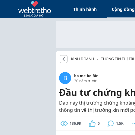
Thịnh hành
Cộng đồng
KINH DOANH
THÔNG TIN THỊ T
bo-me-be-Bin
B
20 năm trước
Đầu tư chứng kh
Dạo này thị trường chứng khoáng
thông tin về thị trường xin mời p
136.9K
0
1.5K