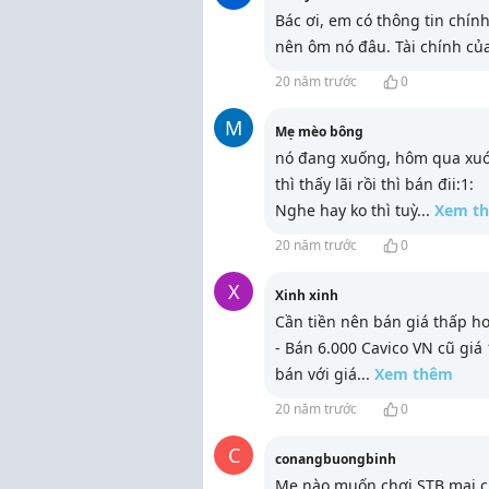
Bác ơi, em có thông tin chín
nên ôm nó đâu. Tài chính củ
20 năm trước
0
M
Mẹ mèo bông
nó đang xuống, hôm qua xuón
thì thấy lãi rồi thì bán đii:1:
Nghe hay ko thì tuỳ
...
Xem t
20 năm trước
0
X
Xinh xinh
Cần tiền nên bán giá thấp hơ
- Bán 6.000 Cavico VN cũ giá
bán với giá
...
Xem thêm
20 năm trước
0
C
conangbuongbinh
Mẹ nào muốn chơi STB mai ch