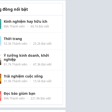
 đồng nổi bật
Kinh nghiệm hay hữu ích
88k Thành viên
·
60.1k Bài viết
Thời trang
52.3k Thành viên
·
25.2k Bài viết
Ý tưởng kinh doanh, khởi
nghiệp
91.7k Thành viên
·
47.3k Bài viết
Trải nghiệm cuộc sống
31.9k Thành viên
·
15.5k Bài viết
Đọc báo giùm bạn
99k Thành viên
·
221.9k Bài viết