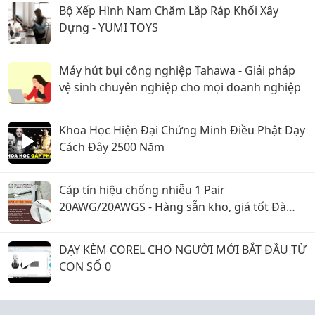
Bộ Xếp Hình Nam Chăm Lắp Ráp Khối Xây
Dựng - YUMI TOYS
Máy hút bụi công nghiệp Tahawa - Giải pháp
vệ sinh chuyên nghiệp cho mọi doanh nghiệp
Khoa Học Hiện Đại Chứng Minh Điều Phật Dạy
Cách Đây 2500 Năm
Cáp tín hiệu chống nhiễu 1 Pair
20AWG/20AWGS - Hàng sẵn kho, giá tốt Đà
Nẵng, Huế
DẠY KÈM COREL CHO NGƯỜI MỚI BẮT ĐẦU TỪ
CON SỐ 0