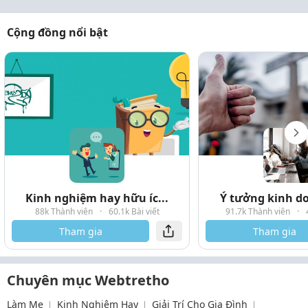
Cộng đồng nổi bật
Kinh nghiệm hay hữu íc...
Ý tưởng kinh do
88k Thành viên
·
60.1k Bài viết
91.7k Thành viên
·
Tham gia
Tham gia
Chuyên mục Webtretho
Làm Mẹ
Kinh Nghiệm Hay
Giải Trí Cho Gia Đình