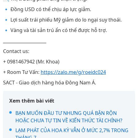
🔹 Đồng USD có thể chịu áp lực giảm.
🔹 Lợi suất trái phiếu Mỹ giảm do lo ngại suy thoái.
🔹 Vàng và tài sản trú ẩn có thể được hỗ trợ.
____________________
Contact us:
+ 0981467942 (Mr. Khoa)
+ Room Tư Vấn:
https://zalo.me/g/roeidc024
SACT - Giao dịch hàng hóa Đông Nam Á.
Xem thêm bài viết
BẠN MUỐN ĐẦU TƯ NHƯNG QUÁ BẬN RỘN
HOẶC CHƯA TỰ TIN VỀ KIẾN THỨC TÀI CHÍNH?
LẠM PHÁT CỦA HOA KỲ VẪN Ở MỨC 2,7% TRONG
THÁNG 7