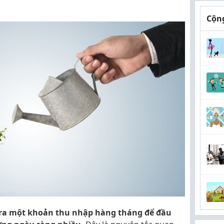
Cộng
h ra một khoản thu nhập hàng tháng để đầu