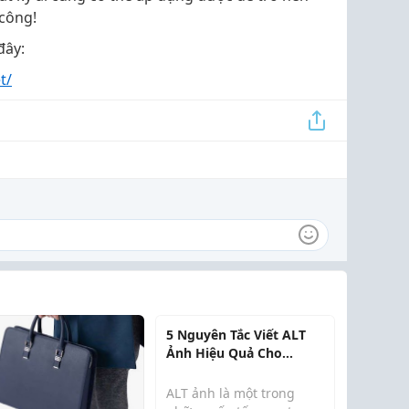
 công!
đây:
t/
5 Nguyên Tắc Viết ALT
Ảnh Hiệu Quả Cho
Website
ALT ảnh là một trong