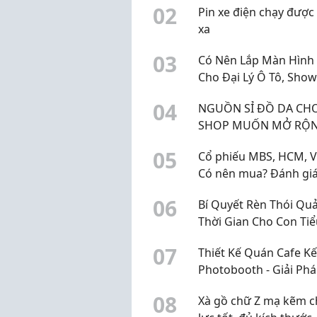
0
2
Pin xe điện chạy được
giảm dưới 1% nghĩa là
xa
0
3
Có Nên Lắp Màn Hình
Cho Đại Lý Ô Tô, Sho
Xe? Tối Ưu Doanh Số 
0
4
NGUỒN SỈ ĐỒ DA CH
QUẢ
SHOP MUỐN MỞ RỘ
SẢN PHẨM
0
5
Cổ phiếu MBS, HCM, V
Có nên mua? Đánh gi
KQKD quý 2 và dự ph
0
6
Bí Quyết Rèn Thói Quả
lợi nhuận quý 3 năm 
Thời Gian Cho Con Ti
Mà Không Cần Rầy La
0
7
Thiết Kế Quán Cafe K
Photobooth - Giải Phá
Tăng Trải Nghiệm Và 
0
8
Xà gồ chữ Z mạ kẽm c
Hút Khách Hàng