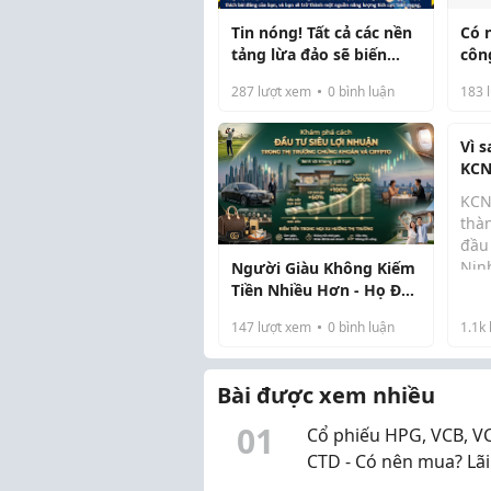
Tin nóng! Tất cả các nền
Có 
tảng lừa đảo sẽ biến
côn
mất từ tháng 5 đến
tư 
287
lượt xem
0
bình luận
183
l
tháng 10.
dùn
Vì 
KCN
KCN
thà
đầu
Ninh
Người Giàu Không Kiếm
trí 
Tiền Nhiều Hơn - Họ Đầu
phá
Tư Tốt Hơn
147
lượt xem
0
bình luận
1.1k
Nằm
gia
đặc 
Bài được xem nhiều
0
1
Cổ phiếu HPG, VCB, VC
CTD - Có nên mua? Lãi
liên ngân hàng qua đ