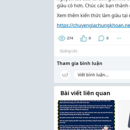
giàu có hơn. Chúc các bạn thành
Xem thêm kiến thức làm giàu tại 
https://chuyengiachungkhoan.ne
274
0
0
Quảng cáo
Tham gia bình luận
Bài viết liên quan