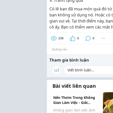
9. Tránh tặng quà
Có lẽ bạn đã mua món quà đó từ 
bạn không sử dụng nó. Hoặc có t
gian vui vẻ. Tại thời điểm này, bạ
cô ấy. Bạn có thểm xem các mặt
238
0
0
Quảng cáo
Tham gia bình luận
Bài viết liên quan
Nến Thơm Trong Không
Gian Làm Việc - Giải
Pháp Tăng Cảm Hứng
Không gian làm việc ảnh
Mỗi Ngày