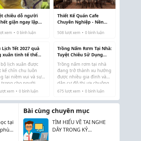
ệt chiêu dỗ người
Thiết Kế Quán Cafe
 hết giận ngay lập
Chuyên Nghiệp - Nền
 với món quà độc
Tảng Tạo Nên Không
ợt xem
0
bình luận
508
lượt xem
0
bình luận
Gian Kinh Doanh Hiệu
Quả
 Lịch Tết 2027 quà
Trồng Nấm Rơm Tại Nhà:
g xuân tinh tế thể
Tuyệt Chiêu Sử Dụng
n đẳng cấp
Thùng Xốp Đạt Năng
 bộ lịch xuân được
Trồng nấm rơm tại nhà
Suất Cao
t kế chỉn chu luôn
đang trở thành xu hướng
g lại niềm vui và sự
được nhiều gia đình và
n trọng cho người
dân cư đô thị ưa chuộng
n trong những ngày
vì tính tiện lợi, tiết kiệm
ượt xem
0
bình luận
675
lượt xem
0
bình luận
 năm. Sản phẩm Mẫu
diện tích lại có nguồn
 Tết 2027 sở hữu sự
thực phẩm sạch. Trong
dạng về phong cách
đó, mô hình tận dụng
Bài cùng chuyên mục
ổ điển truyền th...
thùng xốp đượ...
ọc tại
TÌM HIỂU VỀ TAI NGHE
 phù
DÂY TRONG KỶ
NGUYÊN SỐ