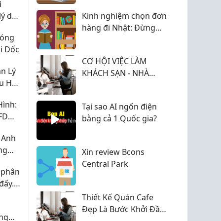
i
lý do
Kinh nghiệm chọn đơn
hàng đi Nhật: Đừng
Nóng
chỉ nhìn mức lương
i Dốc
khi lựa chọn công việc
CƠ HỘI VIỆC LÀM
n Lý
KHÁCH SẠN - NHÀ
ểu Học
HÀNG ĐANG CHỜ
BẠN!
Hình:
Tại sao AI ngốn điện
 FDM
bằng cả 1 Quốc gia?
 Anh
ng
Xin review Bcons
Central Park
 phân
đấy.
Vân?
Thiết Kế Quán Cafe
Đẹp Là Bước Khởi Đầu
ồng
Cho Một Quán Kinh