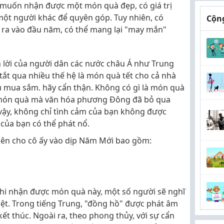
 muốn nhận được một món quà đẹp, có giá trị
ột người khác để quyên góp. Tuy nhiên, có
Cộng
ra vào đầu năm, có thể mang lại "may mắn"
lời của người dân các nước châu Á như Trung
 tắt qua nhiều thế hệ là món quà tết cho cả nhà
u mua sắm. hãy cẩn thận. Không có gì là món quà
à món quà mà văn hóa phương Đông đã bỏ qua
vậy, không chỉ tình cảm của bạn không được
của bạn có thể phát nổ.
n cho cô ấy vào dịp Năm Mới bao gồm:
Khi nhận được món quà này, một số người sẽ nghĩ
iệt. Trong tiếng Trung, "đồng hồ" được phát âm
 kết thúc. Ngoài ra, theo phong thủy, với sự cẩn