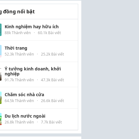
 đồng nổi bật
Kinh nghiệm hay hữu ích
88k Thành viên
·
60.1k Bài viết
Thời trang
52.3k Thành viên
·
25.2k Bài viết
Ý tưởng kinh doanh, khởi
nghiệp
91.7k Thành viên
·
47.3k Bài viết
Chăm sóc nhà cửa
64.5k Thành viên
·
26.6k Bài viết
Du lịch nước ngoài
26.8k Thành viên
·
7.7k Bài viết