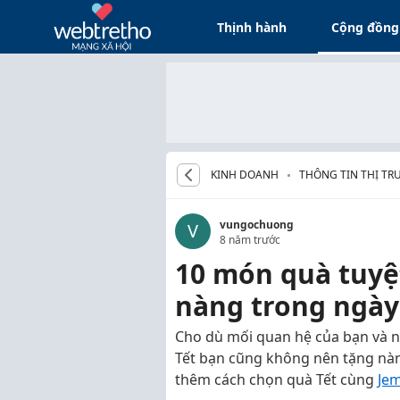
Thịnh hành
Cộng đồng
KINH DOANH
THÔNG TIN THỊ T
vungochuong
V
8 năm trước
10 món quà tuyệ
nàng trong ngày
Cho dù mối quan hệ của bạn và nà
Tết bạn cũng không nên tặng nà
thêm cách chọn quà Tết cùng
Je