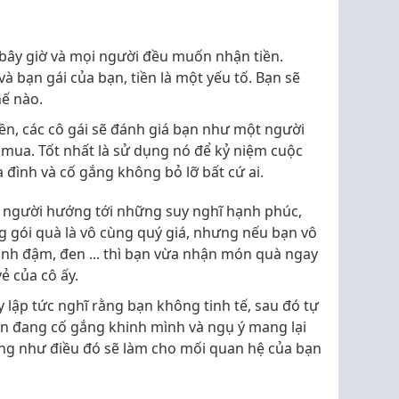
 bây giờ và mọi người đều muốn nhận tiền.
à bạn gái của bạn, tiền là một yếu tố. Bạn sẽ
ế nào.
iền, các cô gái sẽ đánh giá bạn như một người
ể mua. Tốt nhất là sử dụng nó để kỷ niệm cuộc
 đình và cố gắng không bỏ lỡ bất cứ ai.
 người hướng tới những suy nghĩ hạnh phúc,
g gói quà là vô cùng quý giá, nhưng nếu bạn vô
anh đậm, đen ... thì bạn vừa nhận món quà ngay
ẻ của cô ấy.
y lập tức nghĩ rằng bạn không tinh tế, sau đó tự
ạn đang cố gắng khinh mình và ngụ ý mang lại
ống như điều đó sẽ làm cho mối quan hệ của bạn