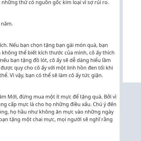
 những thứ có nguồn gốc kim loại vì sợ rủi ro.
 năm.
hích. Nếu bạn chọn tặng bạn gái món quà, bạn
 không thể biết kích thước của mình, cô ấy thích
nếu bạn tặng đồ lót, cô ấy sẽ dễ dàng hiểu lầm
 được quy cho cô ấy với một linh hồn đen tối khi
ể. Vì vậy, bạn có thể sẽ làm cô ấy tức giận.
Năm Mới, đừng mua một ít mực để tặng quà. Bởi vì
ung cấp mực là cho họ những điều xấu. Chú ý đến
sông, họ hầu như không ăn mực vào những ngày
bạn tặng một chai mực, mọi người sẽ nghĩ rằng