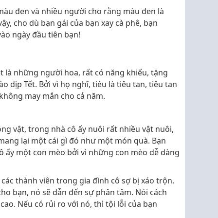
màu đen và nhiều người cho rằng màu đen là
ậy, cho dù bạn gái của bạn xay cà phê, bạn
ào ngày đầu tiên bạn!
 là những người hoa, rất có năng khiếu, tặng
ịp Tết. Bởi vì họ nghĩ, tiêu là tiêu tan, tiêu tan
, không may mắn cho cả năm.
g vật, trong nhà cô ấy nuôi rất nhiều vật nuôi,
ang lại một cái gì đó như một món quà. Bạn
ô ấy một con mèo bởi vì những con mèo dễ dàng
 các thành viên trong gia đình cô sợ bị xáo trộn.
ho bạn, nó sẽ dẫn đến sự phân tâm. Nói cách
 cao. Nếu có rủi ro với nó, thì tội lỗi của bạn