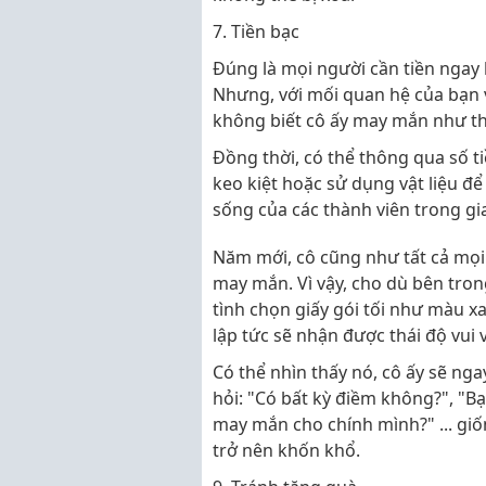
7. Tiền bạc
Đúng là mọi người cần tiền ngay
Nhưng, với mối quan hệ của bạn v
không biết cô ấy may mắn như th
Đồng thời, có thể thông qua số t
keo kiệt hoặc sử dụng vật liệu đ
sống của các thành viên trong gia
Năm mới, cô cũng như tất cả mọi
may mắn. Vì vậy, cho dù bên tron
tình chọn giấy gói tối như màu x
lập tức sẽ nhận được thái độ vui v
Có thể nhìn thấy nó, cô ấy sẽ nga
hỏi: "Có bất kỳ điềm không?", "B
may mắn cho chính mình?" ... gi
trở nên khốn khổ.