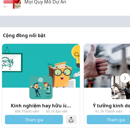
Mọi Quy Mô Dự Án
Cộng đồng nổi bật
Kinh nghiệm hay hữu íc...
Ý tưởng kinh do
88k Thành viên
·
60.1k Bài viết
91.7k Thành viên
·
Tham gia
Tham gia